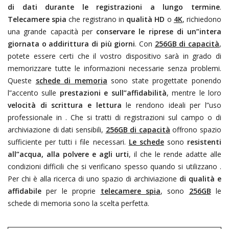
di dati durante le registrazioni a lungo termine
.
Telecamere spia
che registrano in
qualità HD
o
4K
, richiedono
una grande capacità per
conservare le riprese di un”intera
giornata o addirittura di più giorni
. Con
256GB di capacità
,
potete essere certi che il vostro dispositivo sarà in grado di
memorizzare tutte le informazioni necessarie senza problemi.
Queste
schede di memoria
sono state progettate ponendo
l”accento sulle
prestazioni e sull”affidabilità
, mentre le loro
velocità di scrittura e lettura
le rendono ideali per l”uso
professionale in
. Che si tratti di registrazioni sul campo o di
archiviazione di dati sensibili,
256GB di capacità
offrono spazio
sufficiente per tutti i file necessari.
Le schede
sono
resistenti
all”acqua, alla polvere e agli urti
, il che le rende adatte alle
condizioni difficili che si verificano spesso quando si utilizzano
.
Per chi è alla ricerca di uno spazio di archiviazione
di qualità e
affidabile
per le proprie
telecamere spia
, sono
256GB
le
schede di memoria sono la scelta perfetta.