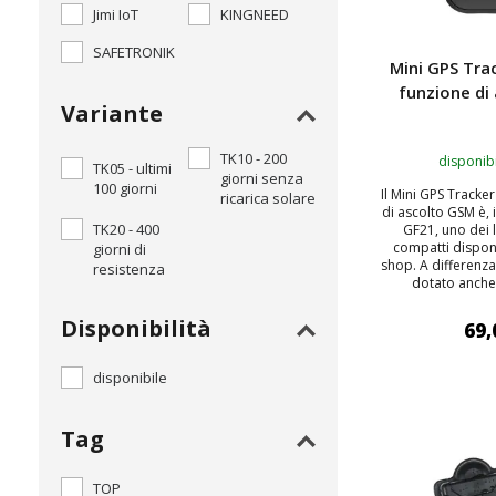
Jimi IoT
KINGNEED
SAFETRONIK
Mini GPS Tra
funzione di
Variante
TK10 - 200
disponibi
TK05 - ultimi
giorni senza
100 giorni
Il Mini GPS Tracke
ricarica solare
di ascolto GSM è,
TK20 - 400
GF21, uno dei l
compatti disponi
giorni di
shop. A differenza
resistenza
dotato anche 
Disponibilità
69,
disponibile
AGGIUNGI
Tag
TOP
TOP