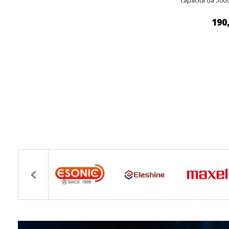
capacità da 50
190
AGGIUNGI