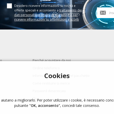
Desidero ricevere informazioni su novità e
offerte speciali e acconsento a
trattamento dei
dati personali per finalità di marketing e per
ricevere informazioni su promozioni e sconti
to
Perché acquistare da noi
Ordine telefonico
Cookies
Informazioni sullo stato del pacchetto
Come restituire la merce
Password dimenticata
Blog
i aiutano a migliorarlo. Per poter utilizzare i cookie, è necessario con
pulsante
"OK, acconsento"
, concedi tale consenso.