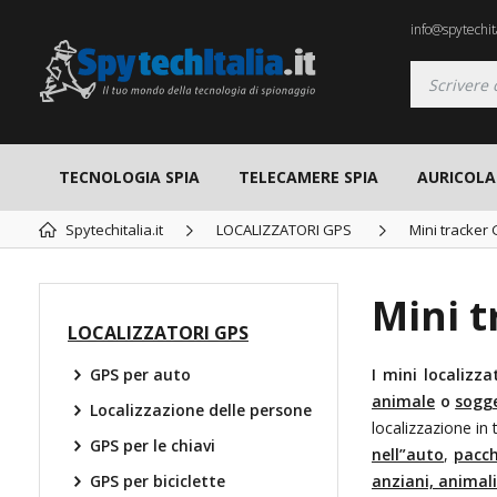
info@spytechita
TECNOLOGIA SPIA
TELECAMERE SPIA
AURICOLAR
Spytechitalia.it
LOCALIZZATORI GPS
Mini tracker
Mini 
LOCALIZZATORI GPS
GPS per auto
I mini localizza
animale
o
sogge
Localizzazione delle persone
localizzazione in
GPS per le chiavi
nell”auto
,
pacch
GPS per biciclette
anziani, animal