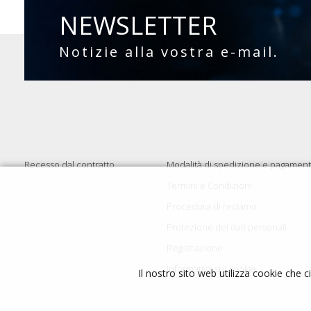
NEWSLETTER
Notizie alla vostra e-mail.
Recesso dal contratto
Modalità di spedizione e pagamen
Termini e Condizioni
Procedura di reclamo
Protezione dei dati personali
Registrazione
Informativa sui cookie
Il nostro sito web utilizza cookie che c