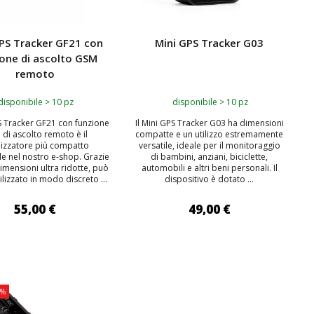
PS Tracker GF21 con
Mini GPS Tracker G03
one di ascolto GSM
remoto
disponibile > 10 pz
disponibile > 10 pz
PS Tracker GF21 con funzione
Il Mini GPS Tracker G03 ha dimensioni
di ascolto remoto è il
compatte e un utilizzo estremamente
lizzatore più compatto
versatile, ideale per il monitoraggio
le nel nostro e-shop. Grazie
di bambini, anziani, biciclette,
dimensioni ultra ridotte, può
automobili e altri beni personali. Il
ilizzato in modo discreto ...
dispositivo è dotato ...
55,00 €
49,00 €
IUNGI AL CARRELLO
AGGIUNGI AL CARRELLO
1%