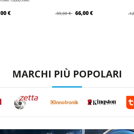
00 mAh 10000 mAh
,00 €
66,00 €
99,00 €
12
 AL CARRELLO
AGGIUNGI AL CARRELLO
AGG
MARCHI PIÙ POPOLARI