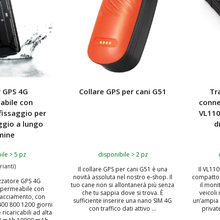
r GPS 4G
Collare GPS per cani G51
Tr
abile con
conne
fissaggio per
VL110
ggio a lungo
d
mine
ile > 5 pz
disponibile > 2 pz
rianti)
Il collare GPS per cani G51 è una
Il VL11
novità assoluta nel nostro e-shop. Il
compatto 
izzatore GPS 4G
tuo cane non si allontanerà più senza
il moni
mpermeabile con
che tu sappia dove si trova. È
veicoli
tracciamento, con
sufficiente inserire una nano SIM 4G
un’ampia 
400 800 1200 giorni
con traffico dati attivo ...
privat
 ricaricabili ad alta