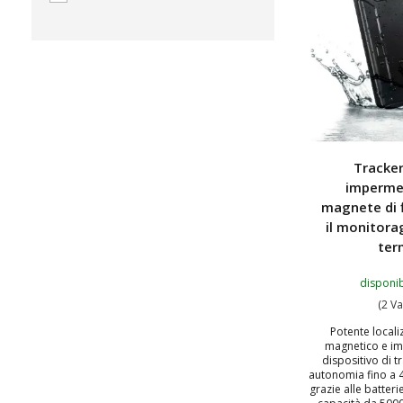
Tracke
imperme
magnete di 
il monitora
ter
disponib
(2 Va
Potente local
magnetico e i
dispositivo di 
autonomia fino a 
grazie alle batterie