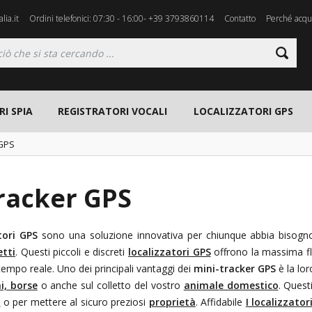
lia.it
Ordini telefonici: 07:30 - 16:00- +39 3793860114
Contatto
Perché acqui
I SPIA
REGISTRATORI VOCALI
LOCALIZZATORI GPS
 GPS
tracker GPS
tori GPS
sono una soluzione innovativa per chiunque abbia bisogn
tti
. Questi piccoli e discreti
localizzatori GPS
offrono la massima fle
 tempo reale. Uno dei principali vantaggi dei
mini-tracker GPS
è la lo
i, borse
o anche sul colletto del vostro
animale domestico
. Quest
i
o per mettere al sicuro preziosi
proprietà
. Affidabile
I localizzator