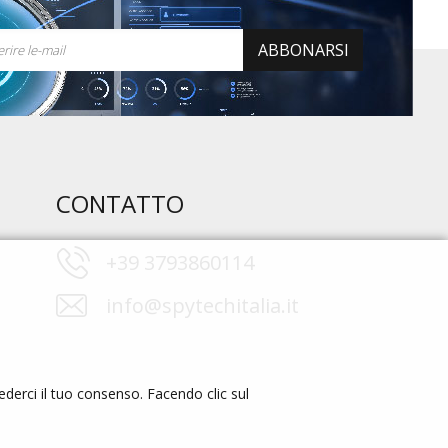
ABBONARSI
CONTATTO
+39 3793860114
info@spytechitalia.it
cederci il tuo consenso. Facendo clic sul