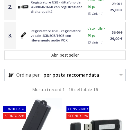
Registratore USB - dittafono da
29,00 €
2.
4GB/8GB/16GB con registrazione
10 pz
25,00 €
di alta qualità
(3 Varianti)
disponibile >
Registratore USB - registratore
36,00 €
3.
vocale 4GB/8GB/16GB con
10 pz
29,00 €
rilevamento audio VOX
(3 Varianti)
Altri best seller
Ordina per:
per posta raccomandata
Mostra i record 1 - 16 del totale
16
TOP
TOP
CONSIGLIATO
CONSIGLIATO
SCONTO 22%
SCONTO 14%