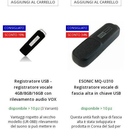
AGGIUNGI AL CARRELLO
AGGIUNGI AL CARRELLO
TOP
TOP
CONSIGLIATO
CONSIGLIATO
SCONTO 19%
SCONTO 34%
Registratore USB -
ESONIC MQ-U310
registratore vocale
Registratore vocale di
4GB/8GB/16GB con
fascia alta in chiave USB
rilevamento audio VOX
disponibile > 10 pz
(3 Varianti)
disponibile > 10 pz
Vantaggi rispetto al vecchio
Questa unità flash spia di fascia
modello (UR-08B): rilevamento
alta è stata sviluppata e
del suono si può mettere in
prodotta in Corea del Sud per