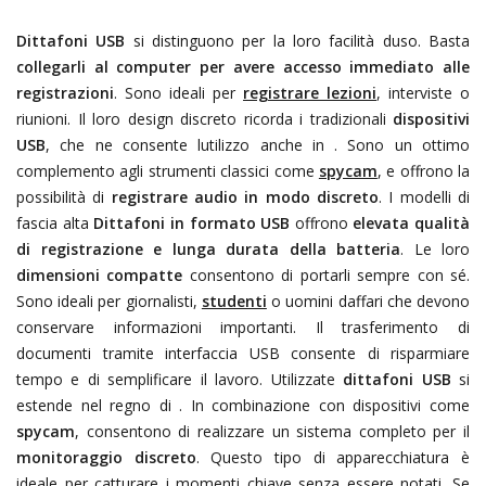
Dittafoni USB
si distinguono per la loro facilità duso. Basta
collegarli al computer per avere accesso immediato alle
registrazioni
. Sono ideali per
registrare lezioni
, interviste o
riunioni. Il loro design discreto ricorda i tradizionali
dispositivi
USB
, che ne consente lutilizzo anche in
. Sono un ottimo
complemento agli strumenti classici come
spycam
, e offrono la
possibilità di
registrare audio in modo discreto
. I modelli di
fascia alta
Dittafoni in formato USB
offrono
elevata qualità
di registrazione e lunga durata della batteria
. Le loro
dimensioni compatte
consentono di portarli sempre con sé.
Sono ideali per giornalisti,
studenti
o uomini daffari che devono
conservare informazioni importanti. Il trasferimento di
documenti tramite interfaccia USB consente di risparmiare
tempo e di semplificare il lavoro. Utilizzate
dittafoni USB
si
estende nel regno di
. In combinazione con dispositivi come
spycam
, consentono di realizzare un sistema completo per il
monitoraggio discreto
. Questo tipo di apparecchiatura è
ideale per catturare i momenti chiave senza essere notati. Se