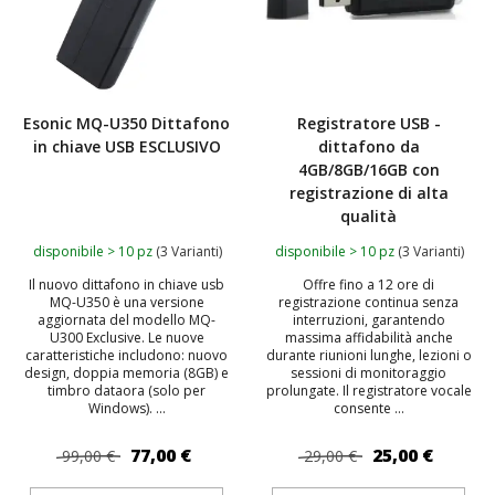
Esonic MQ-U350 Dittafono
Registratore USB -
in chiave USB ESCLUSIVO
dittafono da
4GB/8GB/16GB con
registrazione di alta
qualità
disponibile > 10 pz
(3 Varianti)
disponibile > 10 pz
(3 Varianti)
Il nuovo dittafono in chiave usb
Offre fino a 12 ore di
MQ-U350 è una versione
registrazione continua senza
aggiornata del modello MQ-
interruzioni, garantendo
U300 Exclusive. Le nuove
massima affidabilità anche
caratteristiche includono: nuovo
durante riunioni lunghe, lezioni o
design, doppia memoria (8GB) e
sessioni di monitoraggio
timbro dataora (solo per
prolungate. Il registratore vocale
Windows). ...
consente ...
77,00 €
25,00 €
99,00 €
29,00 €