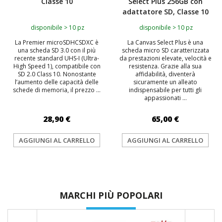
Classe 10
Select Plus 256GB con
adattatore SD, Classe 10
disponibile > 10 pz
disponibile > 10 pz
La Premier microSDHCSDXC è
La Canvas Select Plus è una
una scheda SD 3.0 con il più
scheda micro SD caratterizzata
recente standard UHS-I (Ultra-
da prestazioni elevate, velocità e
High Speed 1), compatibile con
resistenza. Grazie alla sua
SD 2.0 Class 10. Nonostante
affidabilità, diventerà
l’aumento delle capacità delle
sicuramente un alleato
schede di memoria, il prezzo ...
indispensabile per tutti gli
appassionati ...
28,90 €
65,00 €
AGGIUNGI AL CARRELLO
AGGIUNGI AL CARRELLO
MARCHI PIÙ POPOLARI