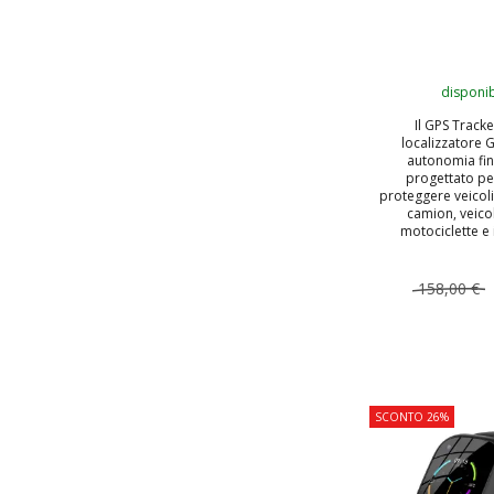
disponib
Il GPS Track
localizzatore 
autonomia fin
progettato pe
proteggere veicoli
camion, veico
motociclette e 
158,00 €
AGGIUNGI
SCONTO 26%