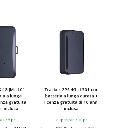
 AL CARRELLO
AGGIUNGI AL CARRELLO
AGG
S 4G JM-LL01
Tracker GPS 4G LL301 con
ria a lunga
batteria a lunga durata +
enza gratuita
licenza gratuita di 10 anni
ni inclusa
inclusa
ile > 5 pz
disponibile > 10 pz