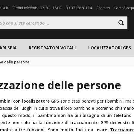
lia.it
Ordini telefonici: 07:30 - 16:00- +39 3793860114
Contatto
Perché acqui
ARI SPIA
REGISTRATORI VOCALI
LOCALIZZATORI GPS
ne delle persone
zzazione delle persone
mbini con localizzatore GPS
sono stati pensati per i bambini, ma 
raccia dei luoghi in cui si trova il loro bambino e potranno chiamarl
n questo modo, il bambino non ha più bisogno di un telefono
gente
non solo ha la funzione di
tracciamento GPS
dei vostri 
molte altre funzioni. Sono molto facili da usare.
Tracciamen