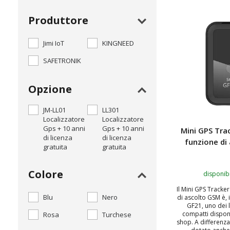
Produttore
Jimi IoT
KINGNEED
SAFETRONIK
Opzione
JM-LL01
LL301
Localizzatore
Localizzatore
Gps + 10 anni
Gps + 10 anni
Mini GPS Tra
di licenza
di licenza
funzione di
gratuita
gratuita
Colore
disponibi
Il Mini GPS Tracke
Blu
Nero
di ascolto GSM è,
GF21, uno dei l
compatti disponi
Rosa
Turchese
shop. A differenza