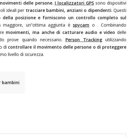
 movimenti delle persone
.
I localizzatori GPS
sono dispositivi
oli ideali per
tracciare bambini, anziani o dipendenti
. Questi
 della posizione e forniscono un controllo completo sul
ora maggiore, un”ottima aggiunta è
spycam
o
. Combinando
iare
movimenti, ma anche di catturare audio e video
delle
ndo prove quando necessario.
Person Tracking
utilizzando
o di
controllare il movimento delle persone o di proteggere
o livello di sicurezza.
r bambini