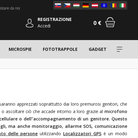
stare da noi
REGISTRAZIONE
0 €
Accedi
MICROSPIE
FOTOTRAPPOLE
GADGET
saranno apprezzati soprattutto dai loro premurosi genitori, che
o o ascoltare ciò che accade intorno a loro grazie al
microfono
 cellulare o dell”accompagnamento di un genitore. Questo
figli, ma anche
monitoraggio, allarme SOS, comunicazione
to delle persone
utilizzando
Localizzatori GPS
è un modo