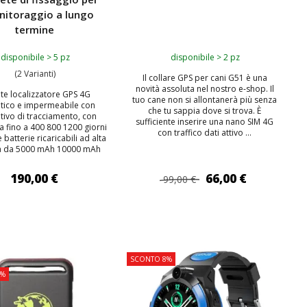
onitoraggio a lungo
termine
disponibile > 5 pz
disponibile > 2 pz
(2 Varianti)
Il collare GPS per cani G51 è una
novità assoluta nel nostro e-shop. Il
te localizzatore GPS 4G
tuo cane non si allontanerà più senza
ico e impermeabile con
che tu sappia dove si trova. È
tivo di tracciamento, con
sufficiente inserire una nano SIM 4G
 fino a 400 800 1200 giorni
con traffico dati attivo ...
e batterie ricaricabili ad alta
à da 5000 mAh 10000 mAh
190,00 €
66,00 €
99,00 €
IUNGI AL CARRELLO
AGGIUNGI AL CARRELLO
SCONTO 8%
0%