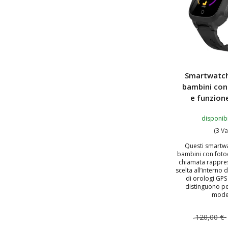
Smartwatch
bambini co
e funzion
disponibi
(3 Va
Questi smartw
bambini con foto
chiamata rappre
scelta all’interno
di orologi GPS
distinguono pe
moder
120,00 €