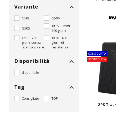
dotato anche 
Variante
69,
G50L
G50M
TK05 - ultimi
G50S
100 giorni
AGGIUNGI
TK10 - 200
TK20 - 400
giorni senza
giorni di
ricarica solare
resistenza
TOP
CONSIGLIATO
Disponibilità
SCONTO 13%
disponibile
Tag
Consigliato
TOP
GPS Trac