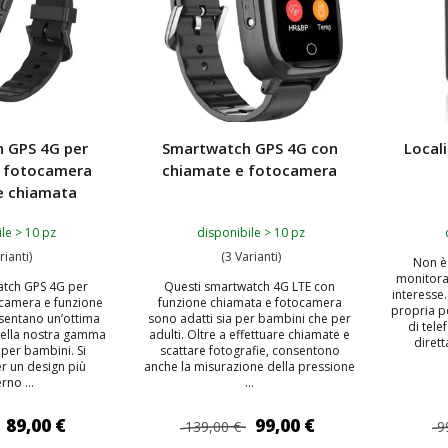
 GPS 4G per
Smartwatch GPS 4G con
Local
n fotocamera
chiamate e fotocamera
e chiamata
le > 10 pz
disponibile > 10 pz
rianti)
(3 Varianti)
Non è
monitora
atch GPS 4G per
Questi smartwatch 4G LTE con
interesse.
camera e funzione
funzione chiamata e fotocamera
propria p
sentano un’ottima
sono adatti sia per bambini che per
di tel
 della nostra gamma
adulti. Oltre a effettuare chiamate e
dirett
 per bambini. Si
scattare fotografie, consentono
r un design più
anche la misurazione della pressione
no ...
...
89,00 €
99,00 €
139,00 €
9