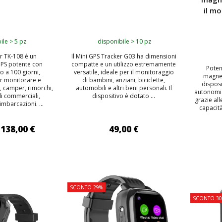
il m
ile > 5 pz
disponibile > 10 pz
er TK-108 è un
Il Mini GPS Tracker G03 ha dimensioni
GPS potente con
compatte e un utilizzo estremamente
Poten
o a 100 giorni,
versatile, ideale per il monitoraggio
magnet
r monitorare e
di bambini, anziani, biciclette,
disposi
, camper, rimorchi,
automobili e altri beni personali. Il
autonomia
li commerciali,
dispositivo è dotato ...
grazie all
imbarcazioni. ...
capacit
138,00 €
49,00 €
 AL CARRELLO
AGGIUNGI AL CARRELLO
AGG
SCONTO 29%
TOP
SCONTO 3