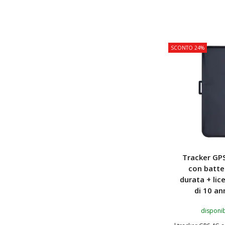
AGGIUNGI
SCONTO 24%
Tracker GP
con batte
durata + lic
di 10 an
disponib