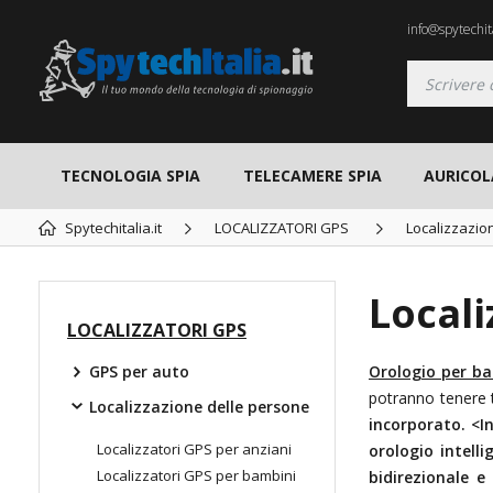
info@spytechita
TECNOLOGIA SPIA
TELECAMERE SPIA
AURICOL
Spytechitalia.it
LOCALIZZATORI GPS
Localizzazio
Locali
LOCALIZZATORI GPS
GPS per auto
Orologio per ba
potranno tenere t
Localizzazione delle persone
incorporato. <I
Localizzatori GPS per anziani
orologio intelli
Localizzatori GPS per bambini
bidirezionale
e 