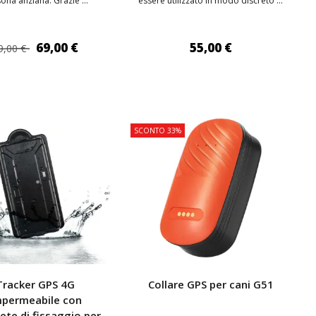
ona anziana. Grazie ...
essere utilizzato in modo discreto ...
69,00 €
55,00 €
9,00 €
IUNGI AL CARRELLO
AGGIUNGI AL CARRELLO
SCONTO 33%
Tracker GPS 4G
Collare GPS per cani G51
mpermeabile con
te di fissaggio per