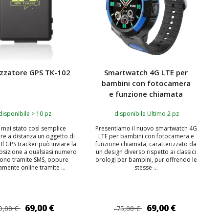
izzatore GPS TK-102
Smartwatch 4G LTE per
bambini con fotocamera
e funzione chiamata
disponibile > 10 pz
disponibile Ultimo 2 pz
 mai stato così semplice
Presentiamo il nuovo smartwatch 4G
re a distanza un oggetto di
LTE per bambini con fotocamera e
 Il GPS tracker può inviare la
funzione chiamata, caratterizzato da
osizione a qualsiasi numero
un design diverso rispetto ai classici
efono tramite SMS, oppure
orologi per bambini, pur offrendo le
amente online tramite ...
stesse ...
69,00 €
69,00 €
9,00 €
75,00 €