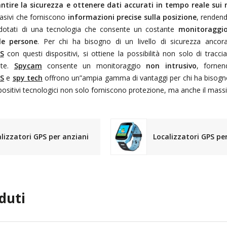
ntire la sicurezza e ottenere dati accurati in tempo reale sui
vasivi che forniscono
informazioni precise sulla posizione
, rendend
 dotati di una tecnologia che consente un costante
monitoraggio
le persone
. Per chi ha bisogno di un livello di sicurezza anc
PS
con questi dispositivi, si ottiene la possibilità non solo di tracc
iate.
Spycam
consente un monitoraggio
non intrusivo
, forne
PS
e
spy tech
offrono un”ampia gamma di vantaggi per chi ha bisogn
spositivi tecnologici non solo forniscono protezione, ma anche il massim
lizzatori GPS per anziani
Localizzatori GPS pe
duti