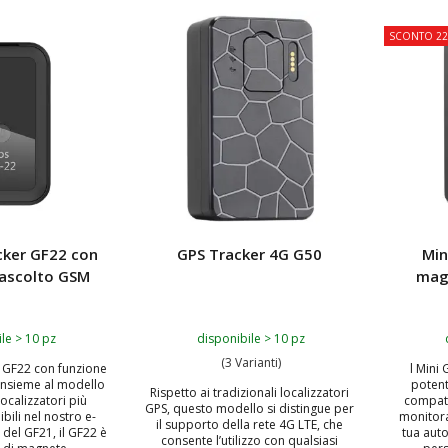
TOP
SCONTO 2
cker GF22 con
GPS Tracker 4G G50
Min
 ascolto GSM
mag
le > 10 pz
disponibile > 10 pz
(3 Varianti)
r GF22 con funzione
l Mini
 insieme al modello
potent
Rispetto ai tradizionali localizzatori
ocalizzatori più
compatt
GPS, questo modello si distingue per
bili nel nostro e-
monitora
il supporto della rete 4G LTE, che
 del GF21, il GF22 è
tua aut
consente l’utilizzo con qualsiasi