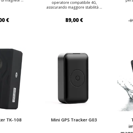
di magnete ...
pers
operatore compatibile 4G,
assicurando maggiore stabilità ...
00 €
89,00 €
8
 AL CARRELLO
AGGIUNGI AL CARRELLO
AGG
TOP
TOP
ker TK-108
Mini GPS Tracker G03
i
magne