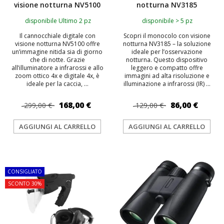
visione notturna NV5100
notturna NV3185
disponibile Ultimo 2 pz
disponibile > 5 pz
Il cannocchiale digitale con
Scopri il monocolo con visione
visione notturna NV5100 offre
notturna NV3185 – la soluzione
un’immagine nitida sia di giorno
ideale per l’osservazione
che di notte. Grazie
notturna. Questo dispositivo
all’illuminatore a infrarossi e allo
leggero e compatto offre
zoom ottico 4x e digitale 4x, è
immagini ad alta risoluzione e
ideale per la caccia, ...
illuminazione a infrarossi (IR) ...
168,00 €
86,00 €
299,00 €
129,00 €
AGGIUNGI AL CARRELLO
AGGIUNGI AL CARRELLO
TOP
CONSIGLIATO
SCONTO 30%