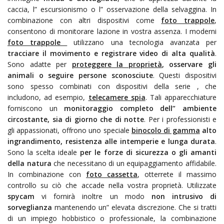
caccia, l” escursionismo o l” osservazione della selvaggina. In
combinazione con altri dispositivi come
foto trappole
,
consentono di monitorare lazione in vostra assenza. I moderni
foto trappole
utilizzano una tecnologia avanzata per
tracciare il movimento e registrare video di alta qualità
.
Sono adatte per
proteggere la proprietà
, osservare gli
animali o seguire persone sconosciute
. Questi dispositivi
sono spesso combinati con dispositivi della serie
, che
includono, ad esempio,
telecamere spia
. Tali apparecchiature
forniscono un
monitoraggio completo dell” ambiente
circostante, sia di giorno che di notte
. Per i professionisti e
gli appassionati, offrono uno speciale
binocolo di gamma
alto
ingrandimento, resistenza alle intemperie e lunga durata
.
Sono la scelta ideale
per le forze di sicurezza o gli amanti
della natura
che necessitano di un equipaggiamento affidabile.
In combinazione con
foto cassetta
, otterrete il massimo
controllo su ciò che accade nella vostra proprietà. Utilizzate
spycam
vi fornirà inoltre un modo
non intrusivo di
sorveglianza
mantenendo un” elevata discrezione. Che si tratti
di un impiego hobbistico o professionale, la combinazione