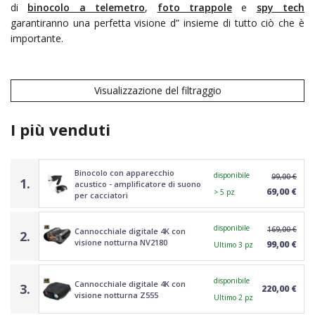
di
binocolo a telemetro
,
foto trappole
e
spy tech
garantiranno una perfetta visione d” insieme di tutto ciò che è
importante.
Visualizzazione del filtraggio
I più venduti
Binocolo con apparecchio
disponibile
99,00 €
1.
acustico - amplificatore di suono
69,00 €
> 5 pz
per cacciatori
disponibile
169,00 €
Cannocchiale digitale 4K con
2.
visione notturna NV2180
99,00 €
Ultimo 3 pz
disponibile
Cannocchiale digitale 4K con
3.
220,00 €
visione notturna Z555
Ultimo 2 pz