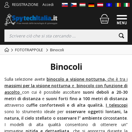
REGISTRAZIONE
Accedi
FOTOTRAPPOLE
Binocoli
Binocoli
Sulla selezione avete
binocolo a visione notturna,
che è tra i
massimi per la visione notturna
e
binocolo con funzione di
ascolto
con cui è possibile ascoltare
suoni deboli a 20-30
metri di distanza
e
suoni forti fino a 100 metri di distanza
attraverso
cuffie confortevoli e di alta qualità.
I telescopi
sono lo strumento ideale per
osservare oggetti lontani, la
natura, il cielo stellato o osservare l” ambiente circostante
.
I modelli di alta qualità consentono di ottenere un”
immagine
nitida e dettagliata
, che si apprezza durante la