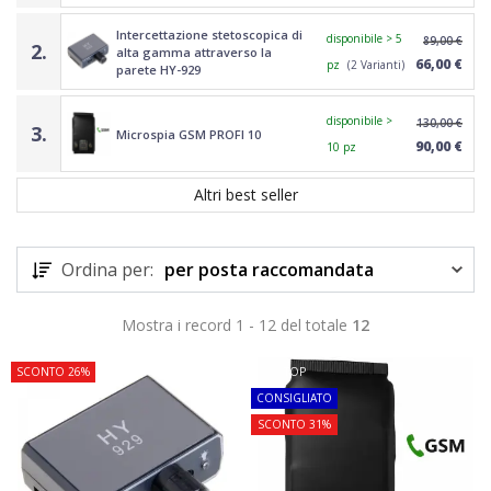
Intercettazione stetoscopica di
disponibile > 5
89,00 €
2.
alta gamma attraverso la
66,00 €
pz
(2 Varianti)
parete HY-929
disponibile >
130,00 €
3.
Microspia GSM PROFI 10
90,00 €
10 pz
Altri best seller
Ordina per:
per posta raccomandata
Mostra i record 1 - 12 del totale
12
SCONTO 26%
TOP
CONSIGLIATO
SCONTO 31%