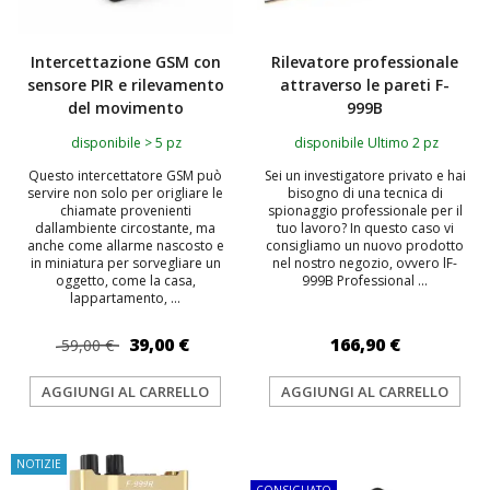
Intercettazione GSM con
Rilevatore professionale
sensore PIR e rilevamento
attraverso le pareti F-
del movimento
999B
disponibile > 5 pz
disponibile Ultimo 2 pz
Questo intercettatore GSM può
Sei un investigatore privato e hai
servire non solo per origliare le
bisogno di una tecnica di
chiamate provenienti
spionaggio professionale per il
dallambiente circostante, ma
tuo lavoro? In questo caso vi
anche come allarme nascosto e
consigliamo un nuovo prodotto
in miniatura per sorvegliare un
nel nostro negozio, ovvero lF-
oggetto, come la casa,
999B Professional ...
lappartamento, ...
39,00 €
166,90 €
59,00 €
AGGIUNGI AL CARRELLO
AGGIUNGI AL CARRELLO
NOTIZIE
TOP