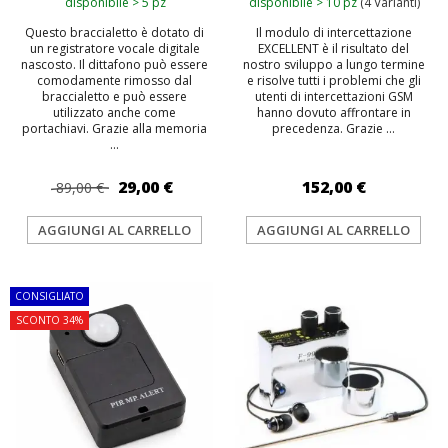
disponibile > 5 pz
disponibile > 10 pz
(4 Varianti)
Questo braccialetto è dotato di
Il modulo di intercettazione
un registratore vocale digitale
EXCELLENT è il risultato del
nascosto. Il dittafono può essere
nostro sviluppo a lungo termine
comodamente rimosso dal
e risolve tutti i problemi che gli
braccialetto e può essere
utenti di intercettazioni GSM
utilizzato anche come
hanno dovuto affrontare in
portachiavi. Grazie alla memoria
precedenza. Grazie ...
...
29,00 €
152,00 €
89,00 €
AGGIUNGI AL CARRELLO
AGGIUNGI AL CARRELLO
CONSIGLIATO
TOP
SCONTO 34%