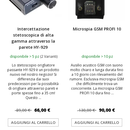
Intercettazione
Microspia GSM PROFI 10
stetoscopica di alta
gamma attraverso la
parete HY-929
disponibile > 5 pz
(2 Varianti)
disponibile > 10 pz
Lo stetoscopio origliatore
Ausilio acustico GSM con suono
passante HY-929 è un prodotto
molto chiaro e lunga durata fino
nuovo nel nostro negozio! Si
a 10 giorni con rilevamento del
differenzia dai suoi
rumore. Esclusiva microspia GSM
predecessori per la possibilità
che difficilmente trova un
di origliare attraverso pareti e
concorrente. La microspia GSM
porte spesse fino a 35 cm!
PROFI 10 dura fino ...
Questo ...
66,00 €
90,00 €
89,00 €
130,00 €
AGGIUNGI AL CARRELLO
AGGIUNGI AL CARRELLO