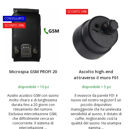
TOP
SCONTO 34%
CONSIGLIATO
SCONTO 29%
Microspia GSM PROFI 20
Ascolto high-end
attraverso il muro F01
disponibile > 10 pz
disponibile > 5 pz
Ausilio acustico GSM con suono
Il vivavoce da parete F01 è
molto chiaro e di lunghissima
nuovo nel nostro negozio! È un
durata fino a 20 giorni con
piccolo dispositivo
rilevamento del rumore.
maneggevole che ha unelevata
Esclusiva intercettazione GSM,
sensibilità al suono, è dotato di
che difficilmente cerca un
cuffie, migliorando così la
concorrente. Il sistema di
qualità del suono. Ha unampia
intercettazione ...
gamma ...