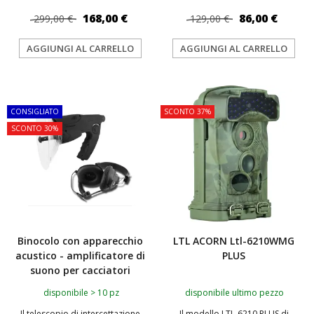
168,00 €
86,00 €
299,00 €
129,00 €
AGGIUNGI AL CARRELLO
AGGIUNGI AL CARRELLO
TOP
TOP
CONSIGLIATO
SCONTO 37%
SCONTO 30%
Binocolo con apparecchio
LTL ACORN Ltl-6210WMG
acustico - amplificatore di
PLUS
suono per cacciatori
disponibile > 10 pz
disponibile ultimo pezzo
Il telescopio di intercettazione
Il modello LTL-6210 PLUS di