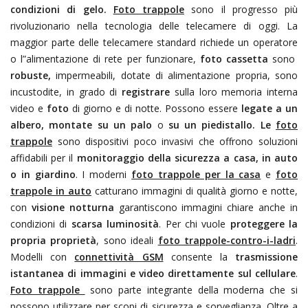
condizioni di gelo.
Foto trappole
sono il progresso più
rivoluzionario nella tecnologia delle telecamere di oggi. La
maggior parte delle telecamere standard richiede un operatore
o l”alimentazione di rete per funzionare,
foto cassetta
sono
robuste,
impermeabili, dotate di alimentazione propria, sono
incustodite, in grado di
registrare
sulla loro memoria interna
video e
foto
di giorno e di notte. Possono essere
legate a un
albero, montate su un palo
o
su un piedistallo. Le
foto
trappole
sono dispositivi poco invasivi che offrono soluzioni
affidabili per il
monitoraggio della sicurezza a casa, in auto
o in giardino
. I moderni
foto trappole per la casa
e
foto
trappole in auto
catturano immagini di qualità giorno e notte,
con
visione notturna
garantiscono immagini chiare anche in
condizioni di
scarsa luminosità
. Per chi vuole
proteggere la
propria proprietà
, sono ideali
foto trappole-contro-i-ladri
.
Modelli con
connettività GSM
consente la
trasmissione
istantanea di immagini e video direttamente sul cellulare
.
Foto trappole
sono parte integrante della moderna
che si
possono utilizzare per scopi di sicurezza e sorveglianza. Oltre a