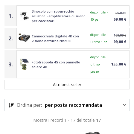
Binocolo con apparecchio
disponibile >
99,00 €
1.
acustico - amplificatore di suono
69,00 €
10 pz
per cacciatori
disponibile
169,00 €
Cannocchiale digitale 4K con
2.
visione notturna NV2180
99,00 €
Ultimo 3 pz
disponibile
Fototrappola 4G con pannello
3.
155,00 €
ultimo
solare A8
pezzo
Altri best seller
Ordina per:
per posta raccomandata
Mostra i record 1 - 17 del totale
17