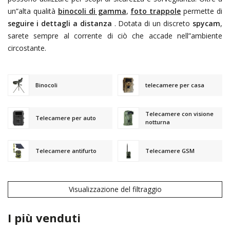
un”alta qualità
binocoli di gamma
,
foto trappole
permette di
seguire i dettagli a distanza
. Dotata di un discreto
spycam
,
sarete sempre al corrente di ciò che accade nell”ambiente
circostante.
Binocoli
telecamere per casa
Telecamere con visione
Telecamere per auto
notturna
Telecamere antifurto
Telecamere GSM
Visualizzazione del filtraggio
I più venduti