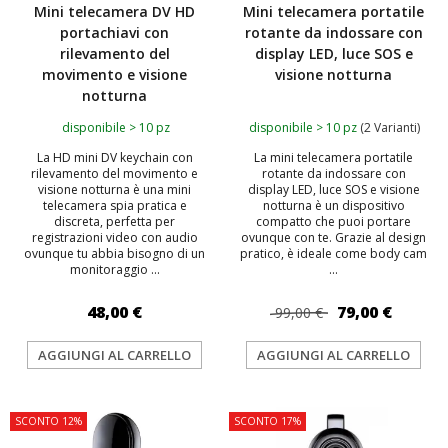
Mini telecamera DV HD
Mini telecamera portatile
portachiavi con
rotante da indossare con
rilevamento del
display LED, luce SOS e
movimento e visione
visione notturna
notturna
disponibile > 10 pz
disponibile > 10 pz
(2 Varianti)
La HD mini DV keychain con
La mini telecamera portatile
rilevamento del movimento e
rotante da indossare con
visione notturna è una mini
display LED, luce SOS e visione
telecamera spia pratica e
notturna è un dispositivo
discreta, perfetta per
compatto che puoi portare
registrazioni video con audio
ovunque con te. Grazie al design
ovunque tu abbia bisogno di un
pratico, è ideale come body cam
monitoraggio ...
...
48,00 €
79,00 €
99,00 €
AGGIUNGI AL CARRELLO
AGGIUNGI AL CARRELLO
SCONTO 12%
SCONTO 17%