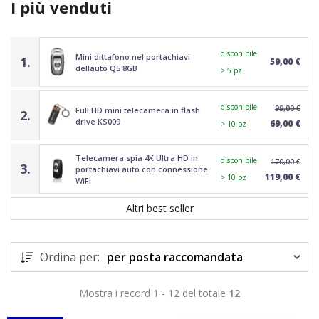
I più venduti
disponibile
Mini dittafono nel portachiavi
1.
59,00 €
dellauto Q5 8GB
> 5 pz
disponibile
99,00 €
Full HD mini telecamera in flash
2.
drive KS009
69,00 €
> 10 pz
Telecamera spia 4K Ultra HD in
disponibile
170,00 €
3.
portachiavi auto con connessione
119,00 €
> 10 pz
WiFi
Altri best seller
Ordina per:
per posta raccomandata
Mostra i record 1 - 12 del totale
12