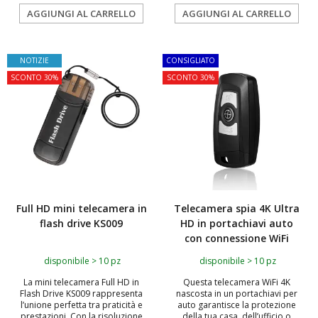
AGGIUNGI AL CARRELLO
AGGIUNGI AL CARRELLO
NOTIZIE
CONSIGLIATO
SCONTO 30%
SCONTO 30%
Full HD mini telecamera in
Telecamera spia 4K Ultra
flash drive KS009
HD in portachiavi auto
con connessione WiFi
disponibile > 10 pz
disponibile > 10 pz
La mini telecamera Full HD in
Questa telecamera WiFi 4K
Flash Drive KS009 rappresenta
nascosta in un portachiavi per
l’unione perfetta tra praticità e
auto garantisce la protezione
prestazioni. Con la risoluzione
della tua casa, dell’ufficio o