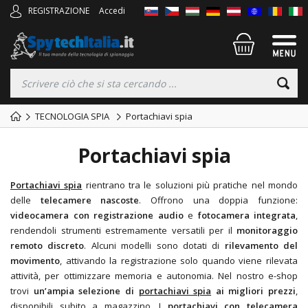
REGISTRAZIONE
Accedi
TECNOLOGIA SPIA
Portachiavi spia
Portachiavi spia
Portachiavi spia
rientrano tra le soluzioni più pratiche nel mondo
delle
telecamere nascoste
. Offrono una doppia funzione:
videocamera con registrazione audio
e
fotocamera integrata
,
rendendoli strumenti estremamente versatili per il
monitoraggio
remoto discreto
. Alcuni modelli sono dotati di
rilevamento del
movimento
, attivando la registrazione solo quando viene rilevata
attività, per ottimizzare memoria e autonomia. Nel nostro e-shop
trovi
un’ampia selezione di
portachiavi spia
ai migliori prezzi
,
disponibili subito a magazzino. I
portachiavi con telecamera