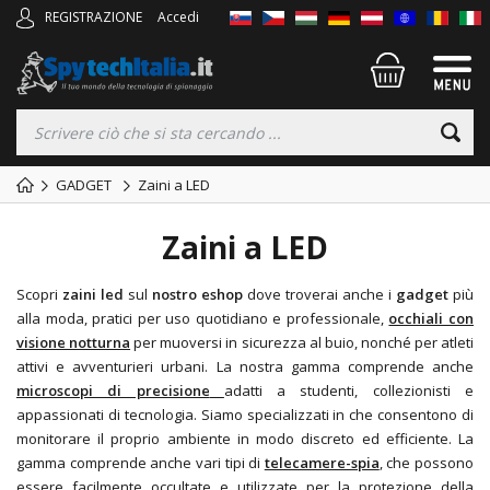
REGISTRAZIONE
Accedi
GADGET
Zaini a LED
Zaini a LED
Scopri
zaini led
sul
nostro eshop
dove troverai anche i
gadget
più
alla moda, pratici
per uso quotidiano e professionale,
occhiali con
visione notturna
per muoversi in sicurezza al buio, nonché
per atleti
attivi e avventurieri urbani. La nostra gamma comprende anche
microscopi di precisione
adatti a studenti, collezionisti e
appassionati di tecnologia. Siamo specializzati in
che consentono di
monitorare il proprio ambiente in modo discreto ed efficiente. La
gamma comprende anche vari tipi di
telecamere-spia
, che possono
essere facilmente occultate e utilizzate per la protezione della