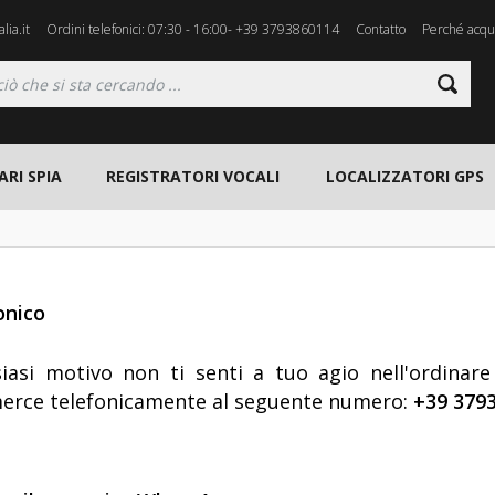
lia.it
Ordini telefonici: 07:30 - 16:00- +39 3793860114
Contatto
Perché acqui
ARI SPIA
REGISTRATORI VOCALI
LOCALIZZATORI GPS
onico
iasi motivo non ti senti a tuo agio nell'ordinare
merce telefonicamente al seguente numero:
+39 379