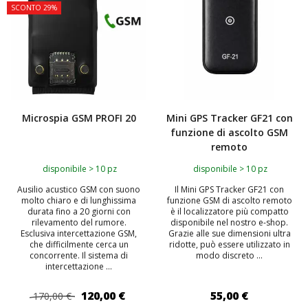
SCONTO 29%
Microspia GSM PROFI 20
Mini GPS Tracker GF21 con
funzione di ascolto GSM
remoto
disponibile > 10 pz
disponibile > 10 pz
Ausilio acustico GSM con suono
Il Mini GPS Tracker GF21 con
molto chiaro e di lunghissima
funzione GSM di ascolto remoto
durata fino a 20 giorni con
è il localizzatore più compatto
rilevamento del rumore.
disponibile nel nostro e-shop.
Esclusiva intercettazione GSM,
Grazie alle sue dimensioni ultra
che difficilmente cerca un
ridotte, può essere utilizzato in
concorrente. Il sistema di
modo discreto ...
intercettazione ...
120,00 €
55,00 €
170,00 €