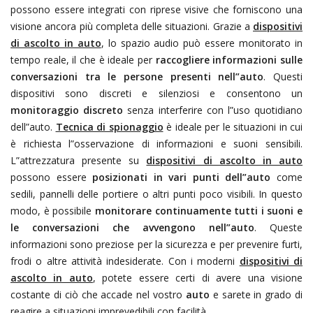
possono essere integrati con riprese visive che forniscono una
visione ancora più completa delle situazioni. Grazie a
dispositivi
di ascolto in auto
, lo spazio audio può essere monitorato in
tempo reale, il che è ideale per
raccogliere informazioni sulle
conversazioni tra le persone presenti nell”
auto
. Questi
dispositivi sono discreti e silenziosi e consentono un
monitoraggio discreto
senza interferire con l”uso quotidiano
dell”auto.
Tecnica di spionaggio
è ideale per le situazioni in cui
è richiesta l”osservazione di informazioni e suoni sensibili.
L”attrezzatura presente su
dispositivi di ascolto in auto
possono essere
posizionati in vari punti dell”auto
come
sedili, pannelli delle portiere o altri punti poco visibili. In questo
modo, è possibile
monitorare continuamente tutti i suoni e
le conversazioni che avvengono nell”auto
. Queste
informazioni sono preziose per la sicurezza e per prevenire furti,
frodi o altre attività indesiderate. Con i moderni
dispositivi di
ascolto in auto
, potete essere certi di avere una visione
costante di ciò che accade nel vostro
auto
e sarete in grado di
reagire a situazioni imprevedibili con facilità.