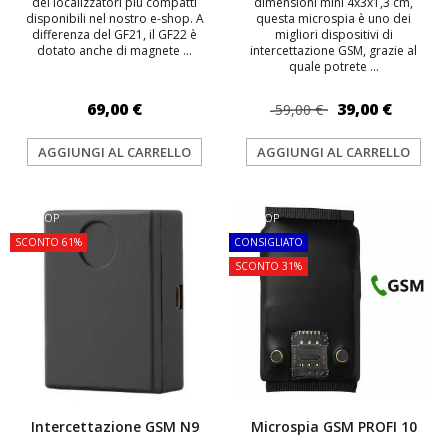
dei localizzatori più compatti
dimensioni mini 4x3x1,3 cm,
disponibili nel nostro e-shop. A
questa microspia è uno dei
differenza del GF21, il GF22 è
migliori dispositivi di
dotato anche di magnete ...
intercettazione GSM, grazie al
quale potrete ...
69,00 €
39,00 €
59,00 €
AGGIUNGI AL CARRELLO
AGGIUNGI AL CARRELLO
TOP
TOP
SCONTO 61%
CONSIGLIATO
SCONTO 31%
Intercettazione GSM N9
Microspia GSM PROFI 10