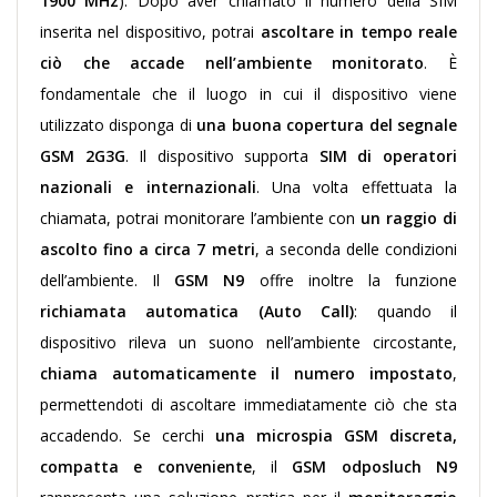
1900 MHz
). Dopo aver chiamato il numero della SIM
inserita nel dispositivo, potrai
ascoltare in tempo reale
ciò che accade nell’ambiente monitorato
.
È
fondamentale che il luogo in cui il dispositivo viene
utilizzato disponga di
una buona copertura del segnale
GSM 2G3G
. Il dispositivo supporta
SIM di operatori
nazionali e internazionali
. Una volta effettuata la
chiamata, potrai monitorare l’ambiente con
un raggio di
ascolto fino a circa 7 metri
, a seconda delle condizioni
dell’ambiente.
Il
GSM N9
offre inoltre la funzione
richiamata automatica (Auto Call)
: quando il
dispositivo rileva un suono nell’ambiente circostante,
chiama automaticamente il numero impostato
,
permettendoti di ascoltare immediatamente ciò che sta
accadendo.
Se cerchi
una microspia GSM discreta,
compatta e conveniente
, il
GSM odposluch N9