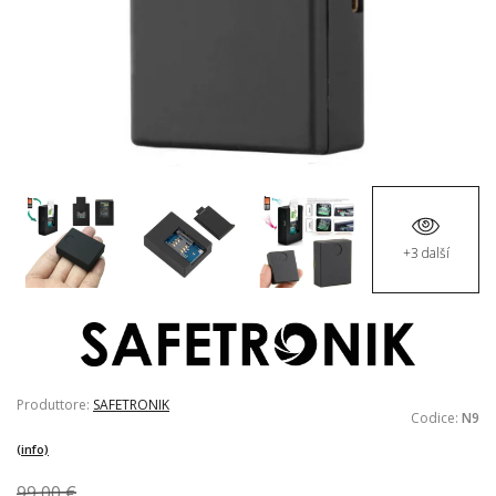
+3 další
Produttore:
SAFETRONIK
Codice:
N9
(info)
99,00 €