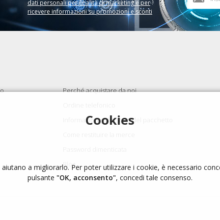
dati personali per finalità di marketing e per
ricevere informazioni su promozioni e sconti
to
Perché acquistare da noi
Ordine telefonico
Cookies
Informazioni sullo stato del pacchetto
Come restituire la merce
Password dimenticata
Blog
i aiutano a migliorarlo. Per poter utilizzare i cookie, è necessario con
pulsante
"OK, acconsento"
, concedi tale consenso.