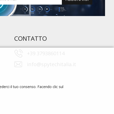
CONTATTO
+39 3793860114
info@spytechitalia.it
cederci il tuo consenso. Facendo clic sul