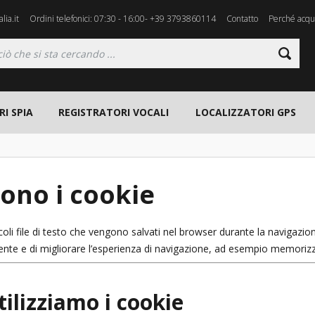
lia.it
Ordini telefonici: 07:30 - 16:00- +39 3793860114
Contatto
Perché acqui
I SPIA
REGISTRATORI VOCALI
LOCALIZZATORI GPS
ono i cookie
coli file di testo che vengono salvati nel browser durante la navigazio
utente e di migliorare l’esperienza di navigazione, ad esempio memoriz
ilizziamo i cookie