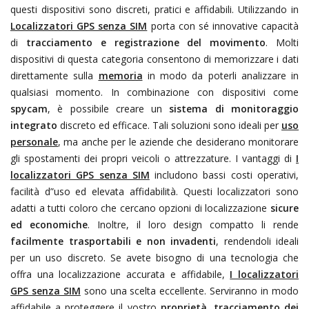
questi dispositivi sono discreti, pratici e affidabili. Utilizzando
in
Localizzatori GPS senza SIM
porta con sé innovative capacità
di
tracciamento e registrazione del movimento
. Molti
dispositivi di questa categoria consentono di memorizzare i dati
direttamente sulla
memoria
in modo da poterli analizzare in
qualsiasi momento. In combinazione con dispositivi come
spycam
, è possibile creare un
sistema di monitoraggio
integrato
discreto ed efficace. Tali soluzioni sono ideali per
uso
personale
, ma anche per le aziende che desiderano monitorare
gli spostamenti dei propri veicoli o attrezzature. I vantaggi di
I
localizzatori GPS senza SIM
includono bassi costi operativi,
facilità d”uso ed elevata affidabilità. Questi localizzatori sono
adatti a tutti coloro che cercano opzioni di localizzazione
sicure
ed economiche
. Inoltre, il loro design compatto li rende
facilmente trasportabili e non invadenti
, rendendoli ideali
per un uso discreto. Se avete bisogno di una tecnologia che
offra una localizzazione accurata e affidabile,
I localizzatori
GPS senza SIM
sono una scelta eccellente. Serviranno in modo
affidabile a proteggere il vostro
proprietà
,
tracciamento dei