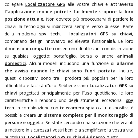
collegare
Localizzatore GPS
alle vostre chiavi e
attraverso
l”applicazione mobile potrete facilmente scoprire la loro
posizione attuale
. Non dovrete più preoccuparvi di perdere le
chiavi: la tecnologia vi indirizzerà sempre verso di esse. Parte
della moderna
spy tech
,
I localizzatori GPS su chiavi
,
combinano design innovativo ed elevata funzionalità. Le loro
dimensioni compatte
consentono di utilizzarli con discrezione
su qualsiasi oggetto: portafoglio, borsa o anche
animali
domestici
. Alcuni modelli includono una funzione di
allarme
che avvisa quando le chiavi sono fuori portata
. Inoltre,
questi dispositivi sono tra i prodotti più popolari per la loro
affidabilità e facilità d”uso. Sebbene siano
Localizzatori GPS su
chiavi
progettati principalmente per l”uso quotidiano, le loro
caratteristiche li rendono uno degli strumenti eccezionali
spy
tech
. In combinazione con
telecamera spia
o altri dispositivi, è
possibile creare un
sistema completo per il monitoraggio di
persone e oggetti
. Se state cercando una soluzione che vi aiuti
a mettere in sicurezza i vostri beni e a semplificare la vostra vita
quotidiana,
Localizzatori GPS su chiavi
è il passo giusto.