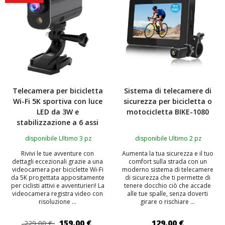
Telecamera per bicicletta
Sistema di telecamere di
Wi-Fi 5K sportiva con luce
sicurezza per bicicletta o
LED da 3W e
motocicletta BIKE-1080
stabilizzazione a 6 assi
disponibile Ultimo 3 pz
disponibile Ultimo 2 pz
Rivivi le tue avventure con
Aumenta la tua sicurezza e il tuo
dettagli eccezionali grazie a una
comfort sulla strada con un
videocamera per biciclette Wi-Fi
moderno sistema di telecamere
da 5K progettata appositamente
di sicurezza che ti permette di
per ciclisti attivi e avventurieri! La
tenere docchio ciò che accade
videocamera registra video con
alle tue spalle, senza doverti
risoluzione ...
girare o rischiare ...
159,00 €
129,00 €
229,00 €