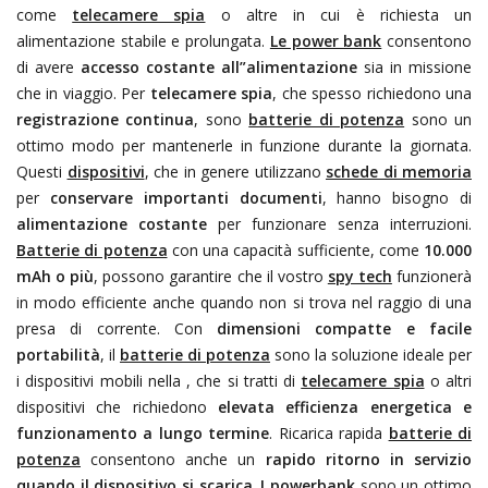
come
telecamere spia
o altre
in cui è richiesta un
alimentazione stabile e prolungata.
Le power bank
consentono
di avere
accesso costante all”alimentazione
sia in missione
che in viaggio. Per
telecamere spia
, che spesso richiedono una
registrazione continua
, sono
batterie di potenza
sono un
ottimo modo per mantenerle in funzione durante la giornata.
Questi
dispositivi
, che in genere utilizzano
schede di memoria
per
conservare importanti documenti
, hanno bisogno di
alimentazione costante
per funzionare senza interruzioni.
Batterie di potenza
con una capacità sufficiente, come
10.000
mAh o più
, possono garantire che il vostro
spy tech
funzionerà
in modo efficiente anche quando non si trova nel raggio di una
presa di corrente. Con
dimensioni compatte e facile
portabilità
, il
batterie di potenza
sono la soluzione ideale per
i dispositivi mobili nella
, che si tratti di
telecamere spia
o altri
dispositivi che richiedono
elevata efficienza energetica e
funzionamento a lungo termine
. Ricarica rapida
batterie di
potenza
consentono anche un
rapido ritorno in servizio
quando il dispositivo si scarica
.
I powerbank
sono un ottimo