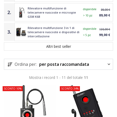
Rilevatore multifunzione di
disponibile
99,00 €
2.
telecamere nascoste e microspie
89,00 €
> 10 pz
GSM K68
Rilevatore multifunzione 3 in 1 di
disponibile
130,00 €
3.
telecamere nascoste e dispositivi di
99,00 €
> 5 pz
intercettazione
Altri best seller
Ordina per:
per posta raccomandata
Mostra i record 1 - 11 del totale
11
SCONTO 10%
SCONTO 34%