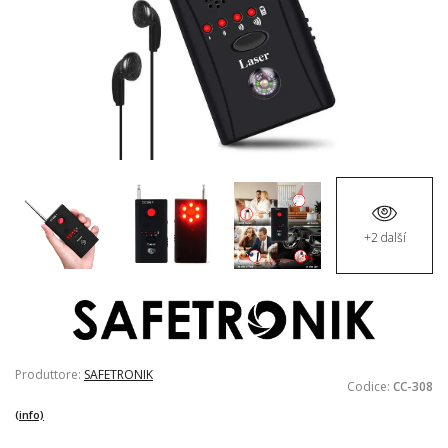
+2 další
Produttore:
SAFETRONIK
Codice:
CC-308
(info)