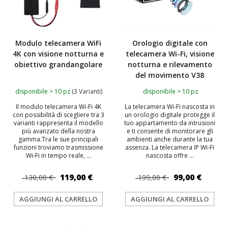
Modulo telecamera WiFi
Orologio digitale con
4K con visione notturna e
telecamera Wi-Fi, visione
obiettivo grandangolare
notturna e rilevamento
del movimento V38
disponibile > 10 pz
(3 Varianti)
disponibile > 10 pz
Il modulo telecamera Wi-Fi 4K
La telecamera Wi-Fi nascosta in
con possibilità di scegliere tra 3
un orologio digitale protegge il
varianti rappresenta il modello
tuo appartamento da intrusioni
più avanzato della nostra
e ti consente di monitorare gli
gamma.Tra le sue principali
ambienti anche durante la tua
funzioni troviamo trasmissione
assenza. La telecamera IP Wi-Fi
Wi-Fi in tempo reale, ...
nascosta offre ...
119,00 €
99,00 €
130,00 €
199,00 €
AGGIUNGI AL CARRELLO
AGGIUNGI AL CARRELLO