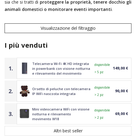
sia che si tratti di
proteggere la proprietà, tenere docchio gli
animali domestici o monitorare eventi importanti
.
Visualizzazione del filtraggio
I più venduti
Telecamera Wi-Fi 4K HD integrata
disponibile
1.
149,00 €
in powerbank con visione notturna
> 5 pz
e rilevamento del movimento
disponibile
Orsetto di peluche con telecamera
2.
90,00 €
IP WiFi nascosta integrata
> 2 pz
Mini videocamera WiFi con visione
disponibile
3.
69,00 €
notturna e rilevamento
> 2 pz
movimento W18
Altri best seller