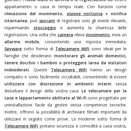
appartamento o casa in tempo reale. Con funzioni come
rilevazione del movimento
,
visione notturna
e
notifica
istantanea
, può
spycam
di registrare solo gli eventi rilevanti,
risparmiando
stoccaggio
e aumenta la chiarezza delle
registrazioni. Una volta che
camera
rileva
movimento
, invia un
allarme mobile
, consentendo una risposta immediata.
Spyware
sotto forma di
Telecamere WiFi
sono ideali per le
famiglie che desiderano
monitorare gli animali domestici,
tenere docchio i bambini o proteggere larea da visitatori
indesiderati
. Queste
Telecamere WiFi
hanno un design
compatto e sono facilmente occultabili, consentendo di essere
utilizzate con discrezione in ambienti interni
senza
disturbare il design della vostra casa.
Le telecamere per la
casa e lappartamento abilitate al Wi-Fi
sono progettate per
uninstallazione facile da gestire senza competenze tecniche.
Inoltre, offrono la possibilità di archiviare filmati importanti da
utilizzare in seguito come prove. Le moderne
sotto forma di
Telecamere WiFi
portano sicurezza e comodità a casa vostra,