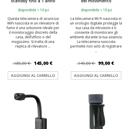
standby fino a 1 anno
del movimento
disponibile > 10 pz
disponibile > 10 pz
Questa telecamera di sicurezza
La telecamera Wi-Fi nascosta in
WiFi nascosta in un rilevatore di
un orologio digitale protegge la
fumo è una soluzione ideale per
tua casa da intrusioni e ti
il monitoraggio discreto della
consente di monitorare gli
casa, dell’ufficio o del
ambienti durante la tua assenza.
magazzino. Si tratta di una
La telecamera nascosta
replica di rilevatore ...
permette non solo di registrare
...
145,00 €
99,00 €
185,00 €
149,00 €
AGGIUNGI AL CARRELLO
AGGIUNGI AL CARRELLO
TOP