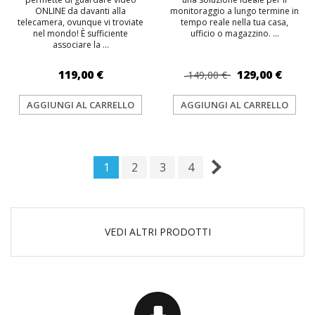
ONLINE da davanti alla
monitoraggio a lungo termine in
telecamera, ovunque vi troviate
tempo reale nella tua casa,
nel mondo! È sufficiente
ufficio o magazzino. ...
associare la ...
119,00 €
129,00 €
149,00 €
AGGIUNGI AL CARRELLO
AGGIUNGI AL CARRELLO
1
2
3
4
VEDI ALTRI PRODOTTI