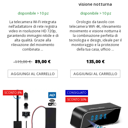
visione notturna
disponibile > 10 pz
disponibile > 10 pz
La telecamera Wi-Fi integrata
Orologio da tavolo con
nell’adattatore di rete registra
telecamera WiFi 4K, rilevamento
video in risoluzione HD 720p,
movimento e visione notturna è
garantendo immagini nitide e di
la combinazione perfetta di
alta qualità. Grazie alla
tecnologia e design, ideale per il
rilevazione del movimento
monitoraggio e la protezione
combinata ...
della tua casa, ufficio ...
89,00 €
135,00 €
119,00 €
AGGIUNGI AL CARRELLO
AGGIUNGI AL CARRELLO
SCONTO 8%
CONSIGLIATO
SCONTO 50%