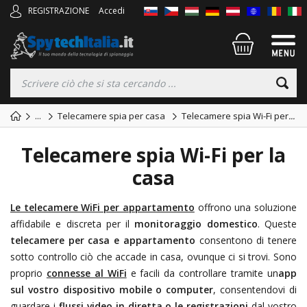
REGISTRAZIONE
Accedi
...
Telecamere spia per casa
Telecamere spia Wi-Fi per
...
Telecamere spia Wi-Fi per la
casa
Le telecamere WiFi per appartamento
offrono una soluzione
affidabile e discreta per il
monitoraggio domestico
. Queste
telecamere per casa e appartamento
consentono di tenere
sotto controllo ciò che accade in casa, ovunque ci si trovi. Sono
proprio
connesse al WiFi
e facili da controllare tramite un
app
sul vostro dispositivo mobile o computer
, consentendovi di
guardare i
flussi video in diretta o le registrazioni
dal vostro