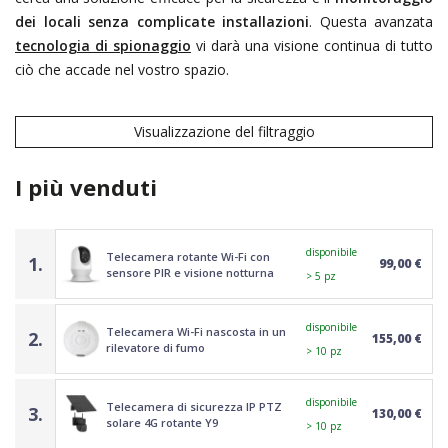
dei locali senza complicate installazioni
. Questa avanzata
tecnologia di spionaggio
vi darà una visione continua di tutto
ciò che accade nel vostro spazio.
Visualizzazione del filtraggio
I più venduti
disponibile
Telecamera rotante Wi-Fi con
1.
99,00 €
sensore PIR e visione notturna
> 5 pz
disponibile
Telecamera Wi-Fi nascosta in un
2.
155,00 €
rilevatore di fumo
> 10 pz
disponibile
Telecamera di sicurezza IP PTZ
3.
130,00 €
solare 4G rotante Y9
> 10 pz