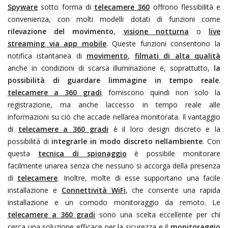
Spyware
sotto forma di
telecamere 360
offrono flessibilità e
convenienza, con molti modelli dotati di funzioni come
rilevazione del movimento
,
visione notturna
o
live
streaming via app mobile
. Queste funzioni consentono la
notifica istantanea di
movimento
,
filmati di alta qualità
anche in condizioni di scarsa illuminazione e, soprattutto,
la
possibilità di guardare limmagine in tempo reale
.
telecamere a 360 gradi
forniscono quindi non solo la
registrazione, ma anche laccesso in tempo reale alle
informazioni su ciò che accade nellarea monitorata. Il vantaggio
di
telecamere a 360 gradi
è il loro design discreto e la
possibilità di
integrarle in modo discreto nellambiente
. Con
questa
tecnica di spionaggio
è possibile monitorare
facilmente unarea senza che nessuno si accorga della presenza
di
telecamere
. Inoltre, molte di esse supportano una facile
installazione e
Connettività WiFi
, che consente una rapida
installazione e un comodo monitoraggio da remoto. Le
telecamere a 360 gradi
sono una scelta eccellente per chi
cerca una soluzione efficace per la sicurezza e il
monitoraggio