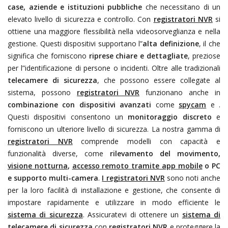
case, aziende e istituzioni pubbliche
che necessitano di un
elevato livello di sicurezza e controllo. Con
registratori NVR
si
ottiene una maggiore flessibilità nella videosorveglianza e nella
gestione. Questi dispositivi supportano l”
alta definizione
, il che
significa che forniscono
riprese chiare e dettagliate
, preziose
per l”identificazione di persone o incidenti. Oltre alle tradizionali
telecamere di sicurezza
, che possono essere collegate al
sistema, possono
registratori NVR
funzionano anche in
combinazione con dispositivi avanzati
come
spycam
e
.
Questi dispositivi consentono un
monitoraggio discreto
e
forniscono un ulteriore livello di sicurezza. La nostra gamma di
registratori NVR
comprende modelli con capacità e
funzionalità diverse, come
rilevamento del movimento
,
visione notturna
,
accesso remoto tramite app mobile
o PC
e supporto multi-camera
.
I registratori NVR
sono noti anche
per la loro facilità di installazione e gestione, che consente di
impostare rapidamente e utilizzare in modo efficiente le
sistema di sicurezza
. Assicuratevi di ottenere un
sistema di
telecamere di sicurezza
con
registratori NVR
e proteggere la