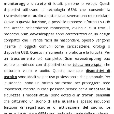
monitoraggio discreto
di locali, persone o veicoli. Questi
dispositivi utilizzano la tecnologia
GSM,
che consente la
trasmissione di audio
a distanza attraverso una rete cellulare.
Grazie a questa funzione, è possibile rimanere informati su ciò
che accade nell”ambiente monitorato, ovunque ci si trovi. Il
moderno
Gsm eavesdropper
sono caratterizzati da un design
compatto che li rende facili da nascondere. Spesso vengono
inserite in oggetti comuni come caricabatterie, orologi o
dispositivi USB. Questo ne aumenta la praticità e la furtività. Per
un
tracciamento
più completo,
Gsm eavesdropping
può
essere combinato con dispositivi come
telecamere spia,
che
catturano video e audio. Queste avanzate
dispositivi di
ascolto
sono ideali sia per uso professionale che personale. Per
le aziende, sono un ottimo strumento per proteggere aree
importanti, mentre in casa possono servire per
aumentare la
sicurezza
. I modelli attuali sono dotati di
microfoni sensibili
che catturano un suono di
alta qualità
e spesso includono
funzioni di
registrazione
o
attivazione del suono.
Le
intercettazioni via GSM
sono parte integrante della moderna
,