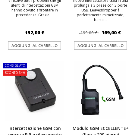
e risolve tutti i problemi che gli
nuovo intercettatore GSM in una
utenti di intercettazioni GSM
prolunga a 3 prese con 3 porte
hanno dovuto affrontare in
USB. Leavesdropper è
precedenza. Grazie ...
perfettamente mimetizzato,
basta ...
152,00 €
169,00 €
199,00 €
AGGIUNGI AL CARRELLO
AGGIUNGI AL CARRELLO
CONSIGLIATO
SCONTO 34%
Intercettazione GSM con
Modulo GSM ECCELLENTE+
sensore PIR e rilevamento
(fino a 200 giorni)