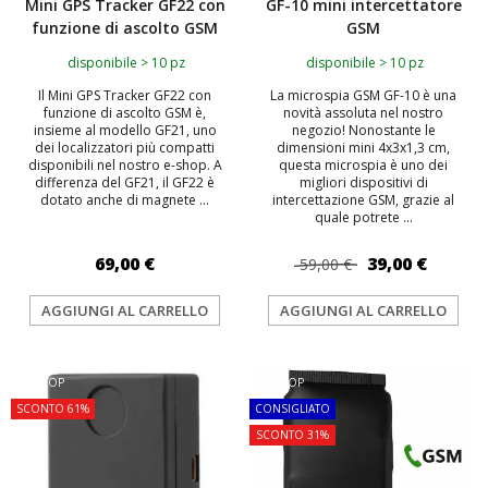
Mini GPS Tracker GF22 con
GF-10 mini intercettatore
funzione di ascolto GSM
GSM
disponibile > 10 pz
disponibile > 10 pz
Il Mini GPS Tracker GF22 con
La microspia GSM GF-10 è una
funzione di ascolto GSM è,
novità assoluta nel nostro
insieme al modello GF21, uno
negozio! Nonostante le
dei localizzatori più compatti
dimensioni mini 4x3x1,3 cm,
disponibili nel nostro e-shop. A
questa microspia è uno dei
differenza del GF21, il GF22 è
migliori dispositivi di
dotato anche di magnete ...
intercettazione GSM, grazie al
quale potrete ...
69,00 €
39,00 €
59,00 €
AGGIUNGI AL CARRELLO
AGGIUNGI AL CARRELLO
TOP
TOP
SCONTO 61%
CONSIGLIATO
SCONTO 31%