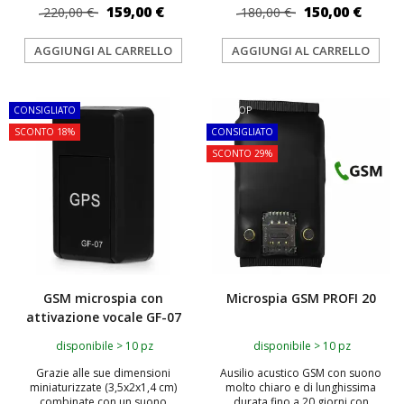
159,00 €
150,00 €
220,00 €
180,00 €
AGGIUNGI AL CARRELLO
AGGIUNGI AL CARRELLO
CONSIGLIATO
TOP
SCONTO 18%
CONSIGLIATO
SCONTO 29%
GSM microspia con
Microspia GSM PROFI 20
attivazione vocale GF-07
disponibile > 10 pz
disponibile > 10 pz
Grazie alle sue dimensioni
Ausilio acustico GSM con suono
miniaturizzate (3,5x2x1,4 cm)
molto chiaro e di lunghissima
combinate con un suono
durata fino a 20 giorni con