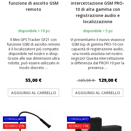
funzione di ascolto GSM
intercettazione GSM PRO-
remoto
10 di alta gamma con
registrazione audio e
localizzazione
disponibile > 10 pz
disponibile > 5 pz
Il Mini GPS Tracker GF21 con
Vi presentiamo il nuovo vivavoce
funzione GSM di ascolto remoto
GSM top di gamma PRO-10 con
è il localizzatore più compatto
capacità di registrazione audio,
disponibile nel nostro e-shop.
una novità assoluta nel nostro
Grazie alle sue dimensioni ultra
negozio! Questa intercettazione
ridotte, può essere utilizzato in
si differenzia dal PROFI 10 per la
modo discreto ...
presenza ...
55,00 €
129,00 €
189,00 €
AGGIUNGI AL CARRELLO
AGGIUNGI AL CARRELLO
TOP
TOP
CONSIGLIATO
CONSIGLIATO
SCONTO 25%
SCONTO 11%