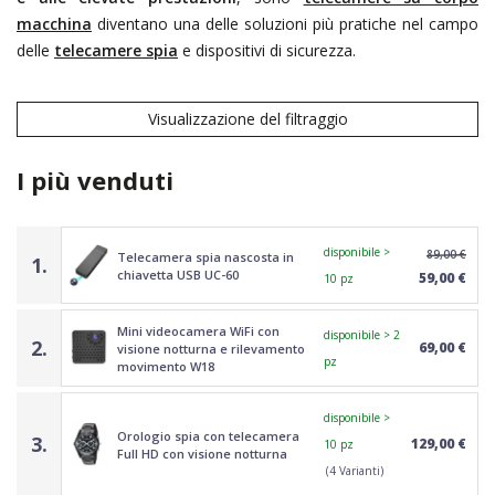
macchina
diventano una delle soluzioni più pratiche nel campo
delle
telecamere spia
e dispositivi di sicurezza.
Visualizzazione del filtraggio
I più venduti
disponibile >
89,00 €
Telecamera spia nascosta in
1.
chiavetta USB UC-60
59,00 €
10 pz
Mini videocamera WiFi con
disponibile > 2
2.
69,00 €
visione notturna e rilevamento
pz
movimento W18
disponibile >
Orologio spia con telecamera
3.
129,00 €
10 pz
Full HD con visione notturna
(4 Varianti)