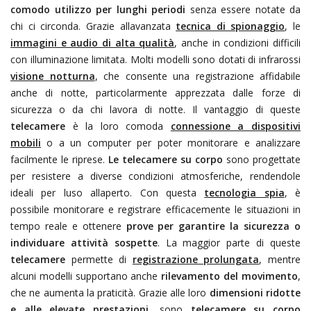
comodo utilizzo per lunghi periodi
senza essere notate da
chi ci circonda. Grazie allavanzata
tecnica di spionaggio
, le
immagini e audio di alta qualità
, anche in condizioni difficili
con illuminazione limitata. Molti modelli sono dotati di infrarossi
visione notturna
, che consente una registrazione affidabile
anche di notte, particolarmente apprezzata dalle forze di
sicurezza o da chi lavora di notte. Il vantaggio di queste
telecamere
è la loro comoda
connessione a dispositivi
mobili
o a un computer per poter monitorare e analizzare
facilmente le riprese.
Le telecamere su corpo
sono progettate
per resistere a diverse condizioni atmosferiche, rendendole
ideali per luso allaperto. Con questa
tecnologia spia
, è
possibile monitorare e registrare efficacemente le situazioni in
tempo reale e ottenere
prove per garantire la sicurezza o
individuare attività sospette
. La maggior parte di queste
telecamere
permette di
registrazione prolungata
, mentre
alcuni modelli supportano anche
rilevamento del movimento
,
che ne aumenta la praticità. Grazie alle loro
dimensioni ridotte
e alle elevate prestazioni
, sono
telecamere su corpo