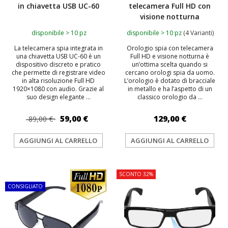
in chiavetta USB UC-60
telecamera Full HD con
visione notturna
disponibile > 10 pz
disponibile > 10 pz
(4 Varianti)
La telecamera spia integrata in
Orologio spia con telecamera
una chiavetta USB UC-60 è un
Full HD e visione notturna è
dispositivo discreto e pratico
un’ottima scelta quando si
che permette di registrare video
cercano orologi spia da uomo.
in alta risoluzione Full HD
L’orologio è dotato di bracciale
1920×1080 con audio. Grazie al
in metallo e ha l’aspetto di un
suo design elegante ...
classico orologio da ...
59,00 €
129,00 €
89,00 €
AGGIUNGI AL CARRELLO
AGGIUNGI AL CARRELLO
TOP
SCONTO 32%
CONSIGLIATO