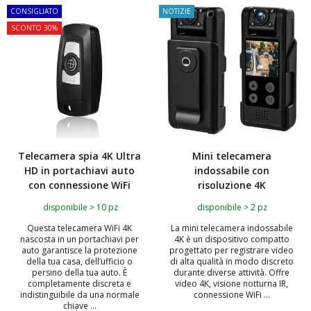
CONSIGLIATO
NOTIZIE
SCONTO 30%
Telecamera spia 4K Ultra
Mini telecamera
HD in portachiavi auto
indossabile con
con connessione WiFi
risoluzione 4K
disponibile > 10 pz
disponibile > 2 pz
Questa telecamera WiFi 4K
La mini telecamera indossabile
nascosta in un portachiavi per
4K è un dispositivo compatto
auto garantisce la protezione
progettato per registrare video
della tua casa, dell’ufficio o
di alta qualità in modo discreto
persino della tua auto. È
durante diverse attività. Offre
completamente discreta e
video 4K, visione notturna IR,
indistinguibile da una normale
connessione WiFi ...
chiave ...