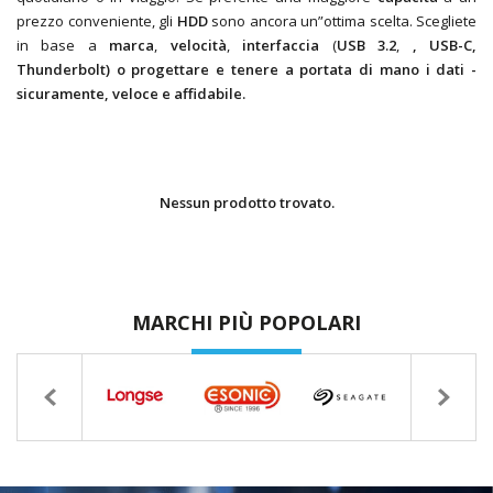
prezzo conveniente, gli
HDD
sono ancora un”ottima scelta. Scegliete
in base a
marca
,
velocità
,
interfaccia
(
USB 3.2
,
,
USB-C
,
Thunderbolt
) o
progettare
e tenere a portata di mano i
dati
-
sicuramente
,
veloce
e
affidabile
.
Nessun prodotto trovato.
MARCHI PIÙ POPOLARI