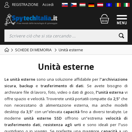
REGISTRAZIONE
Accedi
SCHEDE DI MEMORIA
Unità esterne
Unità esterne
Le unità esterne
sono una soluzione affidabile per l”
archiviazione
sicura
,
backup
e
trasferimento di dati
. Se avete bisogno di
archiviare file di lavoro, foto, video o dati di gioco,
l”unità esterna
vi
offre spazio e velocità. Troverete unità portatili compatte da
2,5"
che
non necessitano di alimentazione esterna, ma anche modelli
desktop da
3,5"
con un”elevata
capacità
fino a diversi terabyte. Le
moderne
unità esterne SSD
offrono un”estrema
velocità di
trasferimento dati
,
resistenza agli urti
e sono ideali per l”uso
quotidiano o in viaggio. Se preferite una maggiore
capacità
a un