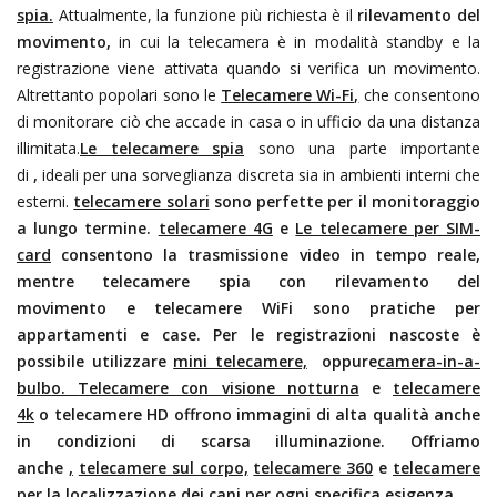
spia.
Attualmente, la funzione più richiesta è il
rilevamento del
movimento,
in cui la telecamera è in modalità standby e la
registrazione viene attivata quando si verifica un movimento.
Altrettanto popolari sono le
Telecamere Wi-Fi,
che consentono
di monitorare ciò che accade in casa o in ufficio da una distanza
illimitata.
Le telecamere spia
sono una parte importante
di
,
ideali per una sorveglianza discreta sia in ambienti interni che
esterni.
telecamere solari
sono perfette per il monitoraggio
a lungo termine.
telecamere 4G
e
Le telecamere per SIM-
card
consentono la trasmissione video in tempo reale,
mentre telecamere spia con rilevamento del
movimento e telecamere WiFi sono pratiche per
appartamenti e case. Per le registrazioni nascoste è
possibile utilizzare
mini telecamere,
oppure
camera-in-a-
bulbo.
Telecamere con visione notturna
e
telecamere
4k
o telecamere HD offrono immagini di alta qualità anche
in condizioni di scarsa illuminazione. Offriamo
anche
,
telecamere sul corpo,
telecamere 360
e
telecamere
per la localizzazione dei cani
per ogni specifica esigenza.