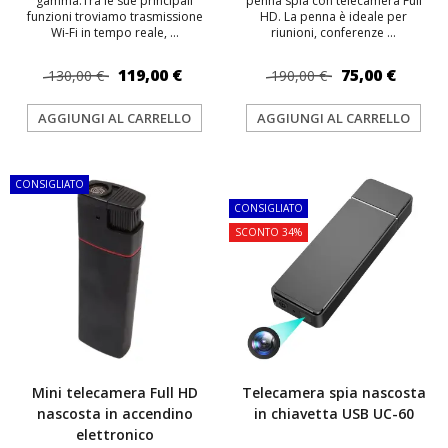
gamma.Tra le sue principali
penna spia con telecamera Full
funzioni troviamo trasmissione
HD. La penna è ideale per
Wi-Fi in tempo reale, ...
riunioni, conferenze ...
119,00 €
75,00 €
130,00 €
190,00 €
AGGIUNGI AL CARRELLO
AGGIUNGI AL CARRELLO
CONSIGLIATO
TOP
CONSIGLIATO
SCONTO 34%
Mini telecamera Full HD
Telecamera spia nascosta
nascosta in accendino
in chiavetta USB UC-60
elettronico