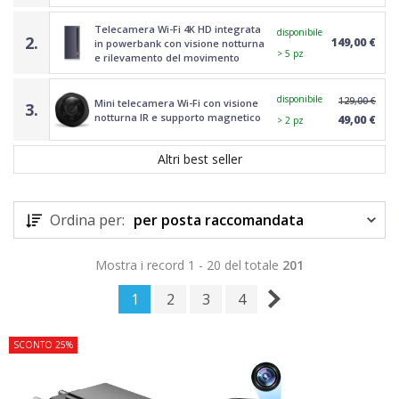
Telecamera Wi-Fi 4K HD integrata
disponibile
2.
149,00 €
in powerbank con visione notturna
> 5 pz
e rilevamento del movimento
disponibile
129,00 €
Mini telecamera Wi-Fi con visione
3.
notturna IR e supporto magnetico
49,00 €
> 2 pz
Altri best seller
Ordina per:
per posta raccomandata
Mostra i record 1 - 20 del totale
201
1
2
3
4
SCONTO 25%