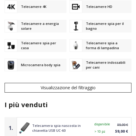
Telecamere 4K
Telecamere HD
Telecamere a energia
Telecamere spia per il
solare
bagno
Telecamere spia per
Telecamere spia a
casa
forma di lampadina
Telecamere indossabili
Microcamera body spia
per cani
Visualizzazione del filtraggio
I più venduti
disponibile
89,00 €
Telecamera spia nascosta in
1.
chiavetta USB UC-60
59,00 €
> 10 pz