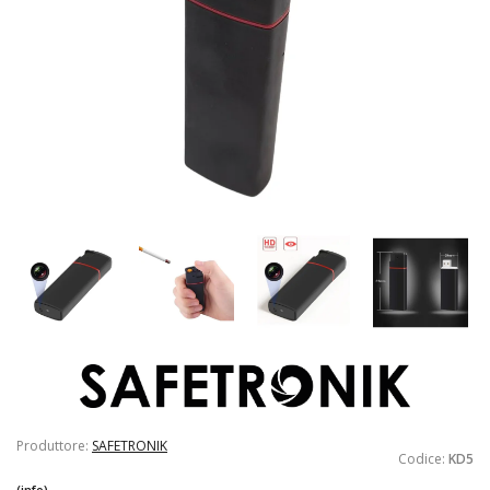
Produttore:
SAFETRONIK
Codice:
KD5
(info)