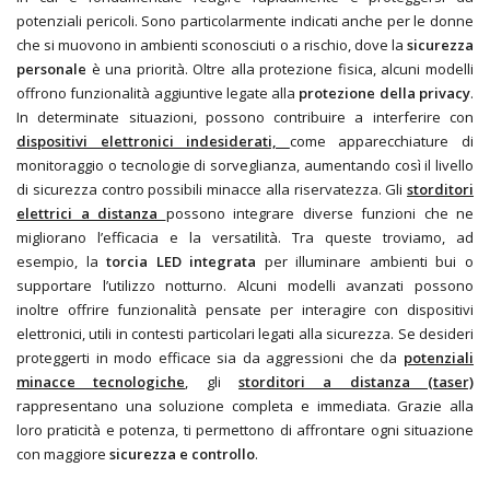
potenziali pericoli. Sono particolarmente indicati anche per le donne
che si muovono in ambienti sconosciuti o a rischio, dove la
sicurezza
personale
è una priorità. Oltre alla protezione fisica, alcuni modelli
offrono funzionalità aggiuntive legate alla
protezione della privacy
.
In determinate situazioni, possono contribuire a interferire con
dispositivi elettronici indesiderati,
come apparecchiature di
monitoraggio o tecnologie di sorveglianza, aumentando così il livello
di sicurezza contro possibili minacce alla riservatezza. Gli
storditori
elettrici a distanza
possono integrare diverse funzioni che ne
migliorano l’efficacia e la versatilità. Tra queste troviamo, ad
esempio, la
torcia LED integrata
per illuminare ambienti bui o
supportare l’utilizzo notturno. Alcuni modelli avanzati possono
inoltre offrire funzionalità pensate per interagire con dispositivi
elettronici, utili in contesti particolari legati alla sicurezza. Se desideri
proteggerti in modo efficace sia da aggressioni che da
potenziali
minacce tecnologiche
, gli
storditori a distanza (taser)
rappresentano una soluzione completa e immediata. Grazie alla
loro praticità e potenza, ti permettono di affrontare ogni situazione
con maggiore
sicurezza e controllo
.