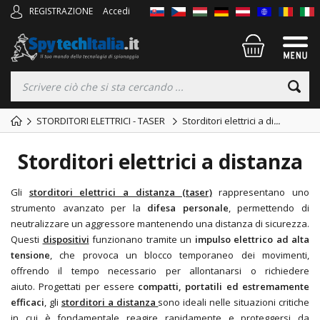
REGISTRAZIONE
Accedi
STORDITORI ELETTRICI - TASER
Storditori elettrici a di
...
Storditori elettrici a distanza
Gli
storditori elettrici a distanza (taser)
rappresentano uno
strumento avanzato per la
difesa personale
, permettendo di
neutralizzare un aggressore mantenendo una distanza di sicurezza.
Questi
dispositivi
funzionano tramite un
impulso elettrico ad alta
tensione
, che provoca un blocco temporaneo dei movimenti,
offrendo il tempo necessario per allontanarsi o richiedere
aiuto. Progettati per essere
compatti, portatili ed estremamente
efficaci
, gli
storditori a distanza
sono ideali nelle situazioni critiche
in cui è fondamentale reagire rapidamente e proteggersi da