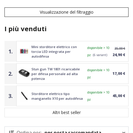
Visualizzazione del filtraggio
I più venduti
Mini storditore elettrico con
disponibile > 10
35,00 €
1.
torcia LED integrata per
24,90 €
pz
(6 variant)
autodifesa
Stun gun TW 1801 ricaricabile
disponibile > 10
2.
17,00 €
per difesa personale ad alta
pz
potenza
disponibile > 10
Storditore elettrico tipo
3.
45,00 €
manganello X10 per autodifesa
pz
Altri best seller
Ordina per:
per posta raccomandata