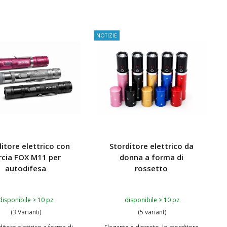
IUNGI AL CARRELLO
AGGIUNGI AL CARRELLO
NOTIZIE
itore elettrico con
Storditore elettrico da
rcia FOX M11 per
donna a forma di
autodifesa
rossetto
disponibile > 10 pz
disponibile > 10 pz
(3 Varianti)
(5 variant)