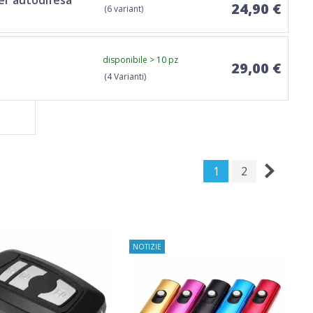
per autodifesa
24,90 €
(6 variant)
disponibile > 10 pz
29,00 €
(4 Varianti)
1
2
NOTIZIE