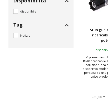
Disponibilità
disponibile
Tag
Stun gun 
ricaricab
Notizie
pot
disponibi
Vi presentiamo l
8810 ricaricabile 
soluzione ideale
dispositivo affidab
personale e una p
unico prodot
39,00 €