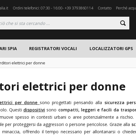
lia.it
Ordini telefonici: 07:30 - 16:00- +39 3793860114
Contatto
Perché acqui
ARI SPIA
REGISTRATORI VOCALI
LOCALIZZATORI GPS
rditori elettrici per donne
tori elettrici per donne
lettrici per donne
sono progettati pensando alla
sicurezza per
icolo. Questi
dispositivi
sono
compatti, leggeri e facili da traspo
i muove spesso in contesti urbani o aree potenzialmente a rischio.
ile per proteggersi da aggressori o persone pericolose. Grazie alla
sc
minaccia, offrendo il tempo necessario per allontanarsi o chiedere