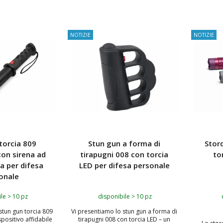
 AL CARRELLO
AGGIUNGI AL CARRELLO
AGG
NOTIZIE
NOTIZIE
torcia 809
Stun gun a forma di
Stord
 con sirena ad
tirapugni 008 con torcia
to
a per difesa
LED per difesa personale
onale
le > 10 pz
disponibile > 10 pz
stun gun torcia 809
Vi presentiamo lo stun gun a forma di
spositivo affidabile
tirapugni 008 con torcia LED – un