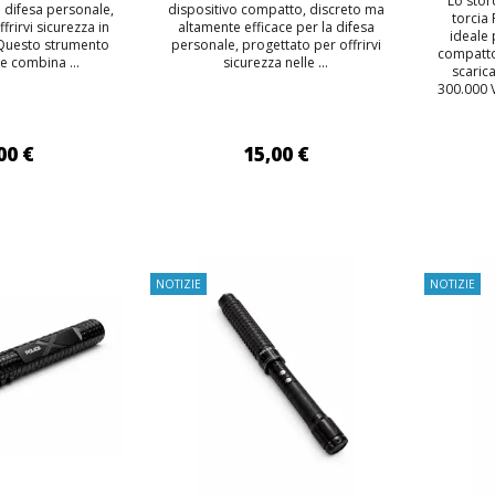
Lo stor
 difesa personale,
dispositivo compatto, discreto ma
torcia
frirvi sicurezza in
altamente efficace per la difesa
ideale 
 Questo strumento
personale, progettato per offrirvi
compatto,
e combina ...
sicurezza nelle ...
scaric
300.000 
00 €
15,00 €
 AL CARRELLO
AGGIUNGI AL CARRELLO
AGG
NOTIZIE
NOTIZIE