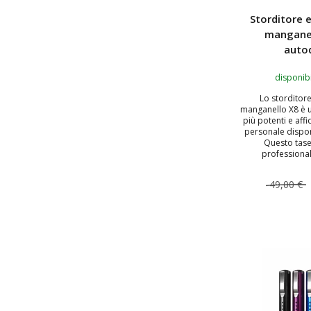
Storditore e
manganel
auto
disponibi
Lo storditore
manganello X8 è u
più potenti e affi
personale dispon
Questo tase
professional
49,00 €
AGGIUNGI