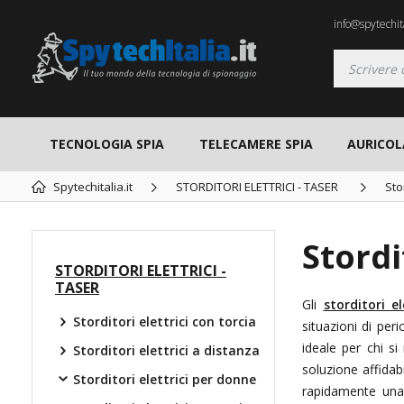
info@spytechita
TECNOLOGIA SPIA
TELECAMERE SPIA
AURICOL
Spytechitalia.it
STORDITORI ELETTRICI - TASER
Sto
Stordi
STORDITORI ELETTRICI -
TASER
Gli
storditori e
Storditori elettrici con torcia
situazioni di per
ideale per chi s
Storditori elettrici a distanza
soluzione affidab
Storditori elettrici per donne
rapidamente una 