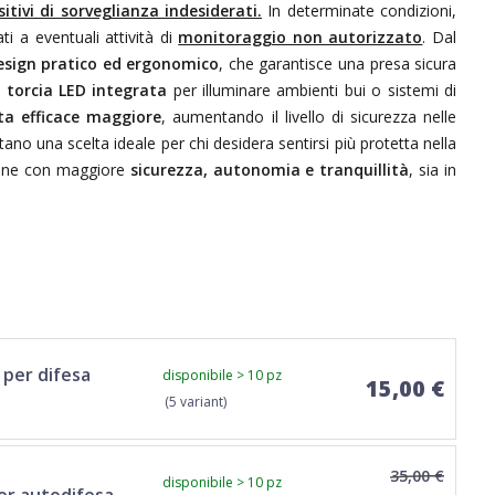
itivi di sorveglianza indesiderati.
In determinate condizioni,
ti a eventuali attività di
monitoraggio non autorizzato
. Dal
esign pratico ed ergonomico
, che garantisce una presa sicura
a
torcia LED integrata
per illuminare ambienti bui o sistemi di
ta efficace maggiore
, aumentando il livello di sicurezza nelle
ntano una scelta ideale per chi desidera sentirsi più protetta nella
zione con maggiore
sicurezza, autonomia e tranquillità
, sia in
 per difesa
disponibile > 10 pz
15,00 €
(5 variant)
35,00 €
disponibile > 10 pz