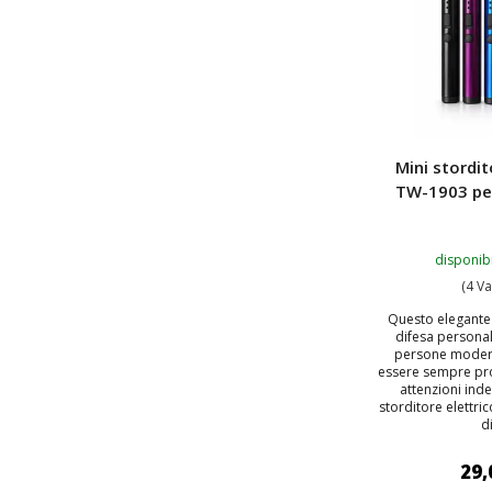
Mini stordit
TW-1903 pe
disponibi
(4 Va
Questo elegante
difesa persona
persone moder
essere sempre pro
attenzioni inde
storditore elettr
di
29,