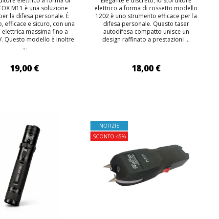
ditore elettrico a forma di
Elegante e discreto, lo storditore
 FOX M11 è una soluzione
elettrico a forma di rossetto modello
per la difesa personale. È
1202 è uno strumento efficace per la
 efficace e sicuro, con una
difesa personale. Questo taser
a elettrica massima fino a
autodifesa compatto unisce un
V. Questo modello è inoltre
design raffinato a prestazioni ...
...
19,00 €
18,00 €
IUNGI AL CARRELLO
AGGIUNGI AL CARRELLO
NOTIZIE
SCONTO 45%