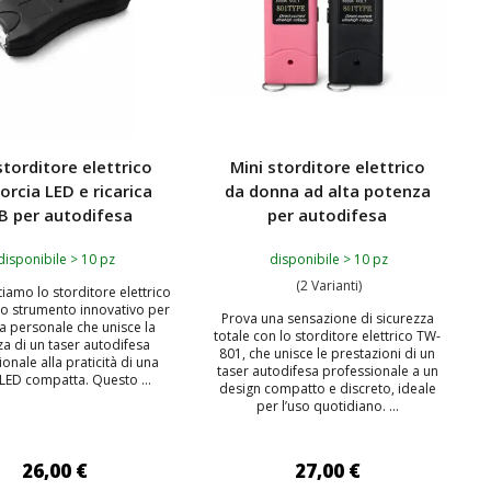
storditore elettrico
Mini storditore elettrico
orcia LED e ricarica
da donna ad alta potenza
B per autodifesa
per autodifesa
disponibile > 10 pz
disponibile > 10 pz
(2 Varianti)
tiamo lo storditore elettrico
no strumento innovativo per
Prova una sensazione di sicurezza
sa personale che unisce la
totale con lo storditore elettrico TW-
a di un taser autodifesa
801, che unisce le prestazioni di un
onale alla praticità di una
taser autodifesa professionale a un
 LED compatta. Questo ...
design compatto e discreto, ideale
per l’uso quotidiano. ...
26,00 €
27,00 €