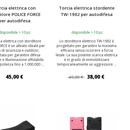
cia elettrica con
Torcia elettrica stordente
itore POLICE FORCE
TW-1902 per autodifesa
per autodifesa
disponibile > 10 pz
disponibile > 10 pz
ia elettrica con storditore
Lo storditore elettrico TW-1902 è
RCE è un alleato ideale per
progettato per garantire la massima
tà di sicurezza e outdoor,
efficacia senza ricorrere a forza
tata per garantire difesa
letale. La sua potente scarica elettrica
 e illuminazione affidabile.
è in grado di immobilizzare
otenza fino a 1.000.000 ...
temporaneamente un aggressore ...
45,00 €
38,00 €
69,00 €
IUNGI AL CARRELLO
AGGIUNGI AL CARRELLO