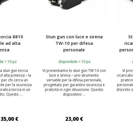
torcia 8810
Stun gun con luce e sirena
S
ile ad alta
TW-10 per difesa
rica
enza
personale
perso
le > 10 pz
disponibile > 10 pz
a stun gun torcia
Vi presentiamo lo stun gun TW-10 con
Vi pre
ad alta potenza – la
luce e sirena – uno strumento
ricaricab
 per chi cerca un
versatile per la difesa personale,
pratico
ile per la sicurezza
progettato per garantire sicurezza e
personale
ratica torcia in un
praticità in ogni situazione. Questo
discreto 
to. Questo ...
dispositivo ...
35,00 €
23,00 €