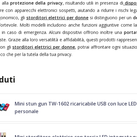
 alla
protezione della privacy
, risultando utili in presenza di
dispos
re con apparecchi elettronici sospetti, aiutando a ridurre i rischi lega
gonomico, gli
storditori elettrici per donne
si distinguono per un
d
nfortevole. Molti modelli includono anche funzioni aggiuntive come l
i in caso di emergenza. Alcuni dispositivi offrono inoltre una
porta
ste. Grazie alla loro versatilità e affidabilità, questi prodotti rapprese
Con gli
storditori elettrici per donne
,
potrai affrontare ogni situa
ico che per la tutela della tua privacy.
duti
Mini stun gun TW-1602 ricaricabile USB con luce LED
personale