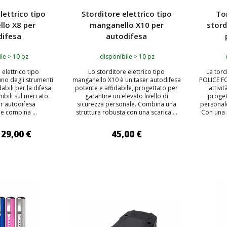
lettrico tipo
Storditore elettrico tipo
Tor
lo X8 per
manganello X10 per
stord
difesa
autodifesa
le > 10 pz
disponibile > 10 pz
 elettrico tipo
Lo storditore elettrico tipo
La torc
no degli strumenti
manganello X10 è un taser autodifesa
POLICE FO
dabili per la difesa
potente e affidabile, progettato per
attivi
ibili sul mercato.
garantire un elevato livello di
proget
r autodifesa
sicurezza personale. Combina una
personale
e combina ...
struttura robusta con una scarica ...
Con una p
29,00 €
45,00 €
 AL CARRELLO
AGGIUNGI AL CARRELLO
AGG