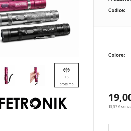
Codice:
Colore:
+6
prossimo
19,0
15,57 € senz