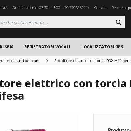
lia.it
Ordini telefonici: 07:30 - 16:00- +39 3793860114
Contatto
Perché acqui
I SPIA
REGISTRATORI VOCALI
LOCALIZZATORI GPS
rditori elettrici per cani
Storditore elettrico con torcia FOX M11 per
tore elettrico con torci
ifesa
Produttor