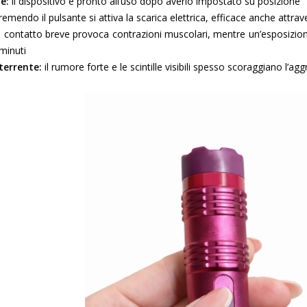
e:
il dispositivo è pronto all’uso dopo averlo impostato su posizione
emendo il pulsante si attiva la scarica elettrica, efficace anche attra
 contatto breve provoca contrazioni muscolari, mentre un’esposizione
 minuti
terrente:
il rumore forte e le scintille visibili spesso scoraggiano l’agg