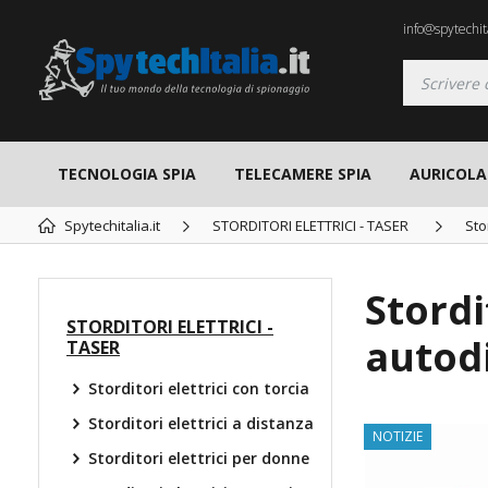
info@spytechita
TECNOLOGIA SPIA
TELECAMERE SPIA
AURICOLAR
Spytechitalia.it
STORDITORI ELETTRICI - TASER
Sto
Stordi
STORDITORI ELETTRICI -
autod
TASER
Storditori elettrici con torcia
Storditori elettrici a distanza
NOTIZIE
Storditori elettrici per donne