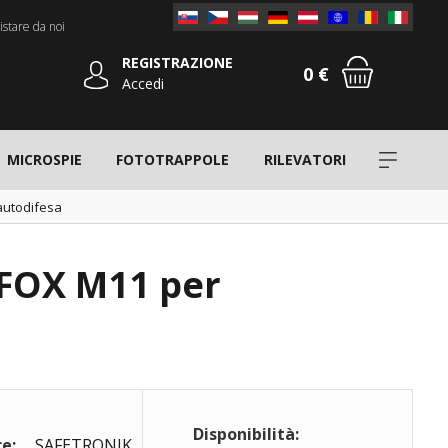
stare da noi
REGISTRAZIONE
0 €
Accedi
MICROSPIE
FOTOTRAPPOLE
RILEVATORI
 autodifesa
a FOX M11 per
Disponibilità:
e:
SAFETRONIK