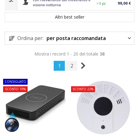
99,00 €
> 5 pz
visione notturna
Altri best seller
Ordina per:
per posta raccomandata
Mostra i record 1 - 20 del totale
38
1
2
CONSIGLIATO
TOP
SCONTO 19%
SCONTO 22%