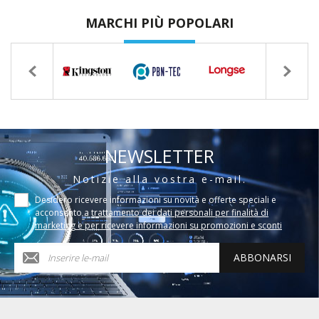
MARCHI PIÙ POPOLARI
NEWSLETTER
Notizie alla vostra e-mail.
Desidero ricevere informazioni su novità e offerte speciali e
acconsento a
trattamento dei dati personali per finalità di
marketing e per ricevere informazioni su promozioni e sconti
ABBONARSI