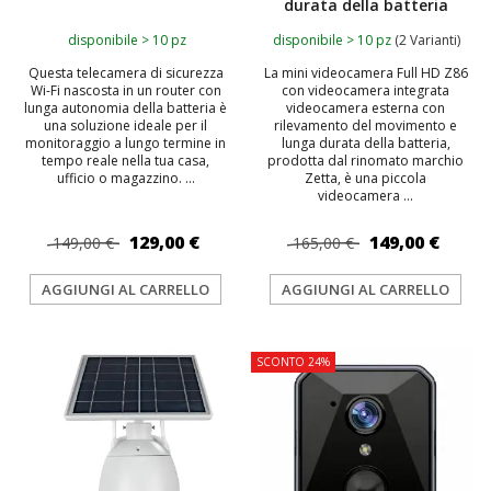
durata della batteria
disponibile > 10 pz
disponibile > 10 pz
(2 Varianti)
Questa telecamera di sicurezza
La mini videocamera Full HD Z86
Wi-Fi nascosta in un router con
con videocamera integrata
lunga autonomia della batteria è
videocamera esterna con
una soluzione ideale per il
rilevamento del movimento e
monitoraggio a lungo termine in
lunga durata della batteria,
tempo reale nella tua casa,
prodotta dal rinomato marchio
ufficio o magazzino. ...
Zetta, è una piccola
videocamera ...
129,00 €
149,00 €
149,00 €
165,00 €
AGGIUNGI AL CARRELLO
AGGIUNGI AL CARRELLO
TOP
SCONTO 24%