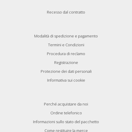
Recesso dal contratto
Modalità di spedizione e pagamento
Termini e Condizioni
Procedura di reclamo
Registrazione
Protezione dei dati personali
Informativa sui cookie
Perché acquistare da noi
Ordine telefonico
Informazioni sullo stato del pacchetto
Come restituire la merce