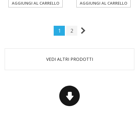
AGGIUNGI AL CARRELLO
AGGIUNGI AL CARRELLO
1
2
VEDI ALTRI PRODOTTI