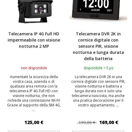
Telecamera IP 4G Full HD
Telecamera DVR 2K in
impermeabile con visione
cornice digitale con
notturna 2 MP
sensore PIR, visione
notturna e lunga durata
della batteria
non disponibile
disponibile > 5 pz
Aumentate la sicurezza della
La telecamera DVR 2K in una
vostra casa, azienda o di
cornice digitale con sensore PIR,
qualsiasi area remota con la
visione notturna e batteria a
telecamera IP 4G Full HD con
lunga durata non è solo una
visione notturna, che non
telecamera nascosta, ma anche
richiede una connessione Wi-Fi!
una pratica decorazione per il
Grazie al supporto della SIM 4G,
vostro appartamento, ...
...
125,00 €
169,00 €
199,00 €