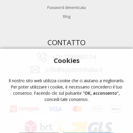
Password dimenticata
Blog
CONTATTO
+39 3793860114
Cookies
info@spytechitalia.it
Il nostro sito web utilizza cookie che ci aiutano a migliorarlo.
Per poter utilizzare i cookie, è necessario concederci il tuo
© 2009 - 2026, Spytechitalia.it
consenso. Facendo clic sul pulsante
"OK, acconsento"
,
concedi tale consenso.