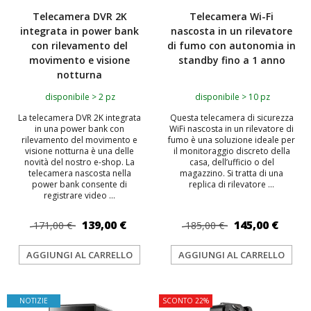
Telecamera DVR 2K
Telecamera Wi-Fi
integrata in power bank
nascosta in un rilevatore
con rilevamento del
di fumo con autonomia in
movimento e visione
standby fino a 1 anno
notturna
disponibile > 2 pz
disponibile > 10 pz
La telecamera DVR 2K integrata
Questa telecamera di sicurezza
in una power bank con
WiFi nascosta in un rilevatore di
rilevamento del movimento e
fumo è una soluzione ideale per
visione notturna è una delle
il monitoraggio discreto della
novità del nostro e-shop. La
casa, dell’ufficio o del
telecamera nascosta nella
magazzino. Si tratta di una
power bank consente di
replica di rilevatore ...
registrare video ...
139,00 €
145,00 €
171,00 €
185,00 €
AGGIUNGI AL CARRELLO
AGGIUNGI AL CARRELLO
NOTIZIE
SCONTO 22%