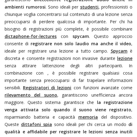
ambienti rumorosi
. Sono ideali per
studenti
, professionisti o
chiunque voglia concentrarsi sul contenuto di una lezione senza
preoccuparsi di perdere qualcosa di importante. Per chi ha
bisogno di registrazioni più complete, è possibile combinare
dictaphone-for-lectures
con
spycam
. Questo approccio
consente di
registrare non solo laudio ma anche il video
,
ideale per registrare una lezione a tutto campo.
Spycam
è
discreta e consente registrazioni non invasive durante
lezione
senza attirare lattenzione degli altri partecipanti. In
combinazione con
, è possibile registrare qualsiasi cosa
importante senza preoccuparsi di far trapelare informazioni
sensibili.
Registratori di lezioni
con funzioni avanzate come
rilevamento del suono
, garantiscono unefficienza ancora
maggiore. Questo sistema garantisce che
la registrazione
venga attivata solo quando il suono viene registrato
,
risparmiando batteria e capacità
memoria
del dispositivo.
Queste
dittafoni spia
sono ideali per chi cerca un modo
di
qualità e affidabile per registrare le lezioni senza inutili