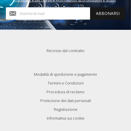
marketing e per ricevere informazioni su promozioni e sconti
ABBONARSI
Recesso dal contratto
Modalità di spedizione e pagamento
Termini e Condizioni
Procedura di reclamo
Protezione dei dati personali
Registrazione
Informativa sui cookie