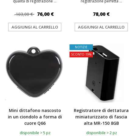
qualità di registrazione ...
registrazione perfetta ...
76,00 €
78,00 €
103,00 €
AGGIUNGI AL CARRELLO
AGGIUNGI AL CARRELLO
TOP
NOTIZIE
SCONTO 19%
Mini dittafono nascosto
Registratore di dettatura
in un ciondolo a forma di
miniaturizzato di fascia
cuore Q66
alta MR-150 8GB
disponibile > 5 pz
disponibile > 2 pz