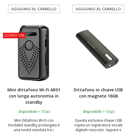
AGGIUNGI AL CARRELLO
AGGIUNGI AL CARRELLO
TOP
TOP
SCONTO 13%
Mini dittafono Wi-Fi AR01
Dittafono in chiave USB
con lunga autonomia in
con magnete 16GB
standby
disponibile > 10 pz
disponibile > 10 pz
Mini Dittafono Wi-Fi con
Questa esclusiva chiave USB
modalità standby prolungata è
ospita un registratore vocale
una novità assoluta tra i
digitale nascosto. Appare e