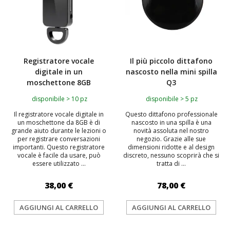
Registratore vocale
Il più piccolo dittafono
digitale in un
nascosto nella mini spilla
moschettone 8GB
Q3
disponibile > 10 pz
disponibile > 5 pz
Il registratore vocale digitale in
Questo dittafono professionale
un moschettone da 8GB è di
nascosto in una spilla è una
grande aiuto durante le lezioni o
novità assoluta nel nostro
per registrare conversazioni
negozio. Grazie alle sue
importanti. Questo registratore
dimensioni ridotte e al design
vocale è facile da usare, può
discreto, nessuno scoprirà che si
essere utilizzato ...
tratta di ...
38,00 €
78,00 €
AGGIUNGI AL CARRELLO
AGGIUNGI AL CARRELLO