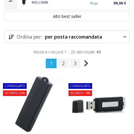
MQ-L500N
99,00 €
10 pz
Altri best seller
Ordina per:
per posta raccomandata
Mostra i record 1 - 20 del totale
49
1
2
3
TOP
TOP
CONSIGLIATO
CONSIGLIATO
SCONTO 22%
SCONTO 14%