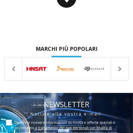
MARCHI PIÙ POPOLARI
NEWSLETTER
Notizie alla vostra e-mail.
Desidero ricevere informazioni su novità e offerte speciali e
acconsento a
trattamento dei dati personali per finalità di