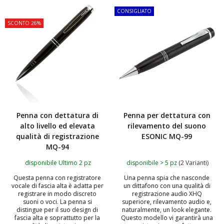
TOP
CONSIGLIATO
SCONTO 26%
Penna con dettatura di
Penna per dettatura con
alto livello ed elevata
rilevamento del suono
qualità di registrazione
ESONIC MQ-99
MQ-94
disponibile Ultimo 2 pz
disponibile > 5 pz
(2 Varianti)
Questa penna con registratore
Una penna spia che nasconde
vocale di fascia alta è adatta per
un dittafono con una qualità di
registrare in modo discreto
registrazione audio XHQ
suoni o voci. La penna si
superiore, rilevamento audio e,
distingue per il suo design di
naturalmente, un look elegante.
fascia alta e soprattutto per la
Questo modello vi garantirà una