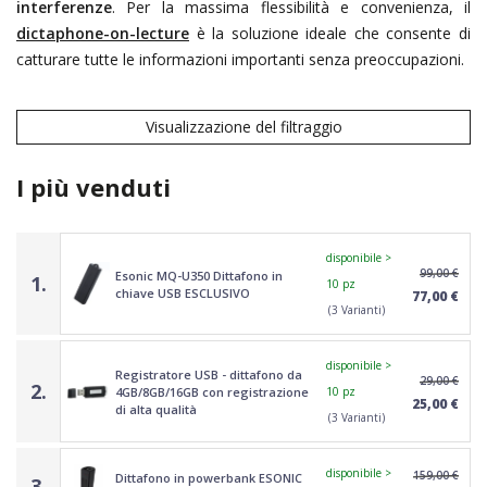
interferenze
. Per la massima flessibilità e convenienza, il
dictaphone-on-lecture
è la soluzione ideale che consente di
catturare tutte le informazioni importanti senza preoccupazioni.
Visualizzazione del filtraggio
I più venduti
disponibile >
99,00 €
Esonic MQ-U350 Dittafono in
1.
10 pz
chiave USB ESCLUSIVO
77,00 €
(3 Varianti)
disponibile >
Registratore USB - dittafono da
29,00 €
2.
4GB/8GB/16GB con registrazione
10 pz
25,00 €
di alta qualità
(3 Varianti)
disponibile >
159,00 €
Dittafono in powerbank ESONIC
3.