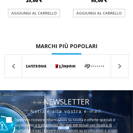
25,00 €
95,00 €
AGGIUNGI AL CARRELLO
AGGIUNGI AL CARRELLO
MARCHI PIÙ POPOLARI
NEWSLETTER
Notizie alla vostra e-mail.
Desidero ricevere informazioni su novità e offerte speciali e
acconsento a
trattamento dei dati personali per finalità di
marketing e per ricevere informazioni su promozioni e sconti