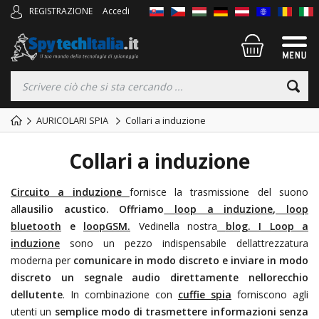
REGISTRAZIONE
Accedi
AURICOLARI SPIA
Collari a induzione
Collari a induzione
Circuito a induzione
fornisce la trasmissione del suono
all
ausilio acustico. Offriamo
loop a induzione
,
loop
bluetooth
e
loopGSM.
Vedi
nella nostra
blog.
I Loop a
induzione
sono un pezzo indispensabile dellattrezzatura
moderna per
comunicare in modo discreto e inviare in modo
discreto un segnale audio direttamente nellorecchio
dellutente
. In combinazione con
cuffie spia
forniscono agli
utenti un
semplice modo di trasmettere informazioni senza