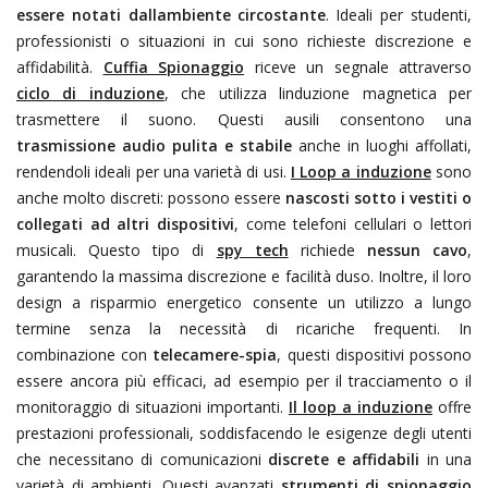
essere notati dallambiente circostante
. Ideali per studenti,
professionisti o situazioni in cui sono richieste discrezione e
affidabilità.
Cuffia Spionaggio
riceve un segnale attraverso
ciclo di induzione
, che utilizza linduzione magnetica per
trasmettere il suono. Questi ausili consentono una
trasmissione audio pulita e stabile
anche in luoghi affollati,
rendendoli ideali per una varietà di usi.
I Loop a induzione
sono
anche molto discreti: possono essere
nascosti sotto i vestiti o
collegati ad altri dispositivi
, come telefoni cellulari o lettori
musicali. Questo tipo di
spy tech
richiede
nessun cavo
,
garantendo la massima discrezione e facilità duso. Inoltre, il loro
design a risparmio energetico consente un utilizzo a lungo
termine senza la necessità di ricariche frequenti. In
combinazione con
telecamere-spia
, questi dispositivi possono
essere ancora più efficaci, ad esempio per il tracciamento o il
monitoraggio di situazioni importanti.
Il loop a induzione
offre
prestazioni professionali, soddisfacendo le esigenze degli utenti
che necessitano di comunicazioni
discrete e affidabili
in una
varietà di ambienti. Questi avanzati
strumenti di spionaggio