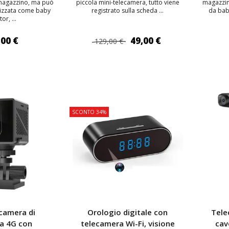
il magazzino, ma può
piccola mini-telecamera, tutto viene
magazzin
lizzata come baby
registrato sulla scheda ...
da baby
or, ...
,00 €
49,00 €
129,00 €
 AL CARRELLO
AGGIUNGI AL CARRELLO
AGG
TOP
TOP
SCONTO 34%
ecamera di
Orologio digitale con
Tele
za 4G con
telecamera Wi-Fi, visione
cav