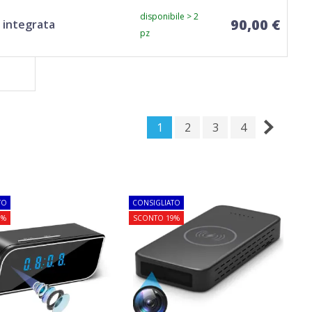
disponibile > 2
90,00 €
 integrata
pz
1
2
3
4
TO
CONSIGLIATO
0%
SCONTO 19%