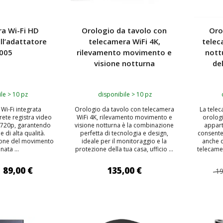
a Wi-Fi HD
Orologio da tavolo con
Oro
ll’adattatore
telecamera WiFi 4K,
telec
005
rilevamento movimento e
nott
visione notturna
de
le > 10 pz
disponibile > 10 pz
Wi-Fi integrata
Orologio da tavolo con telecamera
La telec
 rete registra video
WiFi 4K, rilevamento movimento e
orologi
D 720p, garantendo
visione notturna è la combinazione
appart
e di alta qualità.
perfetta di tecnologia e design,
consente
zione del movimento
ideale per il monitoraggio e la
anche d
ata ...
protezione della tua casa, ufficio ...
telecamer
89,00 €
135,00 €
19
 AL CARRELLO
AGGIUNGI AL CARRELLO
AGG