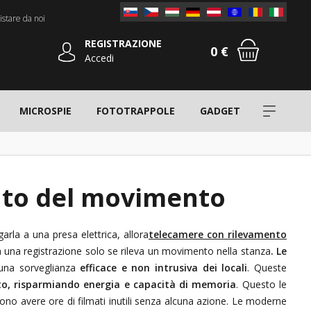
stare da noi
REGISTRAZIONE
0 €
Accedi
MICROSPIE
FOTOTRAPPOLE
GADGET
nto del movimento
rla a una presa elettrica, allora
telecamere con rilevamento
à una registrazione solo se rileva un movimento nella stanza
.
Le
 una sorveglianza
efficace e non intrusiva dei locali
. Queste
o, risparmiando energia e capacità di memoria
. Questo le
iono avere ore di filmati inutili senza alcuna azione. Le moderne