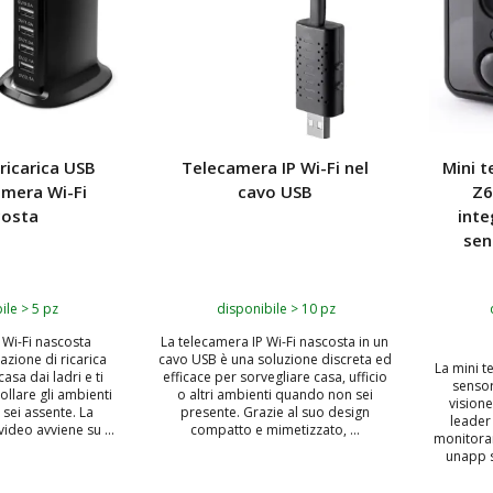
 ricarica USB
Telecamera IP Wi-Fi nel
Mini t
amera Wi-Fi
cavo USB
Z6
costa
inte
sen
ile > 5 pz
disponibile > 10 pz
 Wi-Fi nascosta
La telecamera IP Wi-Fi nascosta in un
tazione di ricarica
cavo USB è una soluzione discreta ed
La mini t
asa dai ladri e ti
efficace per sorvegliare casa, ufficio
sensor
ollare gli ambienti
o altri ambienti quando non sei
vision
sei assente. La
presente. Grazie al suo design
leader 
video avviene su ...
compatto e mimetizzato, ...
monitorar
unapp s