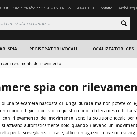
lia.it
Ordini telefonici: 07:30 - 16:00- +39 3793860114
Contatto
Perché acqui
ARI SPIA
REGISTRATORI VOCALI
LOCALIZZATORI GPS
a con rilevamento del movimento
amere spia con rilevame
o di una telecamera nascosta
di lunga durata
ma non potete collega
ono i prodotti giusti per voi. In questo modo la telecamera effettuer
a con rilevamento del movimento
sono la soluzione ideale per
a
si attivano automaticamente solo
quando rilevano un moviment
elta per la sorveglianza di case, uffici o magazzini, dove non si vogl