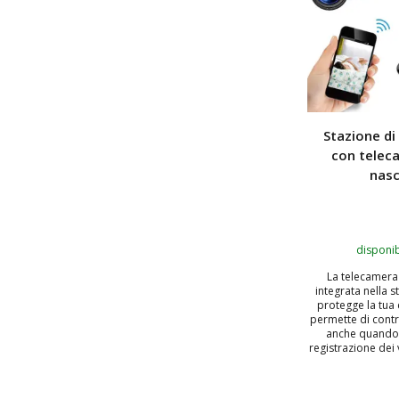
Stazione di
con telec
nas
disponib
La telecamera
integrata nella s
protegge la tua c
permette di contr
anche quando 
registrazione dei 