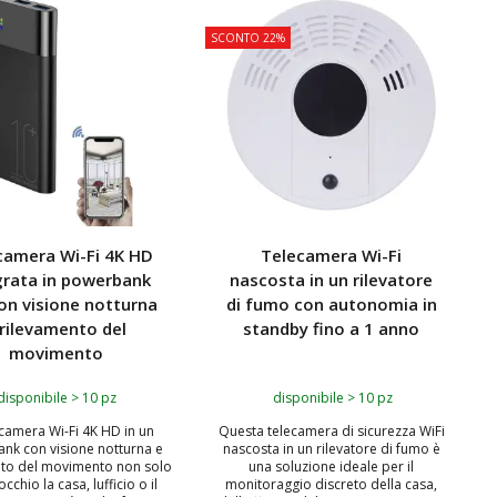
TOP
SCONTO 22%
camera Wi-Fi 4K HD
Telecamera Wi-Fi
grata in powerbank
nascosta in un rilevatore
on visione notturna
di fumo con autonomia in
 rilevamento del
standby fino a 1 anno
movimento
disponibile > 10 pz
disponibile > 10 pz
ecamera Wi-Fi 4K HD in un
Questa telecamera di sicurezza WiFi
nk con visione notturna e
nascosta in un rilevatore di fumo è
nto del movimento non solo
una soluzione ideale per il
cchio la casa, lufficio o il
monitoraggio discreto della casa,