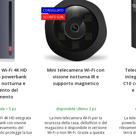
TOP
TOP
CONSIGLIATO
SCONTO 62%
 Wi-Fi 4K HD
Mini telecamera Wi-Fi con
Tele
in powerbank
visione notturna IR e
inte
e notturna e
supporto magnetico
C10 c
ento del
e
mento
ile > 5 pz
disponibile Ultimo 3 pz
Fi 4K HD integrata
La mini telecamera Wi-Fi per la
La tel
ank con visione
sicurezza della casa, dellufficio o del
powerba
ilevamento del
magazzino è disponibile in versione
rilevame
lo protegge la tua
Wi-Fi o non Wi-Fi. Grazie a questa
terrà do