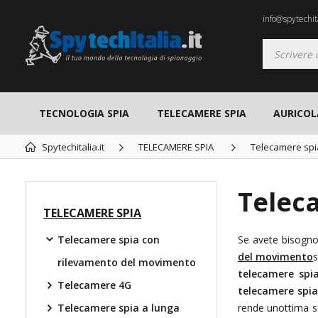
info@spytechita
TECNOLOGIA SPIA
TELECAMERE SPIA
AURICOL
Spytechitalia.it
TELECAMERE SPIA
Telecamere spi
Telec
TELECAMERE SPIA
Telecamere spia con
Se avete bisogn
del movimento
s
rilevamento del movimento
telecamere spi
Telecamere 4G
telecamere spi
Telecamere spia a lunga
rende unottima sc