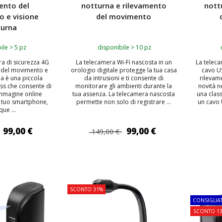
ento del
notturna e rilevamento
nott
 e visione
del movimento
turna
ile > 5 pz
disponibile > 10 pz
ra di sicurezza 4G
La telecamera Wi-Fi nascosta in un
La teleca
 del movimento e
orologio digitale protegge la tua casa
cavo U
na è una piccola
da intrusioni e ti consente di
rilevam
ss che consente di
monitorare gli ambienti durante la
novità n
immagine online
tua assenza. La telecamera nascosta
una clas
l tuo smartphone,
permette non solo di registrare ...
un cavo 
ue ...
99,00 €
99,00 €
149,00 €
 AL CARRELLO
AGGIUNGI AL CARRELLO
AGG
SCONTO 31%
TOP
CONSIGLIA
SCONTO 1