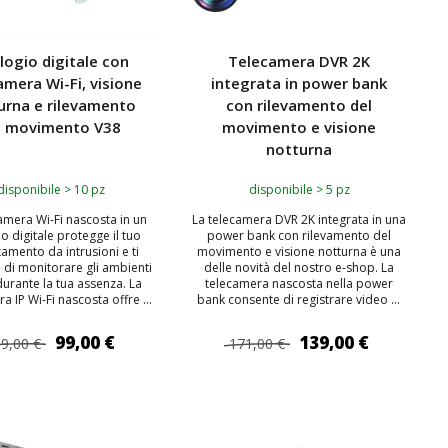
logio digitale con
Telecamera DVR 2K
amera Wi-Fi, visione
integrata in power bank
urna e rilevamento
con rilevamento del
l movimento V38
movimento e visione
notturna
disponibile > 10 pz
disponibile > 5 pz
amera Wi-Fi nascosta in un
La telecamera DVR 2K integrata in una
o digitale protegge il tuo
power bank con rilevamento del
amento da intrusioni e ti
movimento e visione notturna è una
 di monitorare gli ambienti
delle novità del nostro e-shop. La
urante la tua assenza. La
telecamera nascosta nella power
a IP Wi-Fi nascosta offre ...
bank consente di registrare video ...
99,00 €
139,00 €
9,00 €
171,00 €
IUNGI AL CARRELLO
AGGIUNGI AL CARRELLO