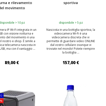
urna e rilevamento
sportiva
del movimento
disponibile > 10 pz
disponibile > 5 pz
mera IP Wi-Fi integrata in un
Nascosta in una bottiglia sportiva, la
SB con visione notturna e
videocamera Wi-Fi è una
ento del movimento è una
videocamera discreta che vi
el nostro e-shop. È simile a
permette di guardare video ONLINE
sica telecamera nascosta in
dal vostro cellulare ovunque vi
USB, ma con il vantaggio ...
troviate nel mondo! Potete riempire
la bottiglia ...
89,00 €
157,00 €
IUNGI AL CARRELLO
AGGIUNGI AL CARRELLO
TOP
TO
3%