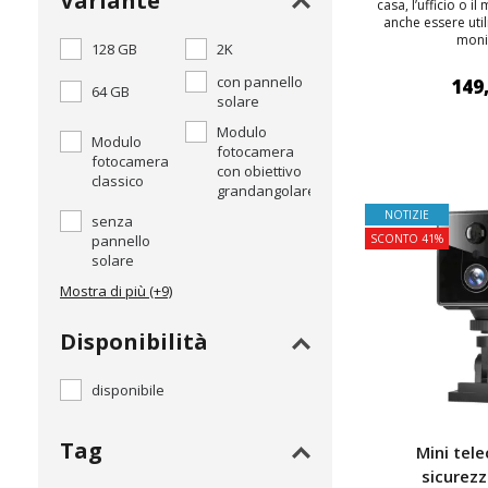
Variante
casa, l’ufficio o 
anche essere uti
monit
128 GB
2K
con pannello
149
64 GB
solare
Modulo
Modulo
AGGIUNGI
fotocamera
fotocamera
con obiettivo
classico
grandangolare
NOTIZIE
senza
pannello
SCONTO 41%
solare
Mostra di più (+9)
Disponibilità
disponibile
Tag
Mini tel
sicurez