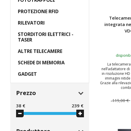
FOTOTRAPPOLE
PROTEZIONE RFID
Telecamer
RILEVATORI
integrata ne
VD
STORDITORI ELETTRICI -
TASER
ALTRE TELECAMERE
disponibi
SCHEDE DI MEMORIA
La telecamera 
nell’adattatore di
GADGET
in risoluzione H
immagini nitide 
Grazie alla rileva
combin
Prezzo
119,00 €
38
€
239
€
AGGIUNGI