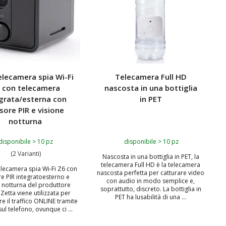
elecamera spia Wi-Fi
Telecamera Full HD
 con telecamera
nascosta in una bottiglia
grata/esterna con
in PET
sore PIR e visione
notturna
disponibile > 10 pz
disponibile > 10 pz
(2 Varianti)
Nascosta in una bottiglia in PET, la
telecamera Full HD è la telecamera
elecamera spia Wi-Fi Z6 con
nascosta perfetta per catturare video
e PIR integratoesterno e
con audio in modo semplice e,
e notturna del produttore
soprattutto, discreto. La bottiglia in
Zetta viene utilizzata per
PET ha lusabilità di una ...
e il traffico ONLINE tramite
ul telefono, ovunque ci ...