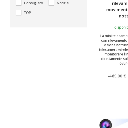
rilevam
Consigliato
Notizie
movimento
TOP
not
disponib
La mini telecame
con rilevamento
visione nottur
telecamera wirele
monitorare l’
direttamente su
ovunq
169,00 €
AGGIUNGI