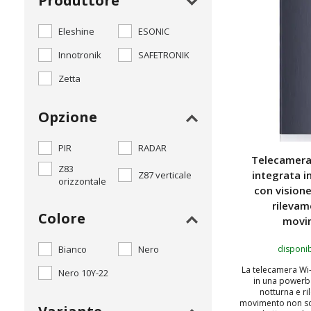
Produttore
Eleshine
ESONIC
Innotronik
SAFETRONIK
Zetta
Opzione
PIR
RADAR
Telecamera
Z83
integrata 
Z87 verticale
orizzontale
con vision
rilevam
Colore
movi
disponib
Bianco
Nero
La telecamera Wi-
Nero 10Y-22
in una powerb
notturna e r
movimento non so