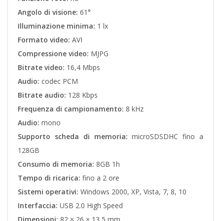
Angolo di visione:
61°
Illuminazione minima:
1 lx
Formato video:
AVI
Compressione video:
MJPG
Bitrate video:
16,4 Mbps
Audio:
codec PCM
Bitrate audio:
128 Kbps
Frequenza di campionamento:
8 kHz
Audio:
mono
Supporto scheda di memoria:
microSDSDHC fino a
128GB
Consumo di memoria:
8GB 1h
Tempo di ricarica:
fino a 2 ore
Sistemi operativi:
Windows 2000, XP, Vista, 7, 8, 10
Interfaccia:
USB 2.0 High Speed
Dimensioni:
82 × 26 × 13,5 mm