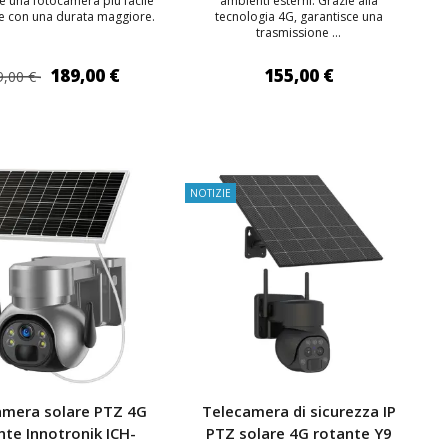
e una fotocamera più facile
ambienti esterni. Grazie alla
e con una durata maggiore.
tecnologia 4G, garantisce una
trasmissione ...
189,00 €
155,00 €
9,00 €
IUNGI AL CARRELLO
AGGIUNGI AL CARRELLO
NOTIZIE
amera solare PTZ 4G
Telecamera di sicurezza IP
nte Innotronik ICH-
PTZ solare 4G rotante Y9