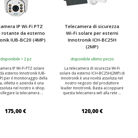
camera IP Wi-Fi PTZ
Telecamera di sicurezza
e rotante da esterno
Wi-Fi solare per esterni
ronik IUB-BC20 (4MP)
Innotronik ICH-BC25H
(2MP)
disponibile > 2 pz
disponibile ultimo pezzo
camera IP Wi-Fi PTZ solare
La telecamera di sicurezza Wi-Fi
da esterno Innotronik IUB-
solare da esterno ICH-BC25H(2MP) di
) per il monitoraggio della
Innotronik è una novità assoluta nel
a, villetta o azienda è una
nostro negozio del produttore
ssoluta nel nostro e-shop.
leader Innotronik. Basta accoppiare
ollegare la telecamera ...
questa telecamera wifi alla rete ...
175,00 €
120,00 €
IUNGI AL CARRELLO
AGGIUNGI AL CARRELLO