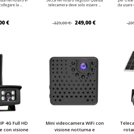
uta nel nostro e-
zecca nel nostro negozio! Questa
per crear
ollegare la ...
telecamera deve solo essere ...
da usare 
00 €
249,00 €
329,00 €
29
 AL CARRELLO
AGGIUNGI AL CARRELLO
AGG
IP 4G Full HD
Mini videocamera WiFi con
Telec
e con visione
visione notturna e
rota