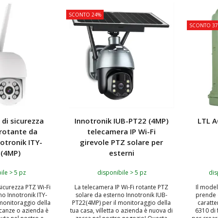
SCONTO 24%
TOP
SCONTO 3
di sicurezza
Innotronik IUB-PT22 (4MP)
LTL 
 rotante da
telecamera IP Wi-Fi
otronik ITY-
girevole PTZ solare per
 (4MP)
esterni
ile > 5 pz
disponibile > 5 pz
dis
sicurezza PTZ Wi-Fi
La telecamera IP Wi-Fi rotante PTZ
Il mode
no Innotronik ITY-
solare da esterno Innotronik IUB-
prende 
 monitoraggio della
PT22(4MP) per il monitoraggio della
caratte
acanze o azienda è
tua casa, villetta o azienda è nuova di
6310 di