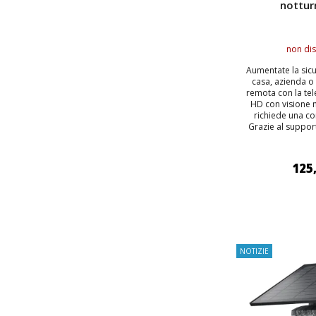
nottur
non dis
Aumentate la sicu
casa, azienda o 
remota con la tel
HD con visione 
richiede una co
Grazie al support
125
AGGIUNGI
NOTIZIE