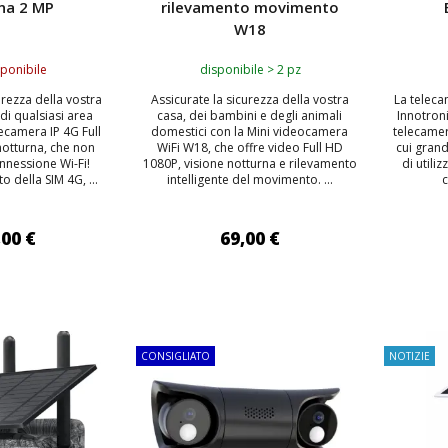
na 2 MP
rilevamento movimento
W18
ponibile
disponibile > 2 pz
rezza della vostra
Assicurate la sicurezza della vostra
La teleca
di qualsiasi area
casa, dei bambini e degli animali
Innotron
ecamera IP 4G Full
domestici con la Mini videocamera
telecamer
notturna, che non
WiFi W18, che offre video Full HD
cui grand
nnessione Wi-Fi!
1080P, visione notturna e rilevamento
di utili
o della SIM 4G, ...
intelligente del movimento. ...
c
,00 €
69,00 €
 AL CARRELLO
AGGIUNGI AL CARRELLO
AGG
CONSIGLIATO
NOTIZIE