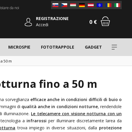
stare da noi
REGISTRAZIONE
0 €
Accedi
MICROSPIE
FOTOTRAPPOLE
GADGET
 a 50 m
tturna fino a 50 m
una sorveglianza
efficace anche
in condizioni difficili di buio o
immagini di
qualità anche in condizioni notturne
, rendendole
i illuminazione.
Le telecamere con visione notturna con un
 tecnologia a
infrarossi
per illuminare discretamente larea da
otturna
trova impiego in diverse situazioni, dalla
protezione