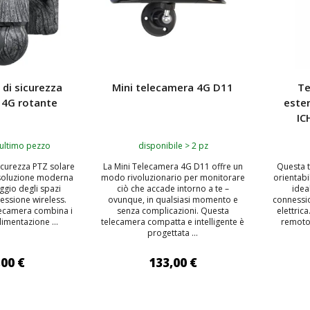
di sicurezza
Mini telecamera 4G D11
Te
 4G rotante
este
IC
 ultimo pezzo
disponibile > 2 pz
icurezza PTZ solare
La Mini Telecamera 4G D11 offre un
Questa t
 soluzione moderna
modo rivoluzionario per monitorare
orientabi
ggio degli spazi
ciò che accade intorno a te –
idea
essione wireless.
ovunque, in qualsiasi momento e
connessio
lecamera combina i
senza complicazioni. Questa
elettric
limentazione ...
telecamera compatta e intelligente è
remoto 
progettata ...
,00 €
133,00 €
 AL CARRELLO
AGGIUNGI AL CARRELLO
AGG