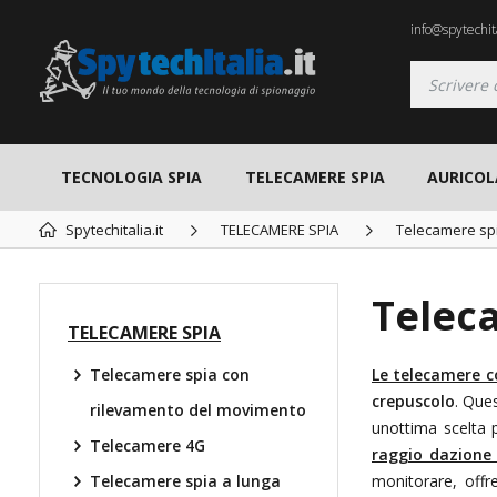
info@spytechita
TECNOLOGIA SPIA
TELECAMERE SPIA
AURICOL
Spytechitalia.it
TELECAMERE SPIA
Telecamere spi
Teleca
TELECAMERE SPIA
Telecamere spia con
Le telecamere c
crepuscolo
. Que
rilevamento del movimento
unottima scelta 
Telecamere 4G
raggio dazione
Telecamere spia a lunga
monitorare, off