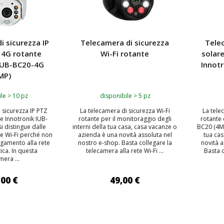
i sicurezza IP
Telecamera di sicurezza
Tele
 4G rotante
Wi-Fi rotante
solar
 IUB-BC20-4G
Innot
MP)
le > 10 pz
disponibile > 5 pz
 sicurezza IP PTZ
La telecamera di sicurezza Wi-Fi
La tele
e Innotronik IUB-
rotante per il monitoraggio degli
rotante 
i distingue dalle
interni della tua casa, casa vacanze o
BC20 (4MP
e Wi-Fi perché non
azienda è una novità assoluta nel
tua cas
egamento alla rete
nostro e-shop. Basta collegare la
novità a
ica. In questa
telecamera alla rete Wi-Fi ...
Basta c
mera ...
,00 €
49,00 €
 AL CARRELLO
AGGIUNGI AL CARRELLO
AGG