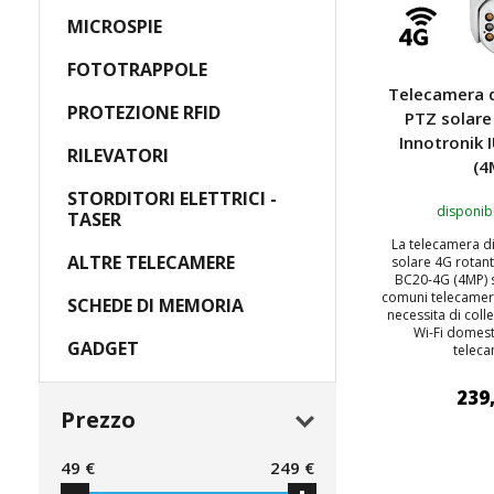
MICROSPIE
FOTOTRAPPOLE
Telecamera d
PROTEZIONE RFID
PTZ solare
Innotronik
RILEVATORI
(4
STORDITORI ELETTRICI -
disponibi
TASER
La telecamera di
ALTRE TELECAMERE
solare 4G rotant
BC20-4G (4MP) s
comuni telecamer
SCHEDE DI MEMORIA
necessita di coll
Wi-Fi domest
GADGET
teleca
239
Prezzo
AGGIUNGI
49
€
249
€