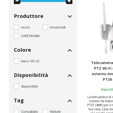
TOP
Produttore
Acorn
Innotronik
SAFETRONIK
Colore
Nero 10Y-22
Telecamera 
PTZ Wi-Fi
esterno Inn
Disponibilità
PT36
disponibile
disponib
La telecamera di 
Tag
rotante da ester
PT37 (4MP) per il
tua casa, casa v
Consigliato
Notizie