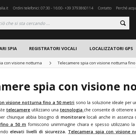
lia.it
Ordini telefonici: 07:30 - 16:00- +39 3793860114
Contatto
Perché acqui
ARI SPIA
REGISTRATORI VOCALI
LOCALIZZATORI GPS
a con visione notturna
Telecamere spia con visione notturna fino
mere spia con visione no
on visione notturna fino a 50 metri
sono la soluzione ideale per 
ste
telecamere
utilizzano una
tecnologia
che consente di ottenere 
per chiunque abbia bisogno di
monitorare
locali anche in assenza d
 fino a 50 m
forniscono unimmagine chiara e spesso utilizzano la
rendo
elevati livelli di sicurezza.
Telecamera spia con visione n