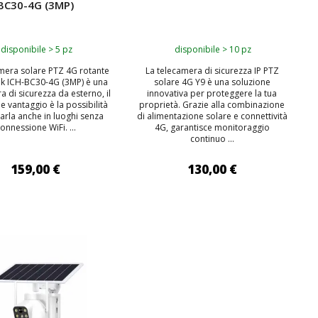
BC30-4G (3MP)
disponibile > 5 pz
disponibile > 10 pz
mera solare PTZ 4G rotante
La telecamera di sicurezza IP PTZ
ik ICH-BC30-4G (3MP) è una
solare 4G Y9 è una soluzione
a di sicurezza da esterno, il
innovativa per proteggere la tua
e vantaggio è la possibilità
proprietà. Grazie alla combinazione
zzarla anche in luoghi senza
di alimentazione solare e connettività
onnessione WiFi. ...
4G, garantisce monitoraggio
continuo ...
159,00 €
130,00 €
IUNGI AL CARRELLO
AGGIUNGI AL CARRELLO