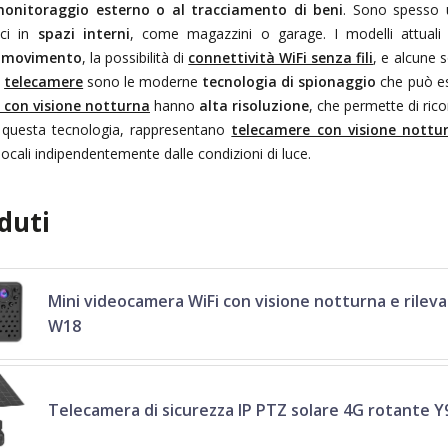
monitoraggio esterno o al tracciamento di beni
. Sono spesso u
aci in
spazi interni
, come magazzini o garage. I modelli attual
l movimento
, la possibilità di
connettività WiFi senza fili
, e alcune s
e
telecamere
sono le moderne
tecnologia di spionaggio
che può es
 con visione notturna
hanno
alta risoluzione
, che permette di rico
a questa tecnologia, rappresentano
telecamere con visione nottu
 locali indipendentemente dalle condizioni di luce.
duti
Mini videocamera WiFi con visione notturna e ril
W18
Telecamera di sicurezza IP PTZ solare 4G rotante Y