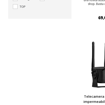
una novità assol
shop. Basta c
TOP
69,
AGGIUNGI
Telecamera 
impermeabil