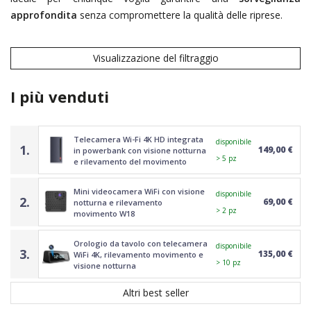
approfondita
senza compromettere la qualità delle riprese.
Visualizzazione del filtraggio
I più venduti
Telecamera Wi-Fi 4K HD integrata
disponibile
1.
149,00 €
in powerbank con visione notturna
> 5 pz
e rilevamento del movimento
Mini videocamera WiFi con visione
disponibile
2.
69,00 €
notturna e rilevamento
> 2 pz
movimento W18
Orologio da tavolo con telecamera
disponibile
3.
135,00 €
WiFi 4K, rilevamento movimento e
> 10 pz
visione notturna
Altri best seller