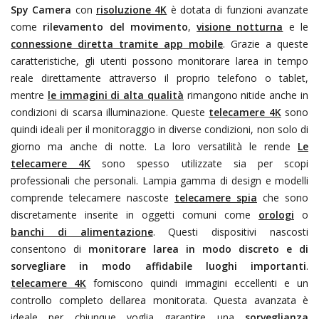
Spy Camera
con
risoluzione 4K
è dotata di funzioni avanzate
come
rilevamento del movimento
,
visione notturna
e le
connessione diretta tramite app mobile
. Grazie a queste
caratteristiche, gli utenti possono monitorare larea in tempo
reale direttamente attraverso il proprio telefono o tablet,
mentre
le immagini di alta qualità
rimangono nitide anche in
condizioni di scarsa illuminazione. Queste
telecamere 4K
sono
quindi ideali per il monitoraggio in diverse condizioni, non solo di
giorno ma anche di notte. La loro versatilità le rende
Le
telecamere 4K
sono spesso utilizzate sia per scopi
professionali che personali. Lampia gamma di design e modelli
comprende telecamere nascoste
telecamere spia
che sono
discretamente inserite in oggetti comuni come
orologi
o
banchi di alimentazione
. Questi dispositivi nascosti
consentono di
monitorare larea in modo discreto e di
sorvegliare in modo affidabile luoghi importanti
.
telecamere 4K
forniscono quindi immagini eccellenti e un
controllo completo dellarea monitorata. Questa avanzata
è
ideale per chiunque voglia garantire una
sorveglianza