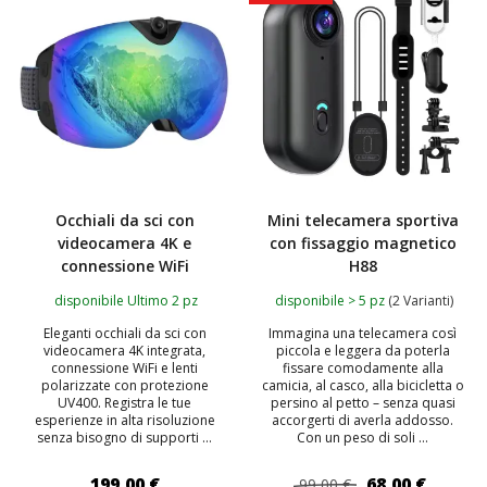
Occhiali da sci con
Mini telecamera sportiva
videocamera 4K e
con fissaggio magnetico
connessione WiFi
H88
disponibile Ultimo 2 pz
disponibile > 5 pz
(2 Varianti)
Eleganti occhiali da sci con
Immagina una telecamera così
videocamera 4K integrata,
piccola e leggera da poterla
connessione WiFi e lenti
fissare comodamente alla
polarizzate con protezione
camicia, al casco, alla bicicletta o
UV400. Registra le tue
persino al petto – senza quasi
esperienze in alta risoluzione
accorgerti di averla addosso.
senza bisogno di supporti ...
Con un peso di soli ...
199,00 €
68,00 €
99,00 €