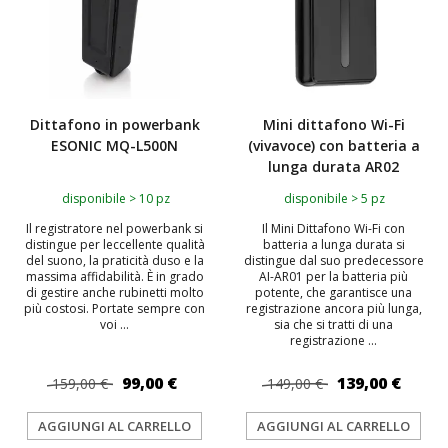
Dittafono in powerbank
Mini dittafono Wi-Fi
ESONIC MQ-L500N
(vivavoce) con batteria a
lunga durata AR02
disponibile > 10 pz
disponibile > 5 pz
Il registratore nel powerbank si
Il Mini Dittafono Wi-Fi con
distingue per leccellente qualità
batteria a lunga durata si
del suono, la praticità duso e la
distingue dal suo predecessore
massima affidabilità. È in grado
AI-AR01 per la batteria più
di gestire anche rubinetti molto
potente, che garantisce una
più costosi. Portate sempre con
registrazione ancora più lunga,
voi ...
sia che si tratti di una
registrazione ...
99,00 €
139,00 €
159,00 €
149,00 €
AGGIUNGI AL CARRELLO
AGGIUNGI AL CARRELLO