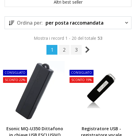
Altri best seller
Ordina per:
per posta raccomandata
Mostra i record 1 - 20 del totale
53
1
2
3
TOP
TOP
CONSIGLIATO
CONSIGLIATO
SCONTO 22%
SCONTO 19%
Esonic MQ-U350 Dittafono
Registratore USB -
in chiave USB ESCLUSIVO
registratore vocale