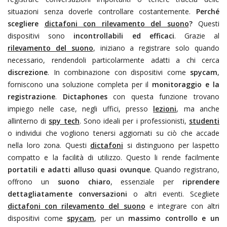
situazioni senza doverle controllare costantemente.
Perché
scegliere
dictafoni con rilevamento del suono
?
Questi
dispositivi sono
incontrollabili ed efficaci
. Grazie al
rilevamento del suono
, iniziano a registrare solo quando
necessario, rendendoli particolarmente adatti a chi cerca
discrezione
. In combinazione con dispositivi come
spycam
,
forniscono una soluzione completa per il
monitoraggio e la
registrazione
.
Dictaphones
con questa funzione trovano
impiego nelle case, negli uffici, presso
lezioni
, ma anche
allinterno di
spy tech
. Sono ideali per i professionisti,
studenti
o individui che vogliono tenersi aggiornati su ciò che accade
nella loro zona. Questi
dictafoni
si distinguono per laspetto
compatto e la facilità di utilizzo. Questo li rende facilmente
portatili e adatti alluso quasi ovunque
. Quando registrano,
offrono un
suono chiaro
, essenziale per
riprendere
dettagliatamente conversazioni
o altri eventi. Scegliete
dictafoni con rilevamento del suono
e integrare con altri
dispositivi come
spycam
, per un
massimo controllo e un