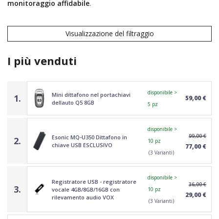
monitoraggio affidabile
.
Visualizzazione del filtraggio
I più venduti
disponibile >
Mini dittafono nel portachiavi
1.
59,00 €
dellauto Q5 8GB
5 pz
disponibile >
99,00 €
Esonic MQ-U350 Dittafono in
2.
10 pz
chiave USB ESCLUSIVO
77,00 €
(3 Varianti)
disponibile >
Registratore USB - registratore
36,00 €
3.
vocale 4GB/8GB/16GB con
10 pz
29,00 €
rilevamento audio VOX
(3 Varianti)