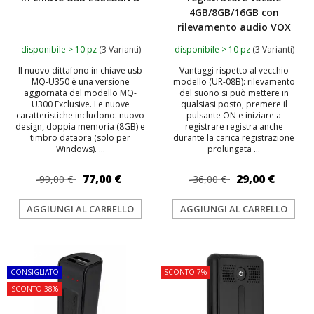
4GB/8GB/16GB con
rilevamento audio VOX
disponibile > 10 pz
(3 Varianti)
disponibile > 10 pz
(3 Varianti)
Il nuovo dittafono in chiave usb
Vantaggi rispetto al vecchio
MQ-U350 è una versione
modello (UR-08B): rilevamento
aggiornata del modello MQ-
del suono si può mettere in
U300 Exclusive. Le nuove
qualsiasi posto, premere il
caratteristiche includono: nuovo
pulsante ON e iniziare a
design, doppia memoria (8GB) e
registrare registra anche
timbro dataora (solo per
durante la carica registrazione
Windows). ...
prolungata ...
77,00 €
29,00 €
99,00 €
36,00 €
AGGIUNGI AL CARRELLO
AGGIUNGI AL CARRELLO
TOP
TOP
CONSIGLIATO
SCONTO 7%
SCONTO 38%