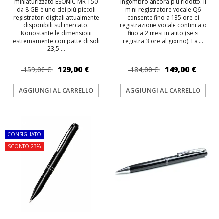
miniaturizzato ESONIC MR-150
ingombro ancora più ridotto. Il
da 8 GB è uno dei più piccoli
mini registratore vocale Q6
registratori digitali attualmente
consente fino a 135 ore di
disponibili sul mercato.
registrazione vocale continua o
Nonostante le dimensioni
fino a 2 mesi in auto (se si
estremamente compatte di soli
registra 3 ore al giorno). La ...
23,5 ...
129,00 €
149,00 €
159,00 €
184,00 €
AGGIUNGI AL CARRELLO
AGGIUNGI AL CARRELLO
TOP
CONSIGLIATO
SCONTO 23%