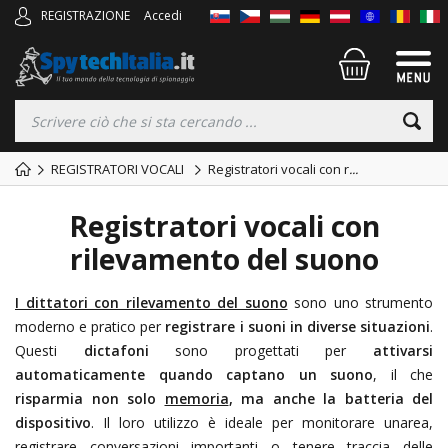
REGISTRAZIONE
Accedi
REGISTRATORI VOCALI
Registratori vocali con r
...
Registratori vocali con
rilevamento del suono
I dittatori con rilevamento del suono
sono uno strumento
moderno e pratico per
registrare i suoni in diverse situazioni
.
Questi
dictafoni
sono progettati per
attivarsi
automaticamente quando captano un suono
, il che
risparmia non solo
memoria
, ma anche la batteria del
dispositivo
. Il loro utilizzo è ideale per monitorare unarea,
registrare conversazioni importanti o tenere traccia delle