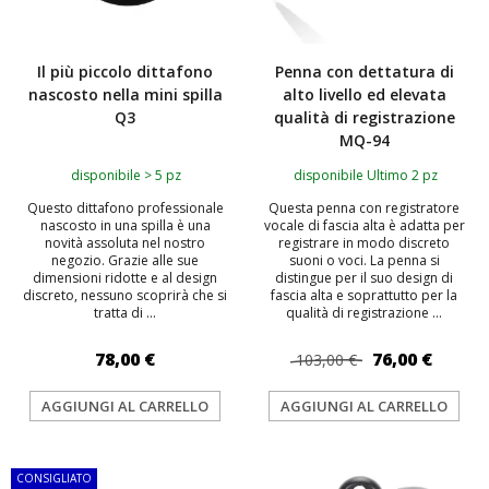
Il più piccolo dittafono
Penna con dettatura di
nascosto nella mini spilla
alto livello ed elevata
Q3
qualità di registrazione
MQ-94
disponibile > 5 pz
disponibile Ultimo 2 pz
Questo dittafono professionale
Questa penna con registratore
nascosto in una spilla è una
vocale di fascia alta è adatta per
novità assoluta nel nostro
registrare in modo discreto
negozio. Grazie alle sue
suoni o voci. La penna si
dimensioni ridotte e al design
distingue per il suo design di
discreto, nessuno scoprirà che si
fascia alta e soprattutto per la
tratta di ...
qualità di registrazione ...
78,00 €
76,00 €
103,00 €
AGGIUNGI AL CARRELLO
AGGIUNGI AL CARRELLO
CONSIGLIATO
TOP