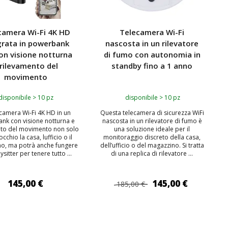
camera Wi-Fi 4K HD
Telecamera Wi-Fi
grata in powerbank
nascosta in un rilevatore
on visione notturna
di fumo con autonomia in
 rilevamento del
standby fino a 1 anno
movimento
disponibile > 10 pz
disponibile > 10 pz
ecamera Wi-Fi 4K HD in un
Questa telecamera di sicurezza WiFi
nk con visione notturna e
nascosta in un rilevatore di fumo è
nto del movimento non solo
una soluzione ideale per il
cchio la casa, lufficio o il
monitoraggio discreto della casa,
o, ma potrà anche fungere
dell’ufficio o del magazzino. Si tratta
sitter per tenere tutto ...
di una replica di rilevatore ...
145,00 €
145,00 €
185,00 €
IUNGI AL CARRELLO
AGGIUNGI AL CARRELLO