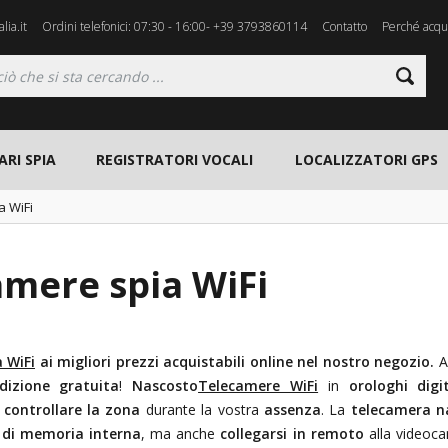
lia.it
Ordini telefonici: 07:30 - 16:00- +39 3793860114
Contatto
Perché acqui
ARI SPIA
REGISTRATORI VOCALI
LOCALIZZATORI GPS
a WiFi
amere spia WiFi
 WiFi
ai migliori prezzi acquistabili online nel nostro negozio.
A
dizione gratuita
!
Nascosto
Telecamere WiFi
in
orologhi digit
i
controllare la zona
durante la vostra
assenza
. La
telecamera n
 di memoria interna
, ma anche
collegarsi in remoto
alla videoc