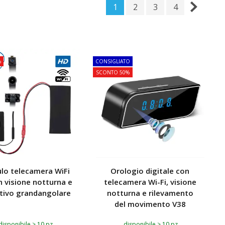
1
2
3
4
%
CONSIGLIATO
SCONTO 50%
lo telecamera WiFi
Orologio digitale con
n visione notturna e
telecamera Wi-Fi, visione
tivo grandangolare
notturna e rilevamento
del movimento V38
disponibile > 10 pz
disponibile > 10 pz