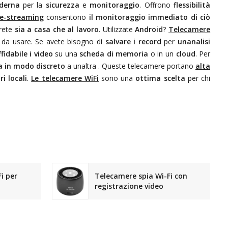
derna
per la
sicurezza
e
monitoraggio
. Offrono
flessibilità
ve-streaming
consentono
il monitoraggio immediato di ciò
erete
sia a casa che al lavoro
. Utilizzate
Android
?
Telecamere
li da usare. Se avete bisogno di
salvare i record
per
unanalisi
idabile i video
su una
scheda di memoria
o in un
cloud
. Per
a in modo discreto
a unaltra
. Queste telecamere portano
alta
ri locali
.
Le telecamere WiFi
sono una
ottima scelta
per chi
i per
Telecamere spia Wi-Fi con
registrazione video