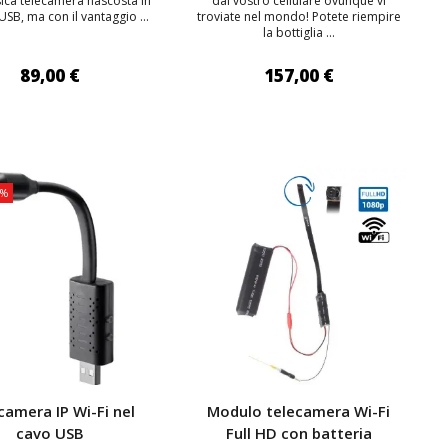
sica telecamera nascosta in
dal vostro cellulare ovunque vi
USB, ma con il vantaggio ...
troviate nel mondo! Potete riempire
la bottiglia ...
89,00 €
157,00 €
IUNGI AL CARRELLO
AGGIUNGI AL CARRELLO
1%
TOP
camera IP Wi-Fi nel
Modulo telecamera Wi-Fi
cavo USB
Full HD con batteria