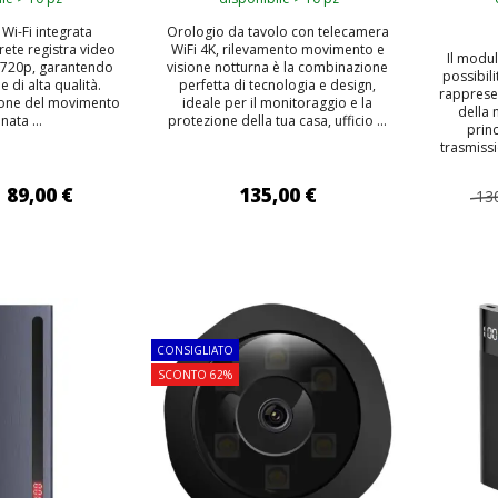
Wi-Fi integrata
Orologio da tavolo con telecamera
 rete registra video
WiFi 4K, rilevamento movimento e
Il modu
D 720p, garantendo
visione notturna è la combinazione
possibili
e di alta qualità.
perfetta di tecnologia e design,
rappresen
zione del movimento
ideale per il monitoraggio e la
della 
ata ...
protezione della tua casa, ufficio ...
prin
trasmissi
89,00 €
135,00 €
13
 AL CARRELLO
AGGIUNGI AL CARRELLO
AGG
TOP
TOP
CONSIGLIATO
SCONTO 62%