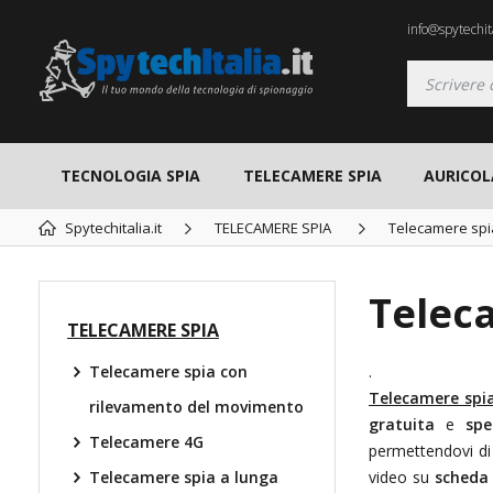
info@spytechita
TECNOLOGIA SPIA
TELECAMERE SPIA
AURICOL
Spytechitalia.it
TELECAMERE SPIA
Telecamere spi
Telec
TELECAMERE SPIA
Telecamere spia con
.
Telecamere spia
rilevamento del movimento
gratuita
e
spe
Telecamere 4G
permettendovi d
Telecamere spia a lunga
video su
scheda