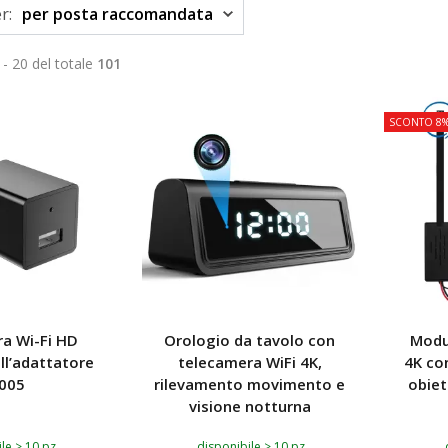
r:
per posta raccomandata
 - 20 del totale
101
SCONTO 8
a Wi-Fi HD
Orologio da tavolo con
Modu
ll’adattatore
telecamera WiFi 4K,
4K co
005
rilevamento movimento e
obiet
visione notturna
le > 10 pz
disponibile > 10 pz