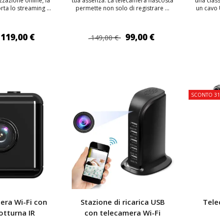
zzazione online, la
tua assenza. La telecamera nascosta
una clas
ta lo streaming ...
permette non solo di registrare ...
un cavo 
119,00 €
99,00 €
149,00 €
 AL CARRELLO
AGGIUNGI AL CARRELLO
AGG
SCONTO 3
era Wi-Fi con
Stazione di ricarica USB
Tele
otturna IR
con telecamera Wi-Fi