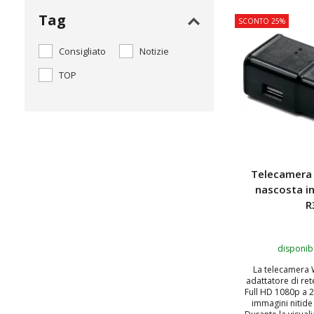
Tag
SCONTO 25%
Consigliato
Notizie
TOP
Telecamera 
nascosta i
R
disponibi
La telecamera W
adattatore di ret
Full HD 1080p a 
immagini nitide 