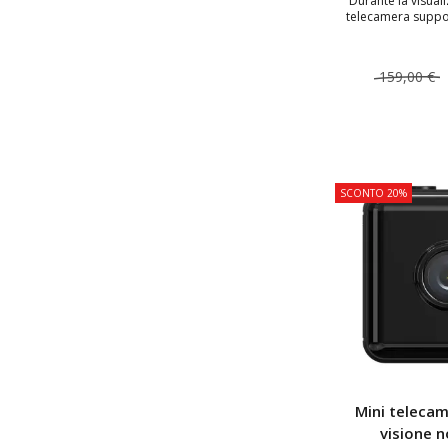
Durante la visuali
telecamera suppor
159,00 €
AGGIUNGI
SCONTO 20%
Mini telecam
visione n