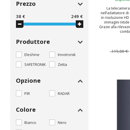
Prezzo
La telecamera 
nell’adattatore di
38
€
249
€
in risoluzione H
immagini nitide 
Grazie alla rileva
combin
Produttore
119,00 €
Eleshine
Innotronik
SAFETRONIK
Zetta
AGGIUNGI
Opzione
PIR
RADAR
Colore
Bianco
Nero