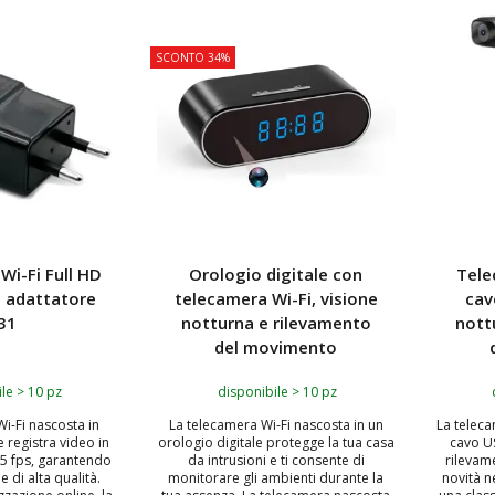
TOP
TOP
SCONTO 34%
Wi-Fi Full HD
Orologio digitale con
Tele
n adattatore
telecamera Wi-Fi, visione
cav
31
notturna e rilevamento
nott
del movimento
le > 10 pz
disponibile > 10 pz
i-Fi nascosta in
La telecamera Wi-Fi nascosta in un
La teleca
e registra video in
orologio digitale protegge la tua casa
cavo U
25 fps, garantendo
da intrusioni e ti consente di
rilevam
e di alta qualità.
monitorare gli ambienti durante la
novità n