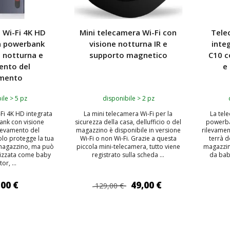
 Wi-Fi 4K HD
Mini telecamera Wi-Fi con
Tele
in powerbank
visione notturna IR e
inte
e notturna e
supporto magnetico
C10 c
ento del
e
mento
ile > 5 pz
disponibile > 2 pz
Fi 4K HD integrata
La mini telecamera Wi-Fi per la
La tel
ank con visione
sicurezza della casa, dellufficio o del
powerba
ilevamento del
magazzino è disponibile in versione
rilevame
lo protegge la tua
Wi-Fi o non Wi-Fi. Grazie a questa
terrà do
il magazzino, ma può
piccola mini-telecamera, tutto viene
magazzin
lizzata come baby
registrato sulla scheda ...
da baby
or, ...
,00 €
49,00 €
129,00 €
 AL CARRELLO
AGGIUNGI AL CARRELLO
AGG