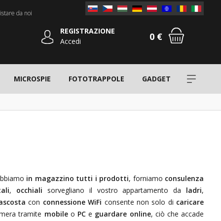
stare da noi
REGISTRAZIONE
0 €
Accedi
MICROSPIE
FOTOTRAPPOLE
GADGET
bbiamo
in magazzino tutti i prodotti
, forniamo
consulenza
ali
,
occhiali
sorvegliano il vostro appartamento da
ladri
,
ascosta
con
connessione WiFi
consente non solo di
caricare
amera tramite
mobile
o
PC
e
guardare online
, ciò che accade