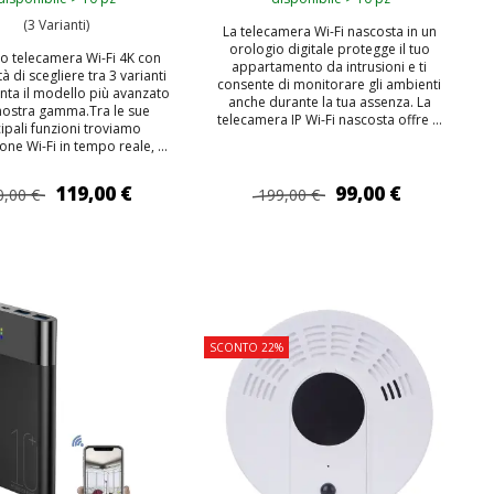
(3 Varianti)
La telecamera Wi-Fi nascosta in un
orologio digitale protegge il tuo
lo telecamera Wi-Fi 4K con
appartamento da intrusioni e ti
tà di scegliere tra 3 varianti
consente di monitorare gli ambienti
ta il modello più avanzato
anche durante la tua assenza. La
nostra gamma.Tra le sue
telecamera IP Wi-Fi nascosta offre ...
cipali funzioni troviamo
one Wi-Fi in tempo reale, ...
119,00 €
99,00 €
0,00 €
199,00 €
IUNGI AL CARRELLO
AGGIUNGI AL CARRELLO
TOP
SCONTO 22%