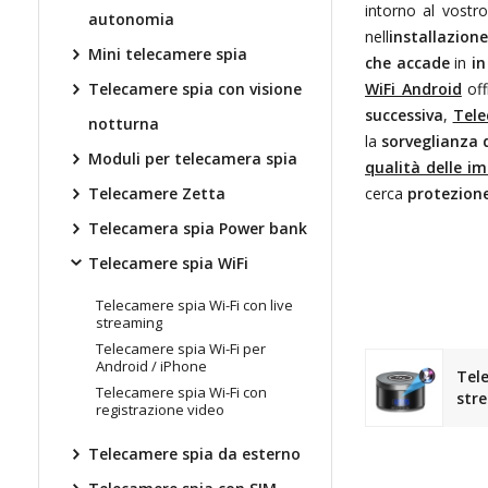
intorno al vostr
autonomia
nell
installazione
Mini telecamere spia
che accade
in
in
Telecamere spia con visione
WiFi Android
of
successiva
,
Tele
notturna
la
sorveglianza 
Moduli per telecamera spia
qualità delle i
Telecamere Zetta
cerca
protezione
Telecamera spia Power bank
Telecamere spia WiFi
Telecamere spia Wi-Fi con live
streaming
Telecamere spia Wi-Fi per
Android / iPhone
Tele
Telecamere spia Wi-Fi con
str
registrazione video
Telecamere spia da esterno