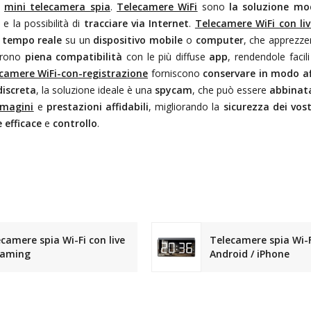
o
mini telecamera spia
.
Telecamere WiFi
sono
la soluzione mo
e la possibilità di
tracciare via Internet
.
Telecamere WiFi con li
 tempo reale
su un
dispositivo mobile
o
computer
, che apprezz
frono
piena compatibilità
con le più diffuse
app
, rendendole faci
camere WiFi-con-registrazione
forniscono
conservare in modo aff
discreta
, la soluzione ideale è una
spycam
, che può essere
abbinat
mmagini
e
prestazioni affidabili
, migliorando la
sicurezza dei vost
 efficace
e
controllo
.
camere spia Wi-Fi con live
Telecamere spia Wi-F
eaming
Android / iPhone