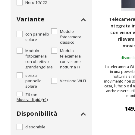
Nero 10Y-22
Variante
Telecamera
integrata 
Modulo
con vision
con pannello
fotocamera
rilevam
solare
classico
movi
Modulo
Modulo
fotocamera
telecamera
disponib
con obiettivo
con visione
grandangolare
notturna IR
La telecamera Wi-
in una powerb
senza
notturna e r
pannello
Versione Wi-Fi
movimento non so
solare
casa, l’ufficio o 
anche essere uti
Z6 con
monit
Mostra di più (+1)
fotocamera
integrata
149
Disponibilità
AGGIUNGI
disponibile