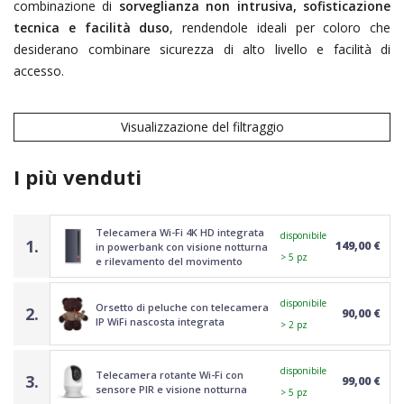
combinazione di
sorveglianza non intrusiva, sofisticazione
tecnica e facilità duso
, rendendole ideali per coloro che
desiderano combinare sicurezza di alto livello e facilità di
accesso.
Visualizzazione del filtraggio
I più venduti
Telecamera Wi-Fi 4K HD integrata
disponibile
1.
149,00 €
in powerbank con visione notturna
> 5 pz
e rilevamento del movimento
disponibile
Orsetto di peluche con telecamera
2.
90,00 €
IP WiFi nascosta integrata
> 2 pz
disponibile
Telecamera rotante Wi-Fi con
3.
99,00 €
sensore PIR e visione notturna
> 5 pz