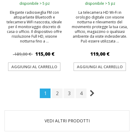
disponibile > 5 pz
disponibile > 5 pz
Elegante radiosveglia FM con
La telecamera HD Wi‑Fi in
altoparlante Bluetooth e
orologio digitale con visione
telecamera WiFi nascosta, ideale
notturna e rilevamento del
per il monitoraggio discreto di
movimento protegge la tua casa,
casa o ufficio. Il dispositivo offre
ufficio, magazzino o qualsiasi
risoluzione Full HD, visione
ambiente da visite indesiderate.
notturna fino a ...
Può essere utilizzata ...
115,00 €
119,00 €
189,00 €
AGGIUNGI AL CARRELLO
AGGIUNGI AL CARRELLO
1
2
3
4
VEDI ALTRI PRODOTTI