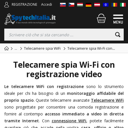
REGISTRAZIONE
Accedi
...
Telecamere spia WiFi
Telecamere spia Wi-Fi con
...
Telecamere spia Wi-Fi con
registrazione video
Le telecamere WiFi con registrazione
sono lo strumento
ideale per chi ha bisogno di un
monitoraggio affidabile del
proprio spazio
. Queste telecamere avanzate
Telecamere WiFi
sono progettate per consentire una comoda registrazione e
fornire al contempo
accesso immediato a video in diretta
tramite Internet
. Con
connessione WiFi
, potete facilmente
guardare ciò che accade nella vostra
casa, ufficio o altro