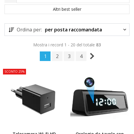
Altri best seller
Ordina per:
per posta raccomandata
Mostra i record 1 - 20 del totale
83
1
2
3
4
SCONTO 25%
Telecamera Wi-Fi HD
Orologio da tavolo con