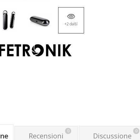
+2 další
0
0
one
Recensioni
Discussione