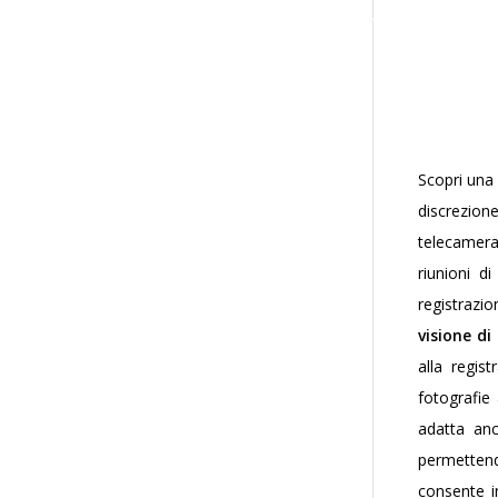
Scopri una
discrezion
telecamera 
riunioni d
registrazi
visione di
alla regis
fotografie 
adatta anc
permettend
consente i