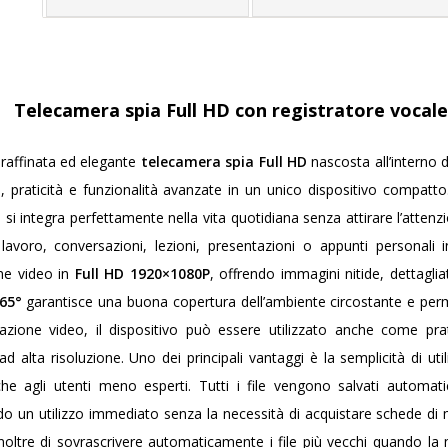
Telecamera spia Full HD con registratore vocale
 raffinata ed elegante
telecamera spia Full HD
nascosta all’interno 
e, praticità e funzionalità avanzate in un unico dispositivo compatto
si integra perfettamente nella vita quotidiana senza attirare l’attenzi
i lavoro, conversazioni, lezioni, presentazioni o appunti personal
one video in
Full HD 1920×1080P
, offrendo immagini nitide, dettagli
 65°
garantisce una buona copertura dell’ambiente circostante e permet
trazione video, il dispositivo può essere utilizzato anche come pr
ad alta risoluzione.
Uno dei principali vantaggi è la semplicità di ut
he agli utenti meno esperti. Tutti i file vengono salvati automa
o un utilizzo immediato senza la necessità di acquistare schede di
noltre di sovrascrivere automaticamente i file più vecchi quando l