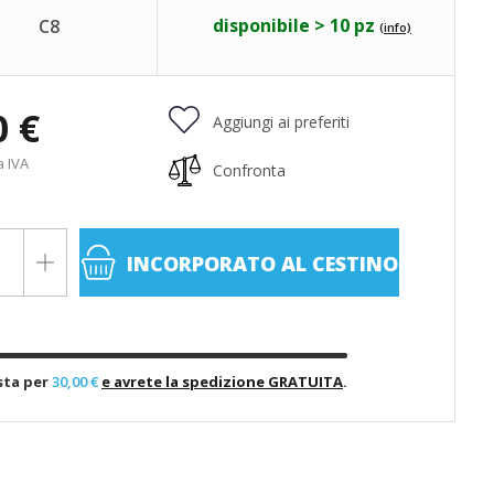
disponibile > 10 pz
C8
(info)
0 €
Aggiungi ai preferiti
a IVA
Confronta
INCORPORATO
AL CESTINO
sta per
30,00 €
e avrete la spedizione GRATUITA
.