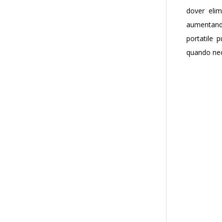
dover elim
aumentando
portatile 
quando nec