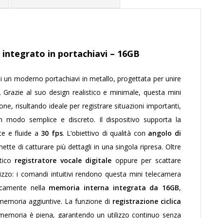
 integrato in portachiavi – 16GB
di un moderno portachiavi in metallo, progettata per unire
. Grazie al suo design realistico e minimale, questa mini
one, risultando ideale per registrare situazioni importanti,
i in modo semplice e discreto.
Il dispositivo supporta la
ate e fluide a
30 fps
. L’obiettivo di qualità con
angolo di
te di catturare più dettagli in una singola ripresa. Oltre
atico
registratore vocale digitale
oppure per scattare
ilizzo: i comandi intuitivi rendono questa mini telecamera
ticamente nella
memoria interna integrata da 16GB
,
 memoria aggiuntive.
La funzione di
registrazione ciclica
a memoria è piena, garantendo un utilizzo continuo senza