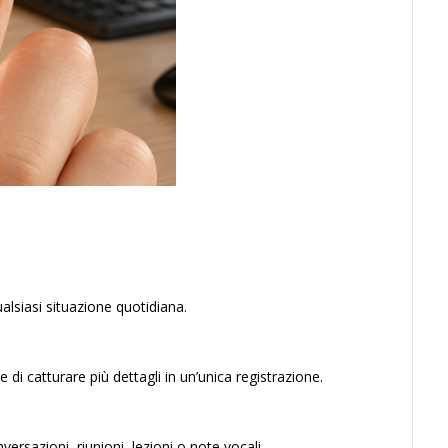
qualsiasi situazione quotidiana.
i catturare più dettagli in un’unica registrazione.
ersazioni, riunioni, lezioni o note vocali.