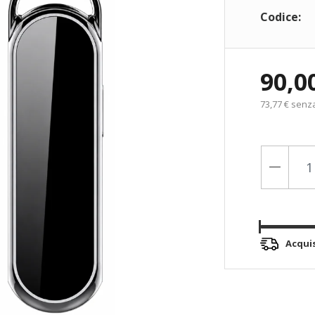
Codice:
90,0
73,77 € senz
Acqui