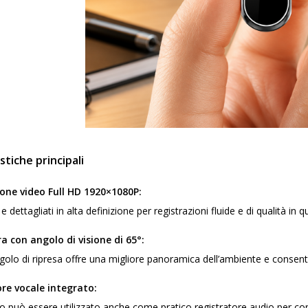
stiche principali
one video Full HD 1920×1080P:
 e dettagliati in alta definizione per registrazioni fluide e di qualità in 
 con angolo di visione di 65°:
olo di ripresa offre una migliore panoramica dell’ambiente e consente d
re vocale integrato:
ivo può essere utilizzato anche come pratico registratore audio per conv