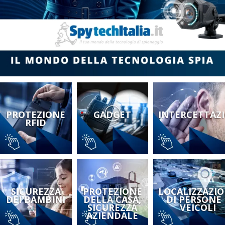
PROTEZIONE
GADGET
INTERCETTAZ
RFID
SICUREZZA
PROTEZIONE
LOCALIZZAZI
DEI BAMBINI
DELLA CASA,
DI PERSONE 
SICUREZZA
VEICOLI
AZIENDALE