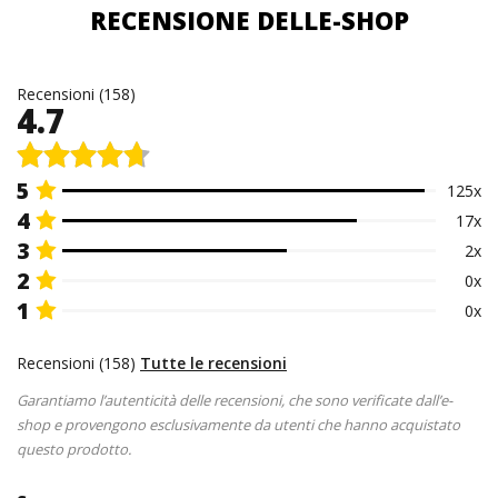
RECENSIONE DELLE-SHOP
Recensioni (158)
4.7
5
125x
4
17x
3
2x
2
0x
1
0x
Recensioni (158)
Tutte le recensioni
Garantiamo l’autenticità delle recensioni, che sono verificate dall’e-
shop e provengono esclusivamente da utenti che hanno acquistato
questo prodotto.