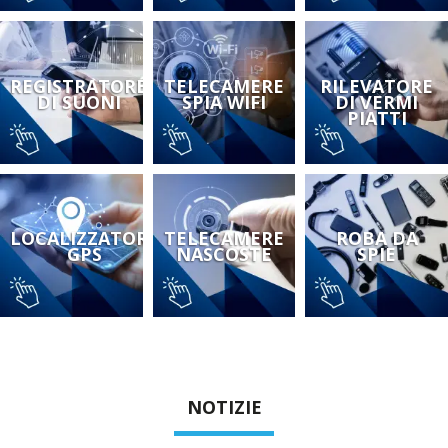
REGISTRATORE
TELECAMERE
RILEVATORE
DI SUONI
SPIA WIFI
DI VERMI
PIATTI
LOCALIZZATORE
TELECAMERE
ROBA DA
GPS
NASCOSTE
SPIE
NOTIZIE