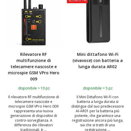
SCONTO 7%
Rilevatore RF
Mini dittafono Wi-Fi
multifunzione di
(vivavoce) con batteria a
telecamere nascoste e
lunga durata AR02
microspie GSM VPro Hero
009
disponibile > 10 pz
disponibile > 5 pz
Il rilevatore RF multifunzione di
Il Mini Dittafono Wi-Fi con
telecamere nascoste e
batteria a lunga durata si
microspie GSM VPro Hero 009
distingue dal suo predecessore
rappresenta una nuova
AI-AR01 per la batteria più
generazione di dispositivi di
potente, che garantisce una
contro-sorveglianza. A
registrazione ancora più lunga,
differenza dei rilevatori
sia che si tratti di una
tradizionali, è ...
registrazione ...