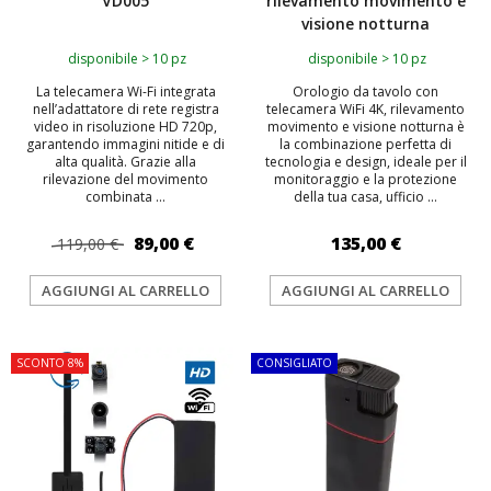
VD005
rilevamento movimento e
visione notturna
disponibile > 10 pz
disponibile > 10 pz
La telecamera Wi-Fi integrata
Orologio da tavolo con
nell’adattatore di rete registra
telecamera WiFi 4K, rilevamento
video in risoluzione HD 720p,
movimento e visione notturna è
garantendo immagini nitide e di
la combinazione perfetta di
alta qualità. Grazie alla
tecnologia e design, ideale per il
rilevazione del movimento
monitoraggio e la protezione
combinata ...
della tua casa, ufficio ...
89,00 €
135,00 €
119,00 €
AGGIUNGI AL CARRELLO
AGGIUNGI AL CARRELLO
SCONTO 8%
CONSIGLIATO