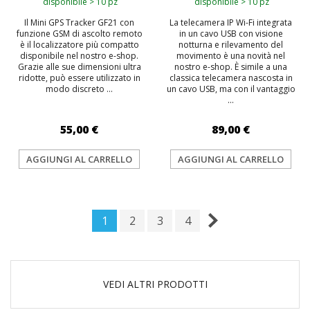
disponibile > 10 pz
disponibile > 10 pz
Il Mini GPS Tracker GF21 con
La telecamera IP Wi-Fi integrata
funzione GSM di ascolto remoto
in un cavo USB con visione
è il localizzatore più compatto
notturna e rilevamento del
disponibile nel nostro e-shop.
movimento è una novità nel
Grazie alle sue dimensioni ultra
nostro e-shop. È simile a una
ridotte, può essere utilizzato in
classica telecamera nascosta in
modo discreto ...
un cavo USB, ma con il vantaggio
...
55,00 €
89,00 €
AGGIUNGI AL CARRELLO
AGGIUNGI AL CARRELLO
1
2
3
4
VEDI ALTRI PRODOTTI