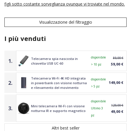
figli sotto costante sorveglianza ovunque vi troviate nel mondo.
Visualizzazione del filtraggio
I più venduti
disponibile
89,00 €
Telecamera spia nascosta in
1.
chiavetta USB UC-60
59,00 €
> 10 pz
Telecamera Wi-Fi 4K HD integrata
disponibile
2.
149,00 €
in powerbank con visione notturna
> 5 pz
e rilevamento del movimento
disponibile
129,00 €
Mini telecamera Wi-Fi con visione
3.
Ultimo 3
notturna IR e supporto magnetico
49,00 €
pz
Altri best seller