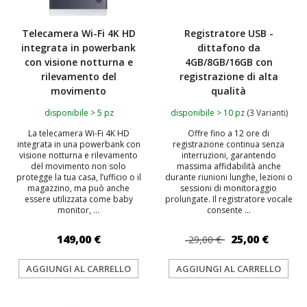
Telecamera Wi-Fi 4K HD
Registratore USB -
integrata in powerbank
dittafono da
con visione notturna e
4GB/8GB/16GB con
rilevamento del
registrazione di alta
movimento
qualità
disponibile > 5 pz
disponibile > 10 pz
(3 Varianti)
La telecamera Wi-Fi 4K HD
Offre fino a 12 ore di
integrata in una powerbank con
registrazione continua senza
visione notturna e rilevamento
interruzioni, garantendo
del movimento non solo
massima affidabilità anche
protegge la tua casa, l’ufficio o il
durante riunioni lunghe, lezioni o
magazzino, ma può anche
sessioni di monitoraggio
essere utilizzata come baby
prolungate. Il registratore vocale
monitor, ...
consente ...
149,00 €
25,00 €
29,00 €
AGGIUNGI AL CARRELLO
AGGIUNGI AL CARRELLO