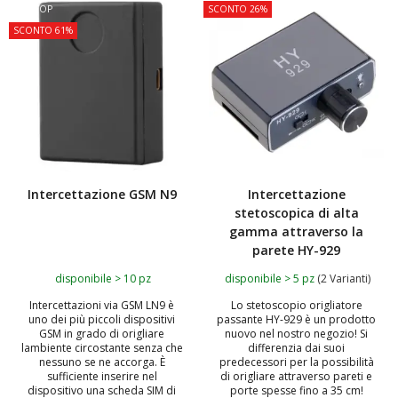
TOP
SCONTO 26%
SCONTO 61%
Intercettazione GSM N9
Intercettazione
stetoscopica di alta
gamma attraverso la
parete HY-929
disponibile > 10 pz
disponibile > 5 pz
(2 Varianti)
Intercettazioni via GSM LN9 è
Lo stetoscopio origliatore
uno dei più piccoli dispositivi
passante HY-929 è un prodotto
GSM in grado di origliare
nuovo nel nostro negozio! Si
lambiente circostante senza che
differenzia dai suoi
nessuno se ne accorga. È
predecessori per la possibilità
sufficiente inserire nel
di origliare attraverso pareti e
dispositivo una scheda SIM di
porte spesse fino a 35 cm!