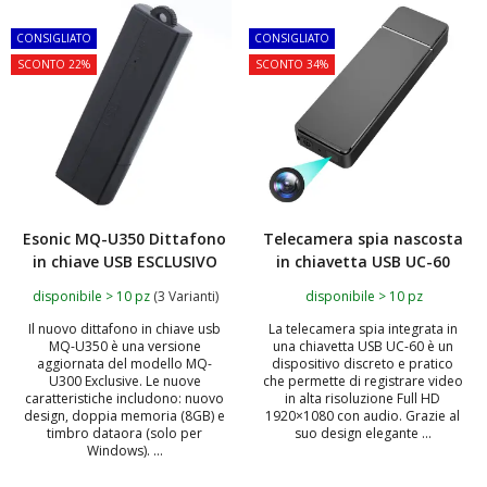
TOP
TOP
CONSIGLIATO
CONSIGLIATO
SCONTO 22%
SCONTO 34%
Esonic MQ-U350 Dittafono
Telecamera spia nascosta
in chiave USB ESCLUSIVO
in chiavetta USB UC-60
disponibile > 10 pz
(3 Varianti)
disponibile > 10 pz
Il nuovo dittafono in chiave usb
La telecamera spia integrata in
MQ-U350 è una versione
una chiavetta USB UC-60 è un
aggiornata del modello MQ-
dispositivo discreto e pratico
U300 Exclusive. Le nuove
che permette di registrare video
caratteristiche includono: nuovo
in alta risoluzione Full HD
design, doppia memoria (8GB) e
1920×1080 con audio. Grazie al
timbro dataora (solo per
suo design elegante ...
Windows). ...