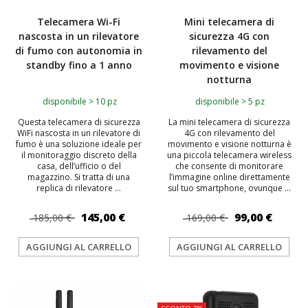
Telecamera Wi-Fi
Mini telecamera di
nascosta in un rilevatore
sicurezza 4G con
di fumo con autonomia in
rilevamento del
standby fino a 1 anno
movimento e visione
notturna
disponibile > 10 pz
disponibile > 5 pz
Questa telecamera di sicurezza
La mini telecamera di sicurezza
WiFi nascosta in un rilevatore di
4G con rilevamento del
fumo è una soluzione ideale per
movimento e visione notturna è
il monitoraggio discreto della
una piccola telecamera wireless
casa, dell’ufficio o del
che consente di monitorare
magazzino. Si tratta di una
l’immagine online direttamente
replica di rilevatore ...
sul tuo smartphone, ovunque ...
145,00 €
99,00 €
185,00 €
169,00 €
AGGIUNGI AL CARRELLO
AGGIUNGI AL CARRELLO
TOP
TOP