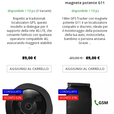
magnete potente G11
disponibile > 10 pz
(3 Varianti)
disponibile > 10 pz
Rispetto ai tradizionali
l Mini GPS Tracker con magnete
localizzatori GPS, questo
potente G11 è un localizzatore
modello si distingue per il
compatto e discreto, ideale per
supporto della rete 4G LTE, che
il monitoraggio della posizione
consente l’utilizzo con qualsiasi
della tua auto, motocicletta,
operatore compatibile 4G,
bambino o persona anziana.
assicurando maggiore stabilità
Grazie ...
...
89,00 €
69,00 €
89,00 €
AGGIUNGI AL CARRELLO
AGGIUNGI AL CARRELLO
TOP
TOP
CONSIGLIATO
CONSIGLIATO
SCONTO 62%
SCONTO 31%