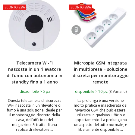
TOP
TOP
SCONTO 22%
SCONTO 28%
Telecamera Wi-Fi
Microspia GSM integrata
nascosta in un rilevatore
in multipresa – soluzione
di fumo con autonomia in
discreta per monitoraggio
standby fino a 1 anno
remoto
disponibile > 5 pz
disponibile > 10 pz
(3 Varianti)
Questa telecamera di sicurezza
La prolunga è una versione
WiFi nascosta in un rilevatore di
molto pratica e mascherata del
fumo è una soluzione ideale per
vivavoce GSM che può essere
il monitoraggio discreto della
utilizzata in qualsiasi ufficio o
casa, dell’ufficio o del
appartamento. La prolunga ha
magazzino. Si tratta di una
un aspetto del tutto normale, è
replica di rilevatore ...
liberamente disponibile ...