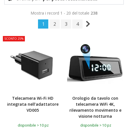
Mostra i record 1 - 20 del totale
238
1
2
3
4
SCONTO 25%
Telecamera Wi-Fi HD
Orologio da tavolo con
integrata nell’adattatore
telecamera WiFi 4K,
VD005
rilevamento movimento e
visione notturna
disponibile > 10 pz
disponibile > 10 pz