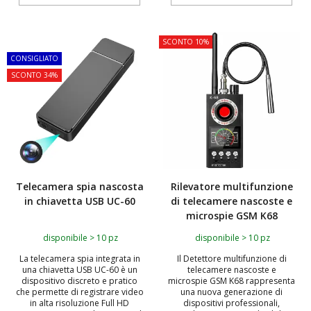
TOP
SCONTO 10%
CONSIGLIATO
SCONTO 34%
Telecamera spia nascosta
Rilevatore multifunzione
in chiavetta USB UC-60
di telecamere nascoste e
microspie GSM K68
disponibile > 10 pz
disponibile > 10 pz
La telecamera spia integrata in
Il Detettore multifunzione di
una chiavetta USB UC-60 è un
telecamere nascoste e
dispositivo discreto e pratico
microspie GSM K68 rappresenta
che permette di registrare video
una nuova generazione di
in alta risoluzione Full HD
dispositivi professionali,