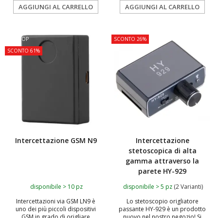
AGGIUNGI AL CARRELLO
AGGIUNGI AL CARRELLO
TOP
SCONTO 26%
SCONTO 61%
Intercettazione GSM N9
Intercettazione
stetoscopica di alta
gamma attraverso la
parete HY-929
disponibile > 10 pz
disponibile > 5 pz
(2 Varianti)
Intercettazioni via GSM LN9 è
Lo stetoscopio origliatore
uno dei più piccoli dispositivi
passante HY-929 è un prodotto
GSM in grado di origliare
nuovo nel nostro negozio! Si