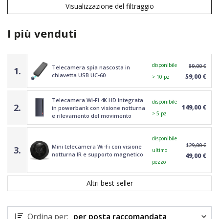
Visualizzazione del filtraggio
I più venduti
disponibile
89,00 €
Telecamera spia nascosta in
1.
chiavetta USB UC-60
59,00 €
> 10 pz
Telecamera Wi-Fi 4K HD integrata
disponibile
2.
149,00 €
in powerbank con visione notturna
> 5 pz
e rilevamento del movimento
disponibile
129,00 €
Mini telecamera Wi-Fi con visione
3.
ultimo
notturna IR e supporto magnetico
49,00 €
pezzo
Altri best seller
Ordina per:
per posta raccomandata