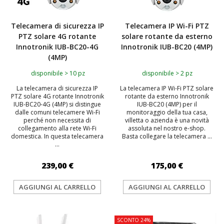
Telecamera di sicurezza IP
Telecamera IP Wi-Fi PTZ
PTZ solare 4G rotante
solare rotante da esterno
Innotronik IUB-BC20-4G
Innotronik IUB-BC20 (4MP)
(4MP)
disponibile > 10 pz
disponibile > 2 pz
La telecamera di sicurezza IP
La telecamera IP Wi-Fi PTZ solare
PTZ solare 4G rotante Innotronik
rotante da esterno Innotronik
IUB-BC20-4G (4MP) si distingue
IUB-BC20 (4MP) per il
dalle comuni telecamere Wi-Fi
monitoraggio della tua casa,
perché non necessita di
villetta o azienda è una novità
collegamento alla rete Wi-Fi
assoluta nel nostro e-shop.
domestica. In questa telecamera
Basta collegare la telecamera ...
...
239,00 €
175,00 €
AGGIUNGI AL CARRELLO
AGGIUNGI AL CARRELLO
TOP
SCONTO 24%