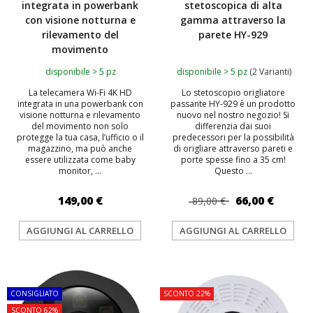
integrata in powerbank
stetoscopica di alta
con visione notturna e
gamma attraverso la
rilevamento del
parete HY-929
movimento
disponibile > 5 pz
disponibile > 5 pz
(2 Varianti)
La telecamera Wi-Fi 4K HD
Lo stetoscopio origliatore
integrata in una powerbank con
passante HY-929 è un prodotto
visione notturna e rilevamento
nuovo nel nostro negozio! Si
del movimento non solo
differenzia dai suoi
protegge la tua casa, l’ufficio o il
predecessori per la possibilità
magazzino, ma può anche
di origliare attraverso pareti e
essere utilizzata come baby
porte spesse fino a 35 cm!
monitor, ...
Questo ...
149,00 €
66,00 €
89,00 €
AGGIUNGI AL CARRELLO
AGGIUNGI AL CARRELLO
TOP
TOP
CONSIGLIATO
SCONTO 22%
SCONTO 62%