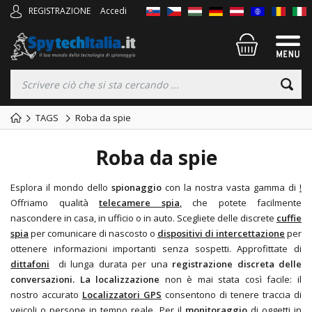
REGISTRAZIONE
Accedi
TAGS
Roba da spie
Roba da spie
Esplora il mondo dello
spionaggio
con la nostra vasta gamma di
!
Offriamo qualità
telecamere spia
,
che potete facilmente
nascondere in casa, in ufficio o in auto. Scegliete delle discrete
cuffie
spia
per comunicare di nascosto o
dispositivi di intercettazione
per
ottenere informazioni importanti senza sospetti. Approfittate di
dittafoni
di lunga durata per una
registrazione discreta delle
conversazioni. La localizzazione
non è mai stata così facile: il
nostro accurato
Localizzatori GPS
consentono di tenere traccia di
veicoli o persone in tempo reale. Per il
monitoraggio
di oggetti in