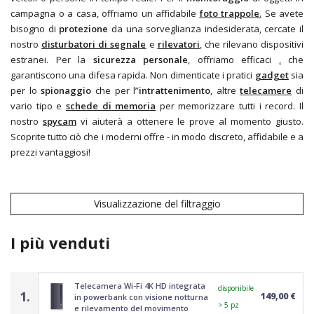
campagna o a casa, offriamo un affidabile
foto trappole
.
Se avete
bisogno di
protezione
da una sorveglianza indesiderata, cercate il
nostro
disturbatori di segnale
e
rilevatori
,
che rilevano dispositivi
estranei. Per la
sicurezza personale
, offriamo efficaci
,
che
garantiscono una difesa rapida. Non dimenticate i pratici
gadget
sia
per lo
spionaggio
che per l”
intrattenimento
, altre
telecamere
di
vario tipo e
schede di memoria
per memorizzare tutti i record. Il
nostro
spycam
vi aiuterà a ottenere le prove al momento giusto.
Scoprite tutto ciò che i moderni
offre - in modo discreto, affidabile e a
prezzi vantaggiosi!
Visualizzazione del filtraggio
I più venduti
Telecamera Wi-Fi 4K HD integrata
disponibile
1.
149,00 €
in powerbank con visione notturna
> 5 pz
e rilevamento del movimento