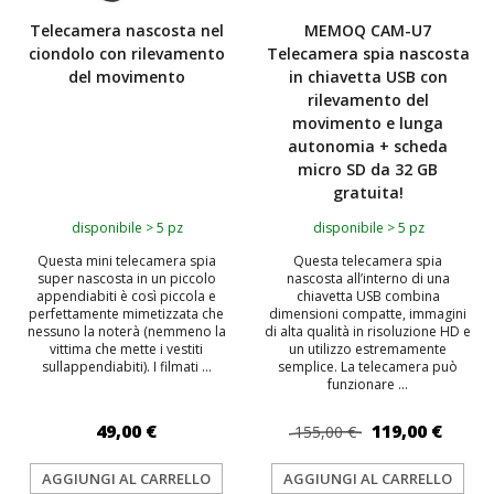
Telecamera nascosta nel
MEMOQ CAM-U7
ciondolo con rilevamento
Telecamera spia nascosta
del movimento
in chiavetta USB con
rilevamento del
movimento e lunga
autonomia + scheda
micro SD da 32 GB
gratuita!
disponibile > 5 pz
disponibile > 5 pz
Questa mini telecamera spia
Questa telecamera spia
super nascosta in un piccolo
nascosta all’interno di una
appendiabiti è così piccola e
chiavetta USB combina
perfettamente mimetizzata che
dimensioni compatte, immagini
nessuno la noterà (nemmeno la
di alta qualità in risoluzione HD e
vittima che mette i vestiti
un utilizzo estremamente
sullappendiabiti). I filmati ...
semplice. La telecamera può
funzionare ...
49,00 €
119,00 €
155,00 €
AGGIUNGI AL CARRELLO
AGGIUNGI AL CARRELLO