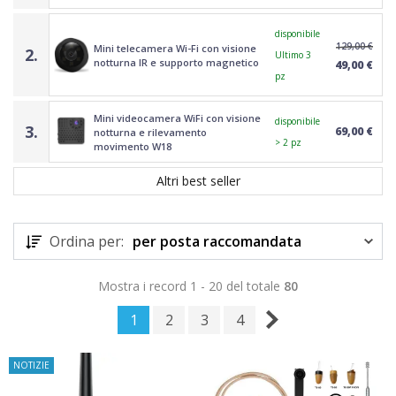
disponibile
129,00 €
Mini telecamera Wi-Fi con visione
2.
Ultimo 3
notturna IR e supporto magnetico
49,00 €
pz
Mini videocamera WiFi con visione
disponibile
3.
69,00 €
notturna e rilevamento
> 2 pz
movimento W18
Altri best seller
Ordina per:
per posta raccomandata
Mostra i record 1 - 20 del totale
80
1
2
3
4
NOTIZIE
TOP