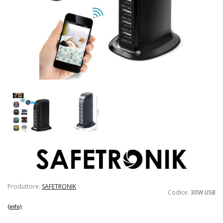
Produttore:
SAFETRONIK
Codice:
30W USB
(info)