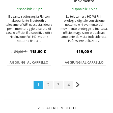
movimento
disponibile > 5 pz
disponibile > 5 pz
Elegante radiosveglia FM con
La telecamera HD Wi‑Fi in
altoparlante Bluetooth e
orologio digitale con visione
telecamera WiFi nascosta, ideale
notturna e rilevamento del
per il monitoraggio discreto di
movimento protegge la tua casa,
casa o ufficio. Il dispositivo offre
ufficio, magazzino o qualsiasi
risoluzione Full HD, visione
ambiente da visite indesiderate.
notturna fino a ...
Può essere utilizzata ...
115,00 €
119,00 €
189,00 €
AGGIUNGI AL CARRELLO
AGGIUNGI AL CARRELLO
1
2
3
4
VEDI ALTRI PRODOTTI