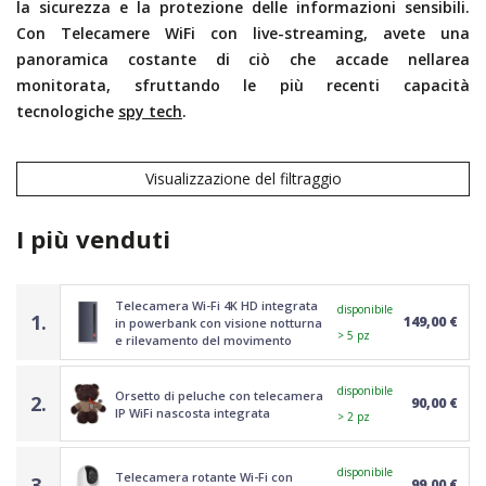
la sicurezza e la protezione delle informazioni sensibili.
Con
Telecamere WiFi con live-streaming
, avete una
panoramica costante di ciò che accade nellarea
monitorata, sfruttando le più recenti capacità
tecnologiche
spy tech
.
Visualizzazione del filtraggio
I più venduti
Telecamera Wi-Fi 4K HD integrata
disponibile
1.
149,00 €
in powerbank con visione notturna
> 5 pz
e rilevamento del movimento
disponibile
Orsetto di peluche con telecamera
2.
90,00 €
IP WiFi nascosta integrata
> 2 pz
disponibile
Telecamera rotante Wi-Fi con
3.
99,00 €