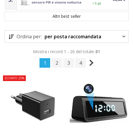
sensore PIR e visione notturna
> 5 pz
Altri best seller
Ordina per:
per posta raccomandata
Mostra i record 1 - 20 del totale
81
1
2
3
4
SCONTO 25%