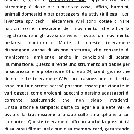
streaming
è ideale per monitorare
casa, ufficio
, bambini,
animali domestici o per proteggersi da attività illegali
. Con
lavanzata
spy tech
,
Telecamere WiFi
sono dotate di varie
funzioni come
rilevazione del movimento
, che attiva la
registrazione o gli avvisi se viene rilevato un
movimento
nellarea monitorata. Molte di queste
telecamere
dispongono anche di
visione notturna
, che consente di
monitorare lambiente anche in condizioni di
scarsa
illuminazione
. Questo li rende uno strumento affidabile per
la sicurezza e la protezione 24 ore su 24, sia di giorno che
di notte.
Le telecamere WiFi con trasmissione in diretta
sono molto discrete perché possono essere posizionate in
vari oggetti come
orologhi
,
specchi o persino adattatori di
corrente
, assicurando che non siano invadenti.
Linstallazione è semplice: basta collegarle alla
Rete WiFi
e
avviare la trasmissione a unapp sullo smartphone o sul
computer. Queste
telecamere
offrono anche la possibilità
di
salvare i filmati nel cloud o su
memory card
, garantendo