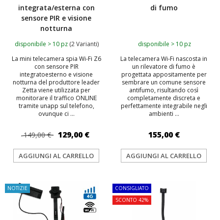
integrata/esterna con
di fumo
sensore PIR e visione
notturna
disponibile > 10 pz
(2 Varianti)
disponibile > 10 pz
La mini telecamera spia Wi-Fi Z6
La telecamera Wi‑Fi nascosta in
con sensore PIR
un rilevatore di fumo è
integratoesterno e visione
progettata appositamente per
notturna del produttore leader
sembrare un comune sensore
Zetta viene utilizzata per
antifumo, risultando così
monitorare il traffico ONLINE
completamente discreta e
tramite unapp sul telefono,
perfettamente integrabile negli
ovunque ci ...
ambienti ...
129,00 €
155,00 €
149,00 €
AGGIUNGI AL CARRELLO
AGGIUNGI AL CARRELLO
NOTIZIE
CONSIGLIATO
SCONTO 42%