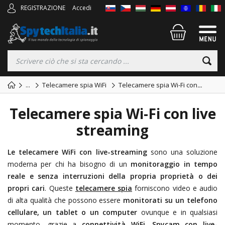
REGISTRAZIONE
Accedi
...
Telecamere spia WiFi
Telecamere spia Wi-Fi con
...
Telecamere spia Wi-Fi con live
streaming
Le telecamere WiFi con live-streaming
sono una soluzione
moderna per chi ha bisogno di un
monitoraggio in tempo
reale e senza interruzioni della propria proprietà o dei
propri cari
. Queste
telecamere spia
forniscono video e audio
di alta qualità che possono essere
monitorati su un telefono
cellulare, un tablet o un computer
ovunque e in qualsiasi
momento, grazie a
connettività WiFi
.
Spycam con live-