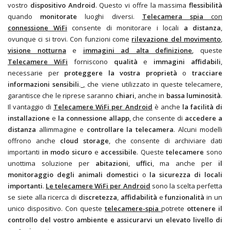
vostro
dispositivo Android
. Questo vi offre la massima
flessibilità
quando
monitorate
luoghi diversi.
Telecamera spia
con
connessione WiFi
consente di monitorare i locali
a distanza
,
ovunque ci si trovi. Con funzioni come
rilevazione del movimento
,
visione notturna
e
immagini ad alta definizione
, queste
Telecamere WiFi
forniscono
qualità
e
immagini affidabili
,
necessarie per
proteggere la vostra proprietà
o
tracciare
informazioni sensibili
.
,
che viene utilizzato in queste telecamere,
garantisce che le riprese saranno
chiari
, anche in
bassa luminosità
.
Il vantaggio di
Telecamere WiFi per Android
è anche
la facilità di
installazione
e
la connessione allapp
, che consente di
accedere a
distanza
allimmagine e
controllare la telecamera
. Alcuni modelli
offrono anche
cloud storage
, che consente di archiviare dati
importanti
in modo sicuro
e
accessibile
. Queste
telecamere
sono
unottima soluzione per
abitazioni
,
uffici
, ma anche per
il
monitoraggio degli animali domestici
o
la sicurezza di locali
importanti
.
Le telecamere WiFi per Android
sono la scelta perfetta
se siete alla ricerca di
discretezza
,
affidabilità
e
funzionalità
in un
unico dispositivo. Con queste
telecamere-spia
potrete
ottenere
il
controllo del vostro ambiente
e assicurarvi
un elevato livello di