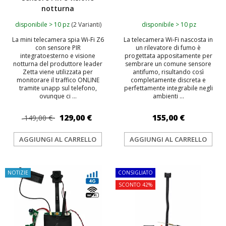
notturna
disponibile > 10 pz
(2 Varianti)
disponibile > 10 pz
La mini telecamera spia Wi-Fi Z6
La telecamera Wi‑Fi nascosta in
con sensore PIR
un rilevatore di fumo è
integratoesterno e visione
progettata appositamente per
notturna del produttore leader
sembrare un comune sensore
Zetta viene utilizzata per
antifumo, risultando così
monitorare il traffico ONLINE
completamente discreta e
tramite unapp sul telefono,
perfettamente integrabile negli
ovunque ci ...
ambienti ...
129,00 €
155,00 €
149,00 €
AGGIUNGI AL CARRELLO
AGGIUNGI AL CARRELLO
NOTIZIE
CONSIGLIATO
SCONTO 42%