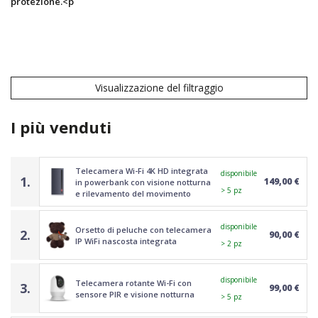
protezione
.<p
Visualizzazione del filtraggio
I più venduti
Telecamera Wi-Fi 4K HD integrata
disponibile
1.
149,00 €
in powerbank con visione notturna
> 5 pz
e rilevamento del movimento
disponibile
Orsetto di peluche con telecamera
2.
90,00 €
IP WiFi nascosta integrata
> 2 pz
disponibile
Telecamera rotante Wi-Fi con
3.
99,00 €
sensore PIR e visione notturna
> 5 pz