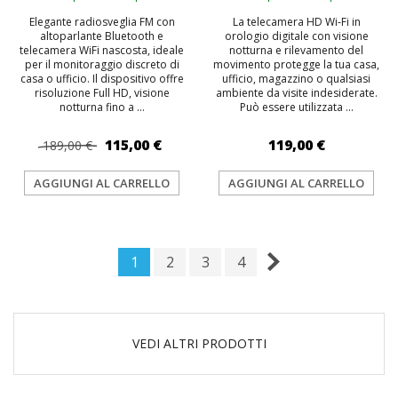
Elegante radiosveglia FM con
La telecamera HD Wi‑Fi in
altoparlante Bluetooth e
orologio digitale con visione
telecamera WiFi nascosta, ideale
notturna e rilevamento del
per il monitoraggio discreto di
movimento protegge la tua casa,
casa o ufficio. Il dispositivo offre
ufficio, magazzino o qualsiasi
risoluzione Full HD, visione
ambiente da visite indesiderate.
notturna fino a ...
Può essere utilizzata ...
115,00 €
119,00 €
189,00 €
AGGIUNGI AL CARRELLO
AGGIUNGI AL CARRELLO
1
2
3
4
VEDI ALTRI PRODOTTI